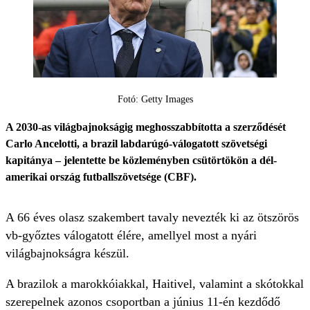
Fotó: Getty Images
A 2030-as világbajnokságig meghosszabbította a szerződését
Carlo Ancelotti, a brazil labdarúgó-válogatott szövetségi
kapitánya – jelentette be közleményben csütörtökön a dél-
amerikai ország futballszövetsége (CBF).
A 66 éves olasz szakembert tavaly nevezték ki az ötszörös
vb-győztes válogatott élére, amellyel most a nyári
világbajnokságra készül.
A brazilok a marokkóiakkal, Haitivel, valamint a skótokkal
szerepelnek azonos csoportban a június 11-én kezdődő