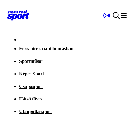
Friss hírek napi bontásban
Sportműsor
Képes Sport
Csupasport
Hátsó füves
Utánpótlássport