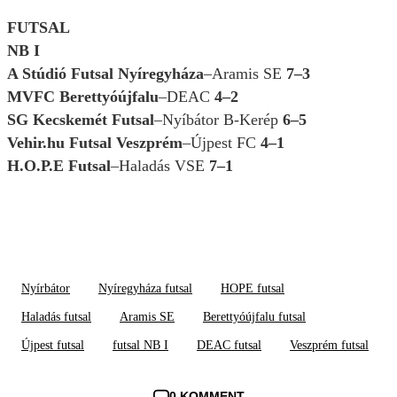
FUTSAL
NB I
A Stúdió Futsal Nyíregyháza
–Aramis SE
7–3
MVFC Berettyóújfalu
–DEAC
4–2
SG Kecskemét Futsal
–Nyíbátor B-Kerép
6–5
Vehir.hu Futsal Veszprém
–Újpest FC
4–1
H.O.P.E Futsal
–Haladás VSE
7–1
Nyírbátor
Nyíregyháza futsal
HOPE futsal
Haladás futsal
Aramis SE
Berettyóújfalu futsal
Újpest futsal
futsal NB I
DEAC futsal
Veszprém futsal
0 KOMMENT