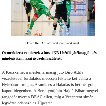
Fotó: Réti Attila/ScoreGoal Kecskemét
Öt mérkőzést rendeztek a futsal NB I hétfői játéknapján, és
mindegyiken hazai győzelem született.
A Kecskemét a mesterhármasig jutó Bíró Attila
vezérletével fordulatos meccsen fektette két vállra a
Nyírbátort, míg az Aramis és a Haladás is hét-hét gólt
kapott idegenben. A Berettyóújfalu Hajdú-Bihar megyei
rangadót nyert a DEAC ellen, míg a Veszprém simán
legyőzte odahaza az Újpestet.