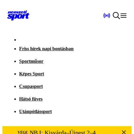
Friss hírek napi bontásban
Sportműsor
Képes Sport
Csupasport
Hátsó füves
Utánpótlássport
NB I: Kisvárda–Újpest 2–4
VÉGE