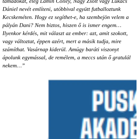
támadókat, elég Lamin Colley, Nagy Zsolt vagy Lukács
Dániel nevét említeni, utóbbival együtt futballoztunk
Kecskeméten. Hogy ez segíthet-e, ha szembejön velem a
pályán Dani? Nem biztos, hiszen ő is ismer engem…
Ilyenkor kérdés, mit választ az ember: azt, amit szokott,
vagy változtat, éppen azért, mert a másik tudja, mire
számíthat. Vasárnap kiderül. Amúgy baráti viszonyt
ápolunk egymással, de remélem, a meccs után ő gratulál
nekem…”