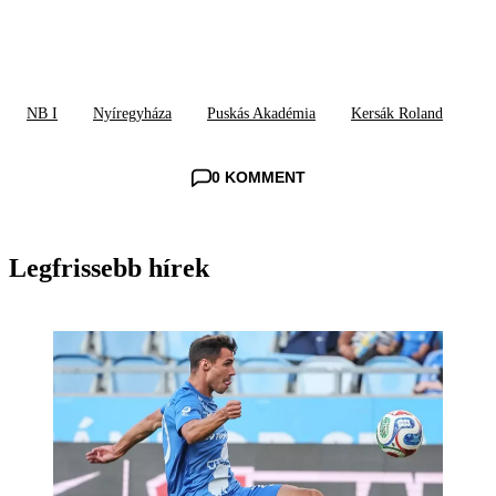
NB I
Nyíregyháza
Puskás Akadémia
Kersák Roland
0 KOMMENT
Legfrissebb hírek