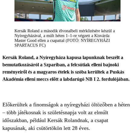
Kersák Roland a második élvonalbeli mérkőzésére készül a
Nyíregyházával, a múlt héten 1–1-re végzett a Kisvárda
Master Good ellen a csapattal (FOTÓ: NYÍREGYHÁZI
SPARTACUS FC)
Kersák Roland, a Nyíregyháza kapusa lapunknak beszélt a
bemutatkozásáról a Szpariban, a felcsútiak elleni bajnoki
reményeiről és a magyaros ételek is szóba kerültek a Puskás
Akadémia elleni meccs előtt a labdarúgó NB I 2. fordulójában.
Előkerültek a finomságok a nyíregyházi öltözőben a héten
– több játékosnak is születésnapja volt az elmúlt
időszakban, például Kersák Rolandnak, a csapat
kapusának, aki csütörtökön lett 28 éves.