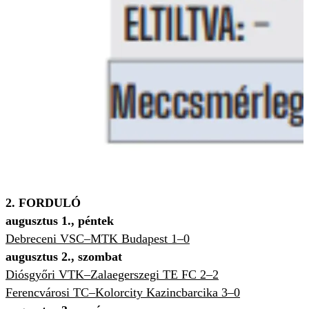
2. FORDULÓ
augusztus 1., péntek
Debreceni VSC–MTK Budapest 1–0
augusztus 2., szombat
Diósgyőri VTK–Zalaegerszegi TE FC 2–2
Ferencvárosi TC–Kolorcity Kazincbarcika 3–0