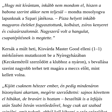
„Hogy mit kívántam, inkább nem mondom el, hiszen a
babona szerint akkor nem teljesül
– mondta mosolyogva
lapunknak a Szpari játékosa.
– Pizza helyett inkább
magyaros ételeket fogyasztottunk, kolbászt, zsíros kenyeret
és császárszalonnát. Nagyszerű volt a hangulat,
csapatépítésnek is megtette.”
Kersák a múlt heti, Kisvárda Master Good elleni (1–1)
mérkőzésen mutatkozott be a Nyíregyházában
(Kecskemétről szerződött a klubhoz a nyáron), s bevallása
szerint nagyobb terhet tett magára a meccs előtt, mint
kellett volna.
„Kijött csaknem hétezer ember, én pedig mindenáron
bizonyítani akartam, megérte szerződtetni: sajnos követtem
el hibákat, de bravúrt is hoztam – beszéltük is a lefújás
után Szabó István vezetőedzővel, hogy csak azt szabad
csinálni, amit tudunk, abból kell kihozni a száz százalékot,