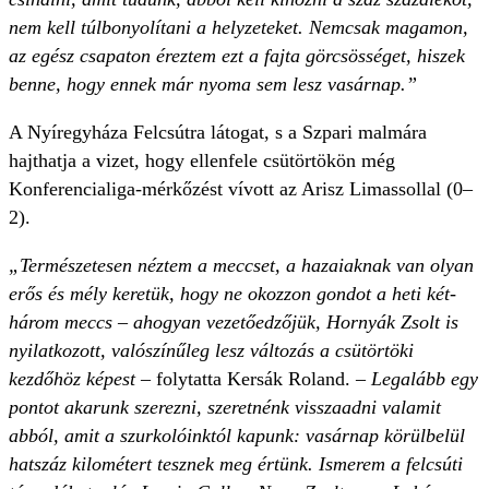
nem kell túlbonyolítani a helyzeteket. Nemcsak magamon,
az egész csapaton éreztem ezt a fajta görcsösséget, hiszek
benne, hogy ennek már nyoma sem lesz vasárnap.”
A Nyíregyháza Felcsútra látogat, s a Szpari malmára
hajthatja a vizet, hogy ellenfele csütörtökön még
Konferencia­liga-mérkőzést vívott az Arisz Limassollal (0–
2).
„Természetesen néztem a meccset, a hazaiaknak van olyan
erős és mély keretük, hogy ne okozzon gondot a heti két-
három meccs – ahogyan vezetőedzőjük, Hornyák Zsolt is
nyilatkozott, valószínűleg lesz változás a csütörtöki
kezdőhöz képest
– folytatta Kersák Roland.
– Legalább egy
pontot akarunk szerezni, szeretnénk visszaadni valamit
abból, amit a szurkolóinktól kapunk: vasárnap körülbelül
hatszáz kilométert tesznek meg értünk. Ismerem a felcsúti