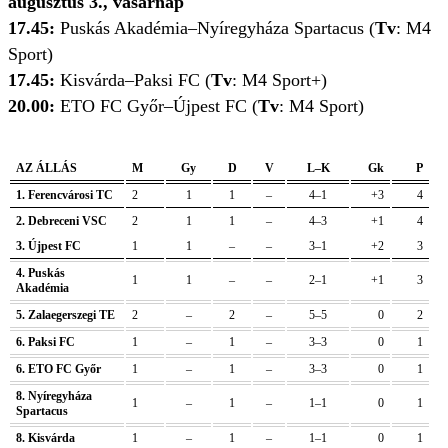
augusztus 3., vasárnap
17.45:
Puskás Akadémia–Nyíregyháza Spartacus
(
Tv
: M4
Sport)
17.45:
Kisvárda–Paksi FC
(
Tv
: M4 Sport+)
20.00:
ETO FC Győr–Újpest FC
(
Tv
: M4 Sport)
AZ ÁLLÁS
M
Gy
D
V
L–K
Gk
P
1. Ferencvárosi TC
2
1
1
–
4–1
+3
4
2. Debreceni VSC
2
1
1
–
4–3
+1
4
3. Újpest FC
1
1
–
–
3–1
+2
3
4. Puskás
1
1
–
–
2–1
+1
3
Akadémia
5. Zalaegerszegi TE
2
–
2
–
5–5
0
2
6. Paksi FC
1
–
1
–
3–3
0
1
6. ETO FC Győr
1
–
1
–
3–3
0
1
8. Nyíregyháza
1
–
1
–
1–1
0
1
Spartacus
8. Kisvárda
1
–
1
–
1–1
0
1