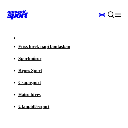
Friss hírek napi bontásban
Sportműsor
Képes Sport
Csupasport
Hátsó füves
Utánpótlássport