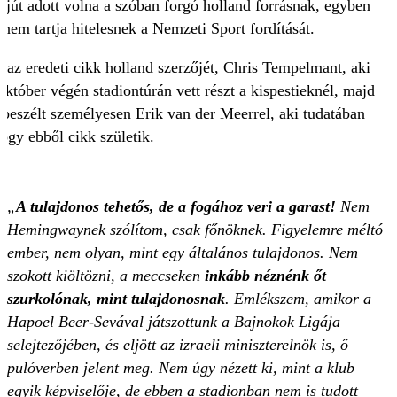
erjút adott volna a szóban forgó holland forrásnak, egyben
 nem tartja hitelesnek a Nemzeti Sport fordítását.
k az eredeti cikk holland szerzőjét, Chris Tempelmant, aki
 október végén stadiontúrán vett részt a kispestieknél, majd
 beszélt személyesen Erik van der Meerrel, aki tudatában
ogy ebből cikk születik.
„
A tulajdonos tehetős, de a fogához veri a garast!
Nem
Hemingwaynek szólítom, csak főnöknek. Figyelemre méltó
ember, nem olyan, mint egy általános tulajdonos. Nem
szokott kiöltözni, a meccseken
inkább néznénk őt
szurkolónak, mint tulajdonosnak
. Emlékszem, amikor a
Hapoel Beer-Sevával játszottunk a Bajnokok Ligája
selejtezőjében, és eljött az izraeli miniszterelnök is, ő
pulóverben jelent meg. Nem úgy nézett ki, mint a klub
egyik képviselője, de ebben a stadionban nem is tudott