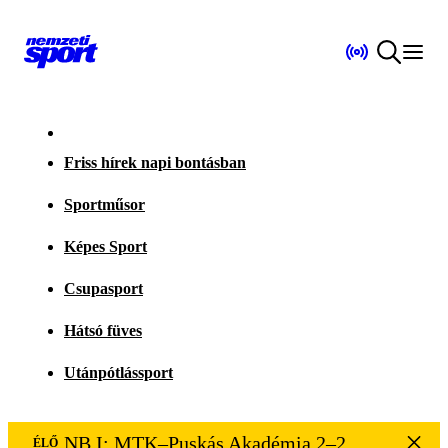
Friss hírek napi bontásban
Sportműsor
Képes Sport
Csupasport
Hátsó füves
Utánpótlássport
NB I: MTK–Puskás Akadémia 2–2
ÉLŐ