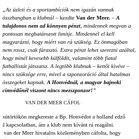
„Az üzleti és a sportambíciók nem igazán vannak
összhangban a klubnál
– kezdte
Van der Meer.
–
A
tulajdonos nem ad könnyen pénzt
, mindennek megvan a
pontosan meghatározott limitje. Mindennél el kell
magyarázni, hogy miért van rá szükség. Ez önmagában
nem rossz, csak fárasztó. Extra pénzt lehet szerezni azáltal,
hogy minél kevesebb külföldit, valamint több fiatal
futballistát játszatsz. A legtöbb klubnak – kettőt kivéve –
nincs szüksége erre, mivel a szponzoráció által hatalmas
összegeket kapnak.
A Honvédnál, a magyar bajnoki
címvédőnél viszont nincs mezszponzor!
”
VAN DER MEER CÁFOL
csütörtökön megkereste a Bp. Honvédot a holland edző
val kapcsolatban, ám a klub nem kívánt rá reagálni.
k van der Meer hivatalos közleményben cáfolta, hogy