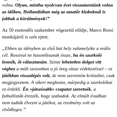
volna.
Olyan, mintha nyolcvan évet visszamentünk volna
az időben, Hollandiában még az amatőr kluboknál is
jobbak a körülmények!”
Az 50 esztendős szakember végezetül elődje, Marco Rossi
munkájáról is szót ejtett.
„Ebben az idényben az első hat hely valamelyike a reális
cél. Rossival ne hasonlítsanak össze,
ha én szurkoló
lennék, őt választanám
. Szinte
lehetetlen dolgot vitt
véghez
a múlt szezonban a jó öreg olasz védekezéssel – ez
játékban visszalépés volt,
de nem szeretném kritizálni, csak
megjegyeztem. A sikert meghozta, márpedig a szurkolókat
ez érdekli.
Én »játszósabb« csapatot szeretnék
, a
futballisták érezzék, hogy szabadok. Az elmúlt évadban
nem tudták élvezni a játékot, az eredmény volt az
elsődleges.”