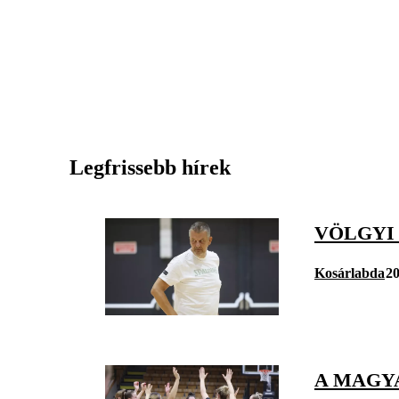
Legfrissebb hírek
VÖLGYI
Kosárlabda
20
A MAGYA