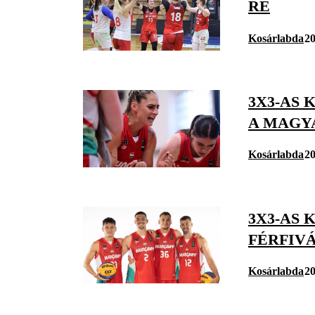
RE
Kosárlabda
20
3X3-AS
A MAGY
Kosárlabda
20
3X3-AS
FÉRFIV
Kosárlabda
20