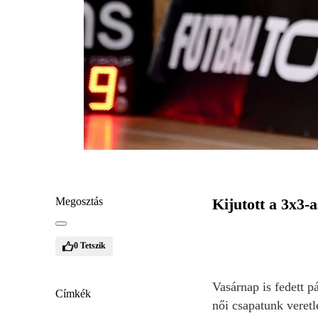
Megosztás
Kijutott a 3x3-
0
Tetszik
Vasárnap is fedett p
Címkék
női csapatunk veretl