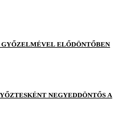
IK GYŐZELMÉVEL ELŐDÖNTŐBEN
TGYŐZTESKÉNT NEGYEDDÖNTŐS A