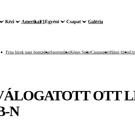
Kézi
Amerika
F1
Egyéni
Csapat
Galéria
Friss hírek napi bontásban
Sportműsor
Képes Sport
Csupasport
Hátsó füves
Utá
VÁLOGATOTT OTT LE
B-N