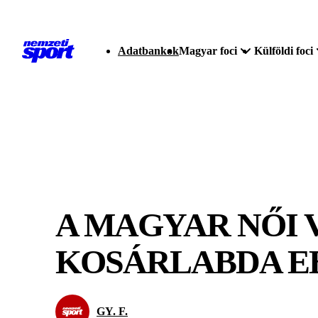
Adatbankok
Magyar foci
Külföldi foci
A MAGYAR NŐI 
KOSÁRLABDA E
GY. F.