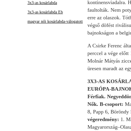
kontinensviadalra. H
3x3-as kosárlabda
faultolták. Nem poty
3x3-as kosárlabda Eb
erre az olaszok. Tót
magyar női kosárlabda-válogatott
végső döfést riváli
bajnokságon a belg
A Csirke Ferenc álta
perccel a vége előtt
Molnár Mátyás zicce
üresen maradt az eg
3X3-AS KOSÁRL
EURÓPA-BAJNOK
Férfiak. Negyeddö
Nők. B-csoport:
Ma
8, Papp 6, Böröndy 
végeredmény:
1. M
Magyarország–Olaszo