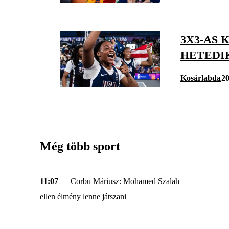
3X3-AS
HETEDI
Kosárlabda
20
Még több sport
11:07
— Corbu Máriusz: Mohamed Szalah
ellen élmény lenne játszani