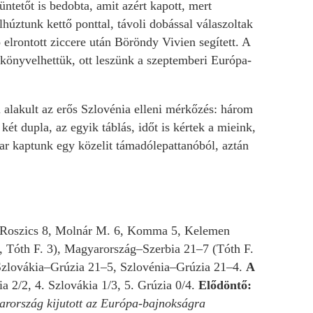
ntetőt is bedobta, amit azért kapott, mert
lhúztunk kettő ponttal, távoli dobással válaszoltak
 elrontott ziccere után Böröndy Vivien segített. A
elkönyvelhettük, ott leszünk a szeptemberi Európa-
l alakult az erős Szlovénia elleni mérkőzés: három
ét dupla, az egyik táblás, időt is kértek a mieink,
ar kaptunk egy közelit támadólepattanóból, aztán
Roszics 8, Molnár M. 6, Komma 5, Kelemen
 Tóth F. 3), Magyarország–Szerbia 21–7 (Tóth F.
 Szlovákia–Grúzia 21–5, Szlovénia–Grúzia 21–4.
A
a 2/2, 4. Szlovákia 1/3, 5. Grúzia 0/4.
Elődöntő:
rország kijutott az Európa-bajnokságra