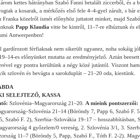
árom kettes hátrányban Szabó Fanni betalált ziccerből, és a bü
ogtak a kosarak, a mérkőzés első fele 4–4-gyel zárult, s bár e
h Franka közelről ismét előnyhöz juttatott minket, majd Szabó
sunknak
Papp Klaudia
vitte be kintről, 11–7-re elhúztunk és 
iumi Antwerpenben!
l gardírozott férfiaknak nem sikerült ugyanez, noha sokáig jó
 19–14-es előnyünket mutatta az eredményjelző. Aztán beesett k
rével egy pontra kerültünk a négy közé jutástól. Viszont ham
yik szlovén és bevágta a sarokduplát – 21–20 oda, kiestünk.
ABDA
I SELEJTEZŐ, KASSA
ntő:
Szlovénia–Magyarország 21–20.
A mieink pontszerzői:
gyarország–Szlovénia 21–14 (Böröndy 7, Papp 6, Szabó F. 5,
5, Szabó F. 2), Szerbia–Szlovákia 19–17 – hosszabbításban,
agyarország 4 győzelem/0 vereség, 2. Szlovénia 3/1, 3. Szerbi
rszág 11–7 (Böröndy 5, Papp, Szabó F., Tóth F. 2-2).
Magya