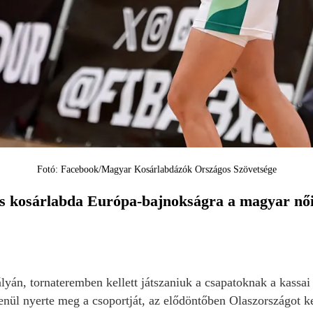
Fotó: Facebook/Magyar Kosárlabdázók Országos Szövetsége
as kosárlabda Európa-bajnokságra a magyar női 
ályán, tornateremben kellett játszaniuk a csapatoknak a kassa
enül nyerte meg a csoportját, az elődöntőben Olaszországot kel