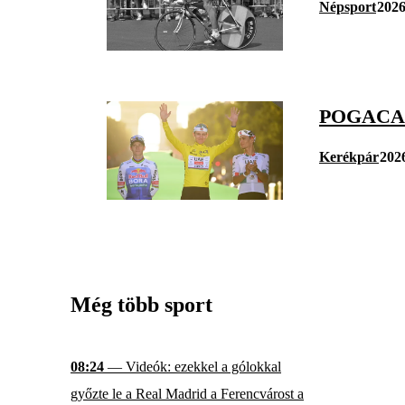
Népsport
2026
POGACAR
Kerékpár
2026
Még több sport
08:24
— Videók: ezekkel a gólokkal
győzte le a Real Madrid a Ferencvárost a