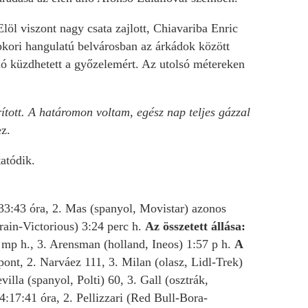
öl viszont nagy csata zajlott, Chiavariba Enric
kori hangulatú belvárosban az árkádok között
duó küzdhetett a győzelemért. Az utolsó métereken
tott. A határomon voltam, egész nap teljes gázzal
z.
atódik.
33:43 óra, 2. Mas (spanyol, Movistar) azonos
rain-Victorious) 3:24 perc h.
Az összetett állása:
 mp h., 3. Arensman (holland, Ineos) 1:57 p h.
A
ont, 2. Narváez 111, 3. Milan (olasz, Lidl-Trek)
illa (spanyol, Polti) 60, 3. Gall (osztrák,
4:17:41 óra, 2. Pellizzari (Red Bull-Bora-