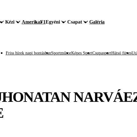
Kézi
Amerika
F1
Egyéni
Csapat
Galéria
Friss hírek napi bontásban
Sportműsor
Képes Sport
Csupasport
Hátsó füves
Utá
: JHONATAN NARVÁ
E