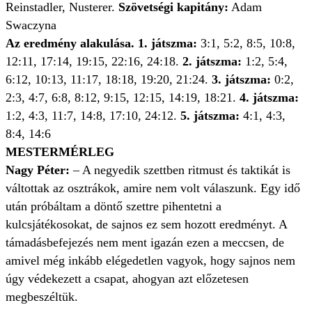
Reinstadler, Nusterer.
Szövetségi kapitány:
Adam
Swaczyna
Az eredmény alakulása. 1. játszma:
3:1, 5:2, 8:5, 10:8,
12:11, 17:14, 19:15, 22:16, 24:18.
2. játszma:
1:2, 5:4,
6:12, 10:13, 11:17, 18:18, 19:20, 21:24.
3. játszma:
0:2,
2:3, 4:7, 6:8, 8:12, 9:15, 12:15, 14:19, 18:21.
4. játszma:
1:2, 4:3, 11:7, 14:8, 17:10, 24:12.
5. játszma:
4:1, 4:3,
8:4, 14:6
MESTERMÉRLEG
Nagy Péter:
– A negyedik szettben ritmust és taktikát is
váltottak az osztrákok, amire nem volt válaszunk. Egy idő
után próbáltam a döntő szettre pihentetni a
kulcsjátékosokat, de sajnos ez sem hozott eredményt. A
támadásbefejezés nem ment igazán ezen a meccsen, de
amivel még inkább elégedetlen vagyok, hogy sajnos nem
úgy védekezett a csapat, ahogyan azt előzetesen
megbeszéltük.