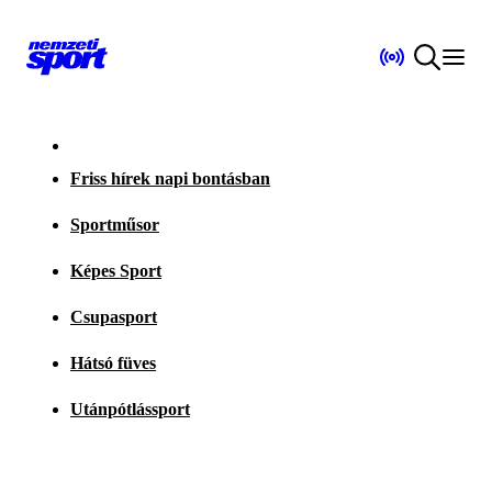
Friss hírek napi bontásban
Sportműsor
Képes Sport
Csupasport
Hátsó füves
Utánpótlássport