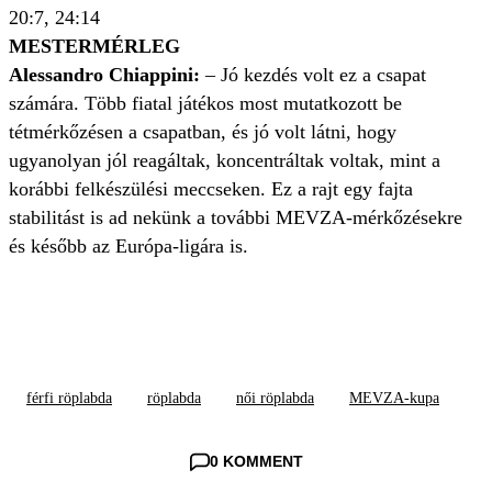
20:7, 24:14
MESTERMÉRLEG
Alessandro Chiappini:
– Jó kezdés volt ez a csapat
számára. Több fiatal játékos most mutatkozott be
tétmérkőzésen a csapatban, és jó volt látni, hogy
ugyanolyan jól reagáltak, koncentráltak voltak, mint a
korábbi felkészülési meccseken. Ez a rajt egy fajta
stabilitást is ad nekünk a további MEVZA-mérkőzésekre
és később az Európa-ligára is.
férfi röplabda
röplabda
női röplabda
MEVZA-kupa
0 KOMMENT