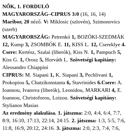
NŐK, 1. FORDULÓ
MAGYARORSZÁG–CIPRUS 3:0
(16, 16, 14)
Maribor, 20
néző.
V:
Miklosic (szlovén), Szimonovics
(szerb)
MAGYARORSZÁG:
Petrenkó
1,
BOZÓKI-SZEDMÁK
12,
Kump
3,
ZSOMBÓK E.
11,
KISS L.
12,
Csereklye
4.
Csere:
Kertész, Szalai (liberók), Kiss N.
1,
Pampuch
5,
Kiss G.
1,
Orosz
5,
Horváth L.
Szövetségi kapitány:
Alessandro Chiappini
CIPRUS:
M. Siapani
1,
K. Siapani
3,
Pechlivani
1,
Prokopiou
5,
Chatzikonstanta
6,
Stavrinides
6.Csere:
A.
Ioannou, Ivanova (liberók), Leonidou, MARKARI
4,
E.
Ioannou, Christoforou, Loizou.
Szövetségi kapitány:
Stylianos Masias
Az eredmény alakulása. 1. játszma:
2:0, 4:4, 6:4, 7:7,
8:9, 16:10, 17:13, 22:14, 24:15.
2. játszma:
1:3, 5:5, 7:6,
11:8, 16:9, 20:12, 24:16.
3. játszma:
2:0, 2:3, 7:4, 7:6,