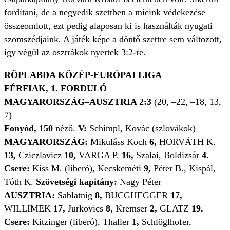
fordítani, de a negyedik szettben a mieink védekezése
összeomlott, ezt pedig alaposan ki is használták nyugati
szomszédjaink. A játék képe a döntő szettre sem változott,
így végül az osztrákok nyertek 3:2-re.
RÖPLABDA KÖZÉP-EURÓPAI LIGA
FÉRFIAK, 1. FORDULÓ
MAGYARORSZÁG–AUSZTRIA 2:3
(20, –22, –18, 13,
7)
Fonyód, 150
néző.
V:
Schimpl, Kovác (szlovákok)
MAGYARORSZÁG:
Mikuláss Koch
6,
HORVÁTH K.
13,
Cziczlavicz
10,
VARGA P.
16,
Szalai, Boldizsár
4.
Csere:
Kiss M. (liberó), Kecskeméti
9,
Péter B., Kispál,
Tóth K.
Szövetségi kapitány:
Nagy Péter
AUSZTRIA:
Sablatnig
8,
BUCGHEGGER
17,
WILLIMEK
17,
Jurkovics
8,
Kremser
2,
GLATZ
19.
Csere:
Kitzinger (liberó), Thaller
1,
Schlöglhofer,