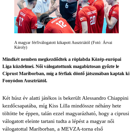
A magyar férfiválogatott kikapott Ausztriától (Fotó: Árvai
Károly)
Mindkét nemben megkezdődtek a röplabda Közép-európai
Liga küzdelmei. Női válogatottunk magabiztosan győzte le
Ciprust Mariborban, míg a férfiak döntő játszmában kaptak ki
Fonyódon Ausztriától.
Két húsz év alatti játékos is bekerült Alessandro Chiappini
kezdőcsapatába, míg Kiss Lilla mindössze néhány hete
töltötte be éppen, talán ezzel magyarázható, hogy a ciprusi
válogatott eleinte tartani tudta a lépést a magyar női
válogatottal Mariborban, a MEVZA-torna első