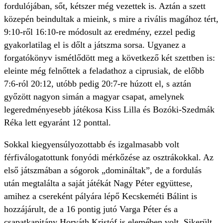
fordulójában, sőt, kétszer még vezettek is. Aztán a szett
közepén beindultak a mieink, s mire a rivális magához tért,
9:10-ről 16:10-re módosult az eredmény, ezzel pedig
gyakorlatilag el is dőlt a játszma sorsa. Ugyanez a
forgatókönyv ismétlődött meg a következő két szettben is:
eleinte még felnőttek a feladathoz a ciprusiak, de előbb
7:6-ról 20:12, utóbb pedig 20:7-re húzott el, s aztán
győzött nagyon simán a magyar csapat, amelynek
legeredményesebb játékosa Kiss Lilla és Bozóki-Szedmák
Réka lett egyaránt 12 ponttal.
Sokkal kiegyensúlyozottabb és izgalmasabb volt
férfiválogatottunk fonyódi mérkőzése az osztrákokkal. Az
első játszmában a sógorok „domináltak”, de a fordulás
után megtalálta a saját játékát Nagy Péter együttese,
amihez a csereként pályára lépő Kecskeméti Bálint is
hozzájárult, de a 16 pontig jutó Varga Péter és a
csapatkapitány Horváth Kristóf is elemében volt. Sikerült