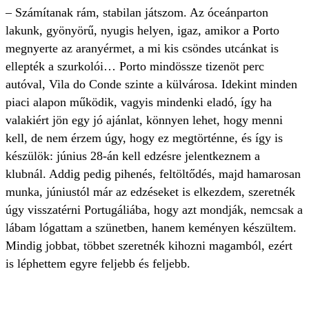
– Számítanak rám, stabilan játszom. Az óceánparton
lakunk, gyönyörű, nyugis helyen, igaz, amikor a Porto
megnyerte az aranyérmet, a mi kis csöndes utcánkat is
ellepték a szurkolói… Porto mindössze tizenöt perc
autóval, Vila do Conde szinte a külvárosa. Idekint minden
piaci alapon működik, vagyis mindenki eladó, így ha
valakiért jön egy jó ajánlat, könnyen lehet, hogy menni
kell, de nem érzem úgy, hogy ez megtörténne, és így is
készülök: június 28-án kell edzésre jelentkeznem a
klubnál. Addig pedig pihenés, feltöltődés, majd hamarosan
munka, júniustól már az edzéseket is elkezdem, szeretnék
úgy visszatérni Portugáliába, hogy azt mondják, nemcsak a
lábam lógattam a szünetben, hanem keményen készültem.
Mindig jobbat, többet szeretnék kihozni magamból, ezért
is léphettem egyre feljebb és feljebb.