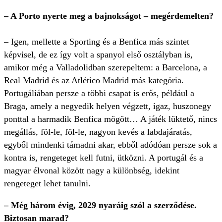
– A Porto nyerte meg a bajnokságot – megérdemelten?
– Igen, mellette a Sporting és a Benfica más szintet
képvisel, de ez így volt a spanyol első osztályban is,
amikor még a Valladolidban szerepeltem: a Barcelona, a
Real Madrid és az Atlético Madrid más kategória.
Portugáliában persze a többi csapat is erős, például a
Braga, amely a negyedik helyen végzett, igaz, huszonegy
ponttal a harmadik Benfica mögött… A játék lüktető, nincs
megállás, föl-le, föl-le, nagyon kevés a labdajáratás,
egyből mindenki támadni akar, ebből adódóan persze sok a
kontra is, rengeteget kell futni, ütközni. A portugál és a
magyar élvonal között nagy a különbség, idekint
rengeteget lehet tanulni.
– Még három évig, 2029 nyaráig szól a szerződése.
Biztosan marad?