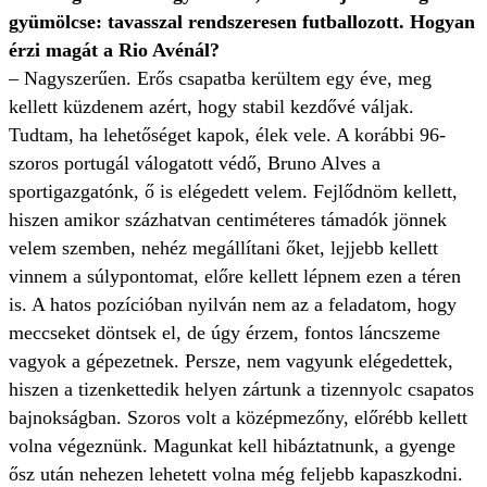
gyümölcse: tavasszal rendszeresen futballozott. Hogyan
érzi magát a Rio Avénál?
– Nagyszerűen. Erős csapatba kerültem egy éve, meg
kellett küzdenem azért, hogy stabil kezdővé váljak.
Tudtam, ha lehetőséget kapok, élek vele. A korábbi 96-
szoros portugál válogatott védő, Bruno Alves a
sportigazgatónk, ő is elégedett velem. Fejlődnöm kellett,
hiszen amikor százhatvan centiméteres támadók jönnek
velem szemben, nehéz megállítani őket, lejjebb kellett
vinnem a súlypontomat, előre kellett lépnem ezen a téren
is. A hatos pozícióban nyilván nem az a feladatom, hogy
meccseket döntsek el, de úgy érzem, fontos láncszeme
vagyok a gépezetnek. Persze, nem vagyunk elégedettek,
hiszen a tizenkettedik helyen zártunk a tizennyolc csapatos
bajnokságban. Szoros volt a középmezőny, előrébb kellett
volna végeznünk. Magunkat kell hibáztatnunk, a gyenge
ősz után nehezen lehetett volna még feljebb kapaszkodni.