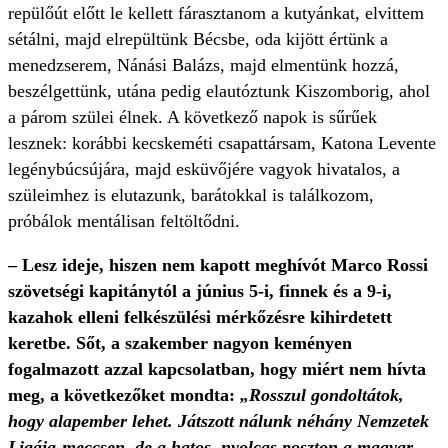
repülőút előtt le kellett fárasztanom a kutyánkat, elvittem
sétálni, majd elrepültünk Bécsbe, oda kijött értünk a
menedzserem, Nánási Balázs, majd elmentünk hozzá,
beszélgettünk, utána pedig elautóztunk Kiszomborig, ahol
a párom szülei élnek. A következő napok is sűrűek
lesznek: korábbi kecskeméti csapattársam, Katona Levente
legénybúcsújára, majd esküvőjére vagyok hivatalos, a
szüleimhez is elutazunk, barátokkal is találkozom,
próbálok mentálisan feltöltődni.
– Lesz ideje, hiszen nem kapott meghívót Marco Rossi
szövetségi kapitánytól a június 5-i, finnek és a 9-i,
kazahok elleni felkészülési mérkőzésre kihirdetett
keretbe. Sőt, a szakember nagyon keményen
fogalmazott azzal kapcsolatban, hogy miért nem hívta
meg, a következőket mondta:
„Rosszul gondoltátok,
hogy alapember lehet. Játszott nálunk néhány Nemzetek
Ligája-meccsen, de a hatos, nyolcas poszton a magyar