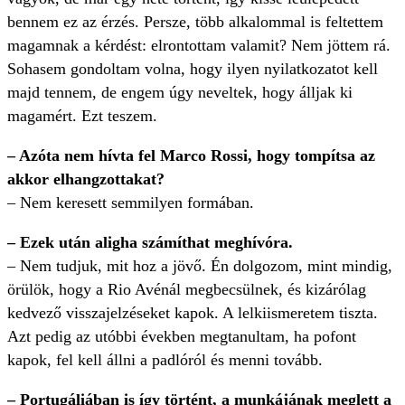
bennem ez az érzés. Persze, több alkalommal is feltettem
magamnak a kérdést: elrontottam valamit? Nem jöttem rá.
Sohasem gondoltam volna, hogy ilyen nyilatkozatot kell
majd tennem, de engem úgy neveltek, hogy álljak ki
magamért. Ezt teszem.
– Azóta nem hívta fel Marco Rossi, hogy tompítsa az
akkor elhangzottakat?
– Nem keresett semmilyen formában.
– Ezek után aligha számíthat meghívóra.
– Nem tudjuk, mit hoz a jövő. Én dolgozom, mint mindig,
örülök, hogy a Rio Avénál megbecsülnek, és kizárólag
kedvező visszajelzéseket kapok. A lelkiismeretem tiszta.
Azt pedig az utóbbi években megtanultam, ha pofont
kapok, fel kell állni a padlóról és menni tovább.
– Portugáliában is így történt, a munkájának meglett a