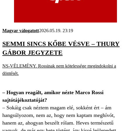
Magyar válogatott
2026.05.19. 23:19
SEMMI SINCS KŐBE VÉSVE – THURY
GÁBOR JEGYZETE
NS-VÉLEMÉNY. Rossinak nem kötelessége megindokolni a
döntését.
– Hogyan reagált, amikor nézte Marco Rossi
sajtótájékoztatóját?
– Sokáig csak néztem magam elé, sokként ért – ám
hangsúlyozom, nem az, hogy nem kaptam meghívót,
hanem az, ahogyan beszélt rólam. Heves természetű
vagyok, de már egy hete történt, így kissé leülepedett