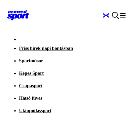
Friss hírek napi bontásban
Sportműsor
Képes Sport
Csupasport
Hátsó füves
Utánpótlássport