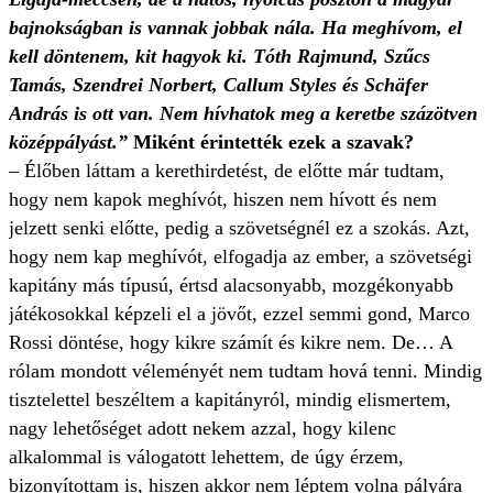
bajnokságban is vannak jobbak nála. Ha meghívom, el
kell döntenem, kit hagyok ki. Tóth Rajmund, Szűcs
Tamás, Szendrei Norbert, Callum Styles és Schäfer
András is ott van. Nem hívhatok meg a keretbe százötven
középpályást.”
Miként érintették ezek a szavak?
– Élőben láttam a kerethirdetést, de előtte már tudtam,
hogy nem kapok meghívót, hiszen nem hívott és nem
jelzett senki előtte, pedig a szövetségnél ez a szokás. Azt,
hogy nem kap meghívót, elfogadja az ember, a szövetségi
kapitány más típusú, értsd alacsonyabb, mozgékonyabb
játékosokkal képzeli el a jövőt, ezzel semmi gond, Marco
Rossi döntése, hogy kikre számít és kikre nem. De… A
rólam mondott véleményét nem tudtam hová tenni. Mindig
tisztelettel beszéltem a kapitányról, mindig elismertem,
nagy lehetőséget adott nekem azzal, hogy kilenc
alkalommal is válogatott lehettem, de úgy érzem,
bizonyítottam is, hiszen akkor nem léptem volna pályára