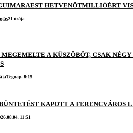
GUIMARAEST HETVENÖTMILLIÓÉRT VISZ
úgás
21 órája
 MEGEMELTE A KÜSZÖBÖT, CSAK NÉGY 
S
ája
Tegnap, 8:15
 BÜNTETÉST KAPOTT A FERENCVÁROS 
026.08.04. 11:51