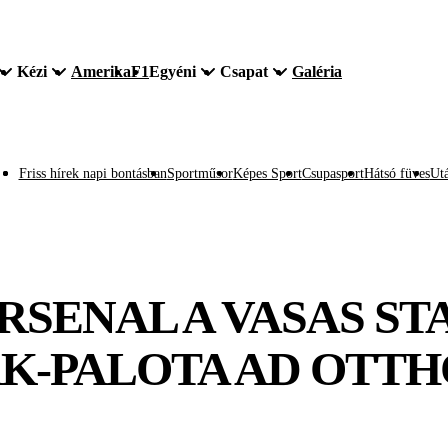
Kézi
Amerika
F1
Egyéni
Csapat
Galéria
Friss hírek napi bontásban
Sportműsor
Képes Sport
Csupasport
Hátsó füves
Utá
ARSENAL A VASAS S
K-PALOTA AD OTTHO