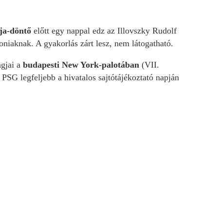
ja-döntő
előtt egy nappal edz az Illovszky Rudolf
iaknak. A gyakorlás zárt lesz, nem látogatható.
agjai a
budapesti New York-palotában
(VII.
PSG legfeljebb a hivatalos sajtótájékoztató napján