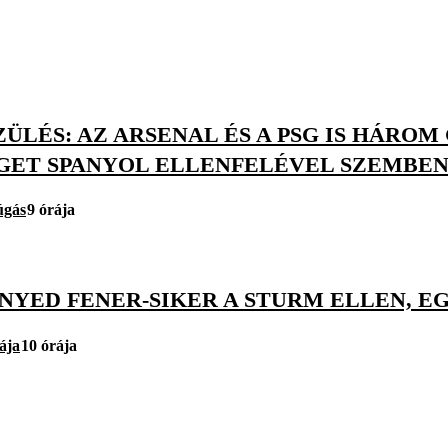
ÜLÉS: AZ ARSENAL ÉS A PSG IS HÁRO
GET SPANYOL ELLENFELÉVEL SZEMBE
úgás
9 órája
NNYED FENER-SIKER A STURM ELLEN, 
ája
10 órája