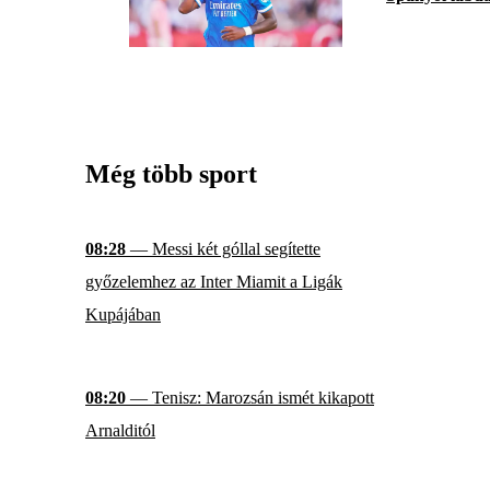
Még több sport
08:28
— Messi két góllal segítette
győzelemhez az Inter Miamit a Ligák
Kupájában
08:20
— Tenisz: Marozsán ismét kikapott
Arnalditól