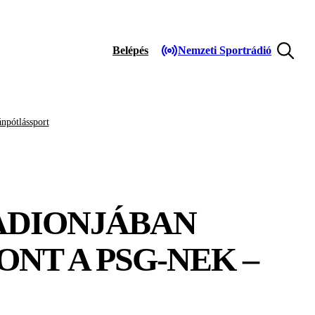
Belépés
Nemzeti Sportrádió
npótlássport
TADIONJÁBAN
NT A PSG-NEK –