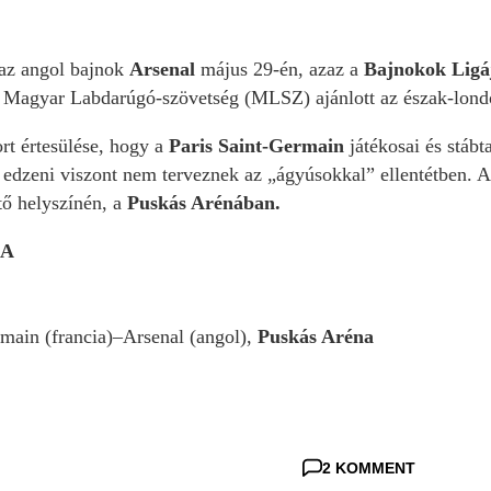
 az angol bajnok
Arsenal
május 29-én, azaz a
Bajnokok Ligá
 Magyar Labdarúgó-szövetség (MLSZ) ajánlott az észak-london
rt értesülése, hogy a
Paris Saint-Germain
játékosai és stábt
 edzeni viszont nem terveznek az „ágyúsokkal” ellentétben. A 
tő helyszínén, a
Puskás Arénában.
JA
main (francia)–Arsenal (angol),
Puskás Aréna
2 KOMMENT