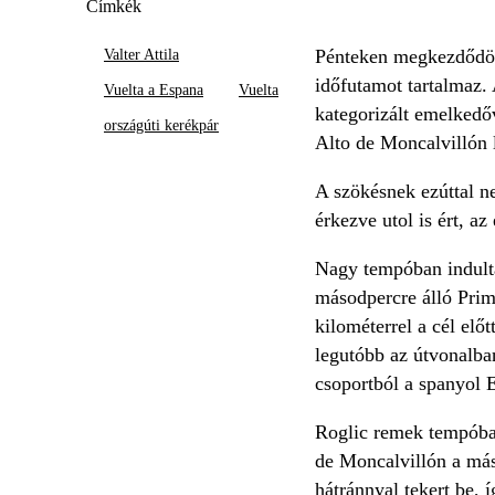
Címkék
Pénteken megkezdődött
Valter Attila
időfutamot tartalmaz. 
Vuelta a Espana
Vuelta
kategorizált emelkedőv
országúti kerékpár
Alto de Moncalvillón l
A szökésnek ezúttal ne
érkezve utol is ért, az
Nagy tempóban indult
másodpercre álló Prim
kilométerrel a cél elő
legutóbb az útvonalban
csoportból a spanyol 
Roglic remek tempóban 
de Moncalvillón a máso
hátránnyal tekert be, 