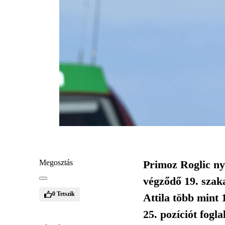
Megosztás
Primoz Roglic ny
végződő 19. szaka
0
Tetszik
Attila több mint 
25. pozíciót foglal