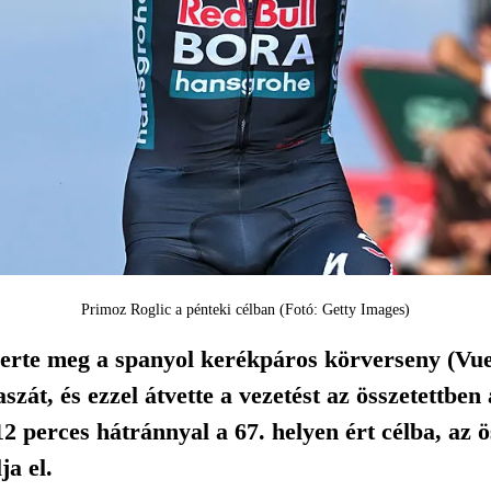
Primoz Roglic a pénteki célban (Fotó: Getty Images)
erte meg a spanyol kerékpáros körverseny (Vuel
szát, és ezzel átvette a vezetést az összetettbe
12 perces hátránnyal a 67. helyen ért célba, az 
ja el.