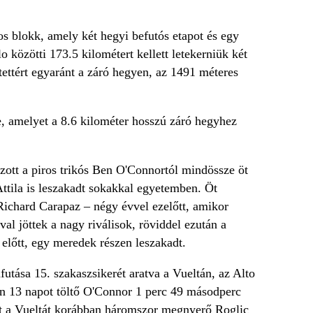
s blokk, amely két hegyi befutós etapot és egy
közötti 173.5 kilométert kellett letekerniük két
tettért egyaránt a záró hegyen, az 1491 méteres
e, amelyet a 8.6 kilométer hosszú záró hegyhez
tt a piros trikós Ben O'Connortól mindössze öt
ttila is leszakadt sokakkal egyetemben. Öt
 Richard Carapaz – négy évvel ezelőtt, amikor
al jöttek a nagy riválisok, röviddel ezután a
előtt, egy meredek részen leszakadt.
utása 15. szakaszsikerét aratva a Vueltán, az Alto
len 13 napot töltő O'Connor 1 perc 49 másodperc
ikót a Vueltát korábban háromszor megnyerő Roglic