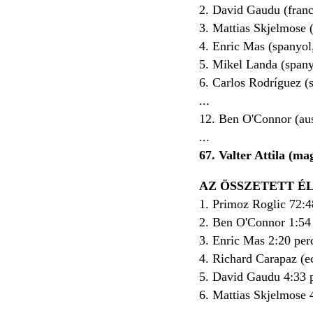
2. David Gaudu (fran
3. Mattias Skjelmose (
4. Enric Mas (spanyol
5. Mikel Landa (span
6. Carlos Rodríguez (s
...
12. Ben O'Connor (au
...
67. Valter Attila (m
AZ ÖSSZETETT É
1. Primoz Roglic 72:4
2. Ben O'Connor 1:54 
3. Enric Mas 2:20 per
4. Richard Carapaz (e
5. David Gaudu 4:33 p
6. Mattias Skjelmose 
…