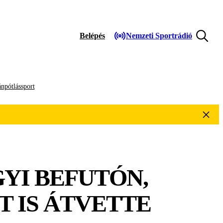
Belépés
Nemzeti Sportrádió
npótlássport
YI BEFUTÓN,
T IS ÁTVETTE