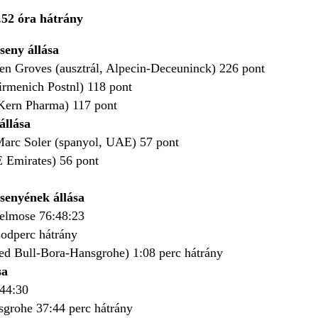
1.52 óra hátrány
seny állása
den Groves (ausztrál, Alpecin-Deceuninck) 226 pont
irmenich Postnl) 118 pont
, Kern Pharma) 117 pont
állása
 Marc Soler (spanyol, UAE) 57 pont
E Emirates) 56 pont
rsenyének állása
jelmose 76:48:23
odperc hátrány
ed Bull-Bora-Hansgrohe) 1:08 perc hátrány
sa
44:30
grohe 37:44 perc hátrány