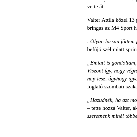
vette át.
Valter Attila közel 13
bringás az M4 Sport h
„Olyan lassan jöttem 
befújó szél miatt spri
„Emiatt is gondoltam,
Viszont így, hogy vég
nap lesz, úgyhogy igy
foglaló szombati szaka
„Hazudnék, ha azt mo
–
tette hozzá Valter, 
szeretnénk minél többe