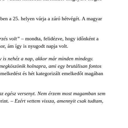
ttben a 25. helyen várja a záró hétvégét. A magyar
rzés volt” –
mondta, felidézve, hogy időnként a
sor, ám így is nyugodt napja volt.
gy is nehéz a nap, akkor már minden mindegy.
 megköszönik holnapra, ami egy brutálisan fontos
temelkedést és hét kategorizált emelkedőt magában
az egész versenyt. Nem érzem most magamban sem
erint.
– Ezért vettem vissza, amennyit csak tudtam,