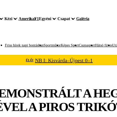
Kézi
Amerika
F1
Egyéni
Csapat
Galéria
Friss hírek napi bontásban
Sportműsor
Képes Sport
Csupasport
Hátsó füves
Utá
NB I: Kisvárda–Újpest 0–1
ÉLŐ!
EMONSTRÁLT A HEG
VEL A PIROS TRIKÓ