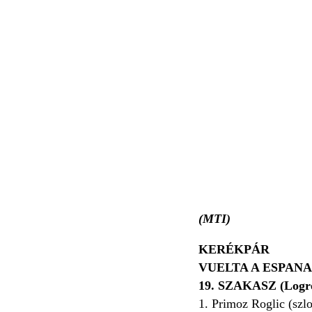
(MTI)
KERÉKPÁR
VUELTA A ESPANA
19. SZAKASZ (Logron
1. Primoz Roglic (sz