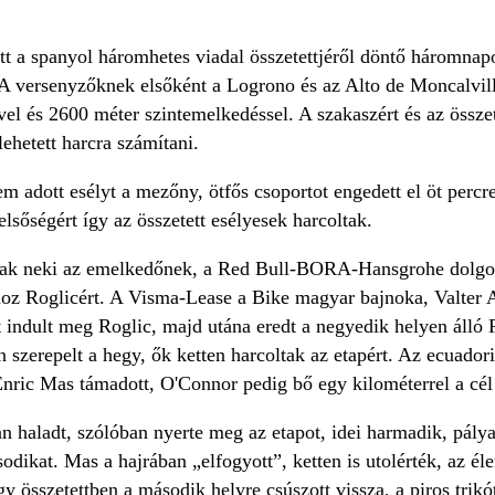
 a spanyol háromhetes viadal összetettjéről döntő háromnapo
A versenyzőknek elsőként a Logrono és az Alto de Moncalvillo 
el és 2600 méter szintemelkedéssel. A szakaszért és az össze
ehetett harcra számítani.
m adott esélyt a mezőny, ötfős csoportot engedett el öt percr
 elsőségért így az összetett esélyesek harcoltak.
ak neki az emelkedőnek, a Red Bull-BORA-Hansgrohe dolgozo
oz Roglicért. A Visma-Lease a Bike magyar bajnoka, Valter A
tt indult meg Roglic, majd utána eredt a negyedik helyen álló
 szerepelt a hegy, ők ketten harcoltak az etapért. Az ecuadoriv
Enric Mas támadott, O'Connor pedig bő egy kilométerrel a cél 
haladt, szólóban nyerte meg az etapot, idei harmadik, pályaf
dikat. Mas a hajrában „elfogyott”, ketten is utolérték, az é
így összetettben a második helyre csúszott vissza, a piros tr