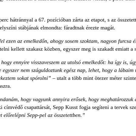
 perc hátránnyal a 67. pozícióban zárta az etapot, s az összete
elyszíni stábjának elmondta: fáradtnak érezte magát.
fel ezen az emelkedőn, ahogy sosem szoktam, nagyon furcsa é
ntelni kellett szakasz közben, egyszer meg is szakadt emiatt a 
 hogy ennyire visszaveszem az utolsó emelkedőt: ha így is, ú
re egyszer nem száguldoztunk egész nap, lehet, hogy a lábaim
ekeztem sokat spórolni” –
utalt a több mint ötezer méter szin
szra.
ndanám, hogy vagyunk annyira erősek, hogy meghatározzuk 
aki címvédő csapattársát, Sepp Kusst fogja segíteni a tervek sz
t előrelépni Sepp-pel az összetettben.”