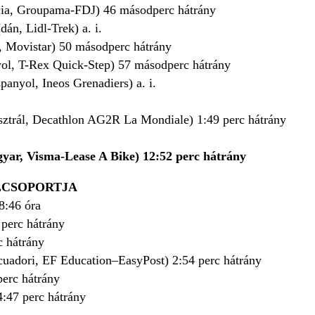
cia, Groupama-FDJ) 46 másodperc hátrány
dán, Lidl-Trek) a. i.
, Movistar) 50 másodperc hátrány
yol, T-Rex Quick-Step) 57 másodperc hátrány
panyol, Ineos Grenadiers) a. i.
sztrál, Decathlon AG2R La Mondiale) 1:49 perc hátrány
agyar, Visma-Lease A Bike) 12:52 perc hátrány
LCSOPORTJA
8:46 óra
perc hátrány
c hátrány
cuadori, EF Education–EasyPost) 2:54 perc hátrány
erc hátrány
4:47 perc hátrány