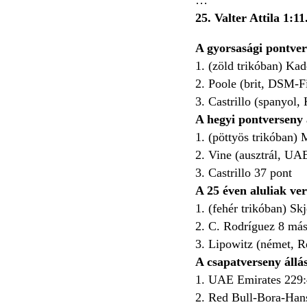
25. Valter Attila 1:1
A gyorsasági pontver
1. (zöld trikóban) Ka
2. Poole (brit, DSM-F
3. Castrillo (spanyol
A hegyi pontverseny 
1. (pöttyös trikóban)
2. Vine (ausztrál, UA
3. Castrillo 37 pont
A 25 éven aluliak ve
1. (fehér trikóban) Sk
2. C. Rodríguez 8 más
3. Lipowitz (német, R
A csapatverseny állá
1. UAE Emirates 229:
2. Red Bull-Bora-Hans