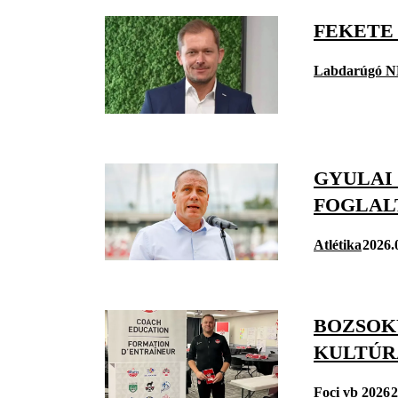
FEKETE
Labdarúgó N
GYULAI 
FOGLAL
Atlétika
2026.
BOZSOK
KULTÚRA
Foci vb 2026
2