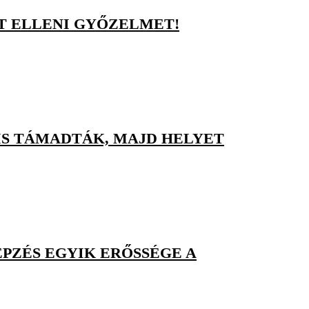
ST ELLENI GYŐZELMET!
IS TÁMADTÁK, MAJD HELYET
PZÉS EGYIK ERŐSSÉGE A