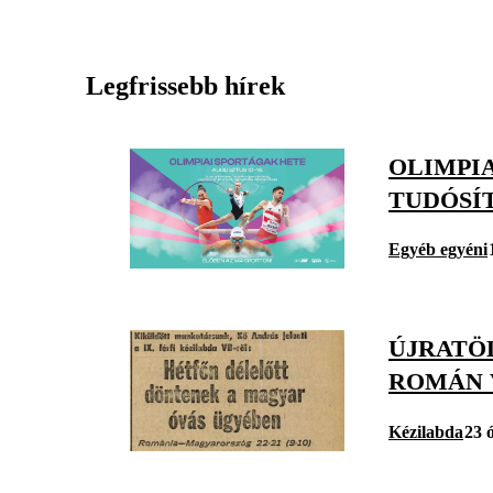
Legfrissebb hírek
OLIMPI
TUDÓSÍ
Egyéb egyéni
ÚJRATÖ
ROMÁN 
Kézilabda
23 