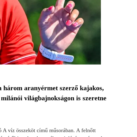
en három aranyérmet szerző kajakos,
milánói világbajnokságon is szeretne
ó A víz összeköt című műsorában. A felnőtt