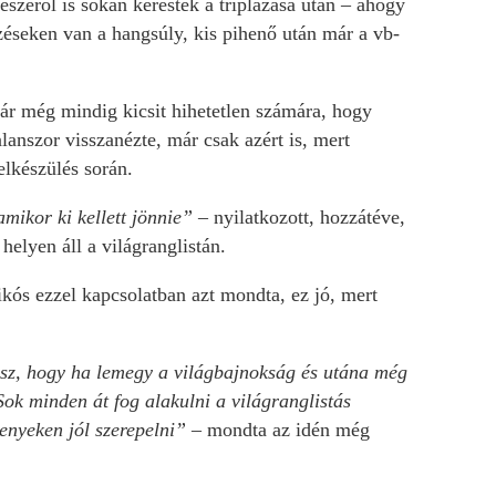
észéről is sokan keresték a triplázása után – ahogy
éseken van a hangsúly, kis pihenő után már a vb-
ár még mindig kicsit hihetetlen számára, hogy
anszor visszanézte, már csak azért is, mert
elkészülés során.
mikor ki kellett jönnie”
– nyilatkozott, hozzátéve,
elyen áll a világranglistán.
kós ezzel kapcsolatban azt mondta, ez jó, mert
esz, hogy ha lemegy a világbajnokság és utána még
ok minden át fog alakulni a világranglistás
senyeken jól szerepelni”
– mondta az idén még