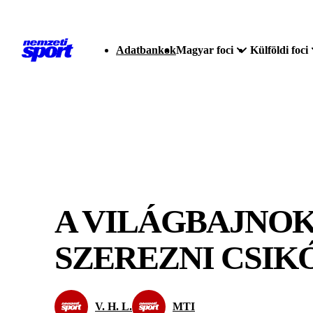
Adatbankok
Magyar foci
Külföldi foci
A VILÁGBAJNOK
SZEREZNI CSIK
V. H. L.
MTI