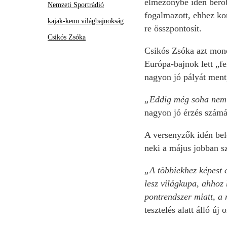
élmezőnybe idén berobb
Nemzeti Sportrádió
fogalmazott, ehhez ko
kajak-kenu világbajnokság
re összpontosít.
Csikós Zsóka
Csikós Zsóka azt mond
Európa-bajnok lett „fe
nagyon jó pályát ment,
„Eddig még soha nem me
nagyon jó érzés számá
A versenyzők idén bel
neki a május jobban s
„A többiekhez képest 
lesz világkupa, ahhoz 
pontrendszer miatt, a 
tesztelés alatt álló új