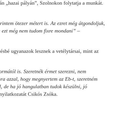
án „hazai pályán”, Szolnokon folytatja a munkát.
rintem ötezer métert is. Az ezret még átgondoljuk,
de ezt még nem tudom fixre mondani”
–
ésbé ugyanazok lesznek a vetélytársai, mint az
ormától is. Szeretnék érmet szerezni, nem
amra azzal, hogy megnyertem az Eb-t, szeretném
, de ha jó hangulatban tudok készülni, jó
nyilatkozatát Csikós Zsóka.