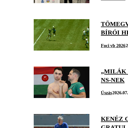
TÖMEGV
BÍRÓI 
Foci vb 2026
2
„MILÁK 
NS-NEK
Úszás
2026.07
KENÉZ 
GRATUL