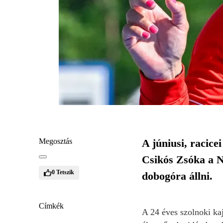
Megosztás
A júniusi, racic
Csikós Zsóka a N
0
Tetszik
dobogóra állni.
Címkék
A 24 éves szolnoki ka