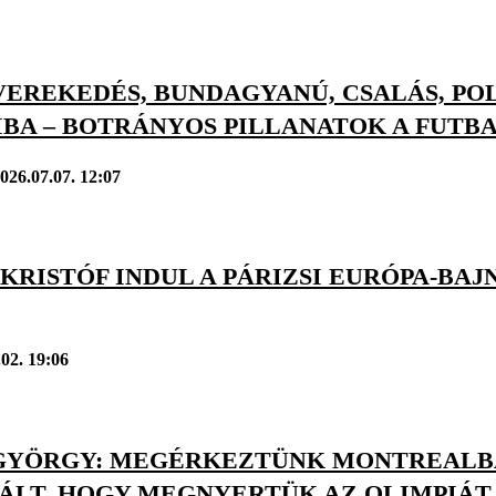
EREKEDÉS, BUNDAGYANÚ, CSALÁS, POL
HIBA – BOTRÁNYOS PILLANATOK A FUT
026.07.07. 12:07
KRISTÓF INDUL A PÁRIZSI EURÓPA-BA
.02. 19:06
GYÖRGY: MEGÉRKEZTÜNK MONTREALBA
ÁLT, HOGY MEGNYERTÜK AZ OLIMPIÁT