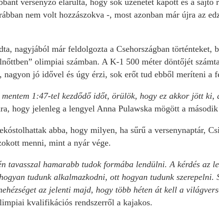
ant versenyző elárulta, hogy sok üzenetet kapott és a sajtó r
rábban nem volt hozzászokva -, most azonban már újra az edz
ta, nagyjából már feldolgozta a Csehországban történteket, b
lnőttben” olimpiai számban. A K-1 500 méter döntőjét számtal
 nagyon jó idővel és úgy érzi, sok erőt tud ebből meríteni a f
ntem 1:47-tel kezdődő időt, örülök, hogy ez akkor jött ki, a
ra, hogy jelenleg a lengyel Anna Pulawska mögött a második h
ekóstolhattak abba, hogy milyen, ha sűrű a versenynaptár, Csi
zokott menni, mint a nyár vége.
én tavasszal hamarabb tudok formába lendülni. A kérdés az l
hogyan tudunk alkalmazkodni, ott hogyan tudunk szerepelni. S
nehézséget az jelenti majd, hogy több héten át kell a világver
 olimpiai kvalifikációs rendszerről a kajakos.