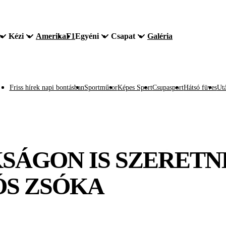
Kézi
Amerika
F1
Egyéni
Csapat
Galéria
Friss hírek napi bontásban
Sportműsor
Képes Sport
Csupasport
Hátsó füves
Utá
SÁGON IS SZERETN
ÓS ZSÓKA