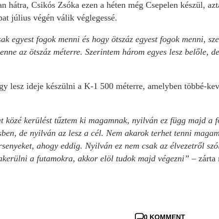
an hátra, Csikós Zsóka ezen a héten még Csepelen készül, azt
at július végén válik véglegessé.
sak egyest fogok menni és hogy ötszáz egyest fogok menni, sze
lenne az ötszáz méterre. Szerintem három egyes lesz belőle, 
gy lesz ideje készülni a K-1 500 méterre, amelyben többé-kev
t közé kerülést tűztem ki magamnak, nyilván ez függ majd a f
esben, de nyilván az lesz a cél. Nem akarok terhet tenni mag
senyeket, ahogy eddig. Nyilván ez nem csak az élvezetről szól
kerülni a futamokra, akkor elöl tudok majd végezni”
– zárta 
0 KOMMENT