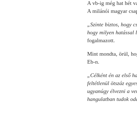
A vb-ig még hat hét v
A milánói magyar csap
„Szinte biztos, hogy c
hogy milyen hatással 
fogalmazott.
Mint mondta, örül, ho
Eb-n.
„Célként én az első ha
feltétlenül ötszáz egy
ugyanúgy élvezni a ver
hangulatban tudok oda