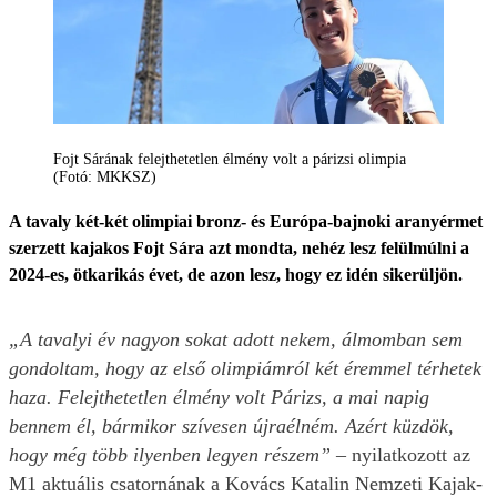
Fojt Sárának felejthetetlen élmény volt a párizsi olimpia
(Fotó: MKKSZ)
A tavaly két-két olimpiai bronz- és Európa-bajnoki aranyérmet
szerzett kajakos Fojt Sára azt mondta, nehéz lesz felülmúlni a
2024-es, ötkarikás évet, de azon lesz, hogy ez idén sikerüljön.
„A tavalyi év nagyon sokat adott nekem, álmomban sem
gondoltam, hogy az első olimpiámról két éremmel térhetek
haza. Felejthetetlen élmény volt Párizs, a mai napig
bennem él, bármikor szívesen újraélném. Azért küzdök,
hogy még több ilyenben legyen részem”
– nyilatkozott az
M1 aktuális csatornának a Kovács Katalin Nemzeti Kajak-