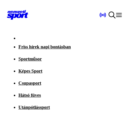
Friss hírek napi bontásban
Sportműsor
Képes Sport
Csupasport
Hátsó füves
Utánpótlássport