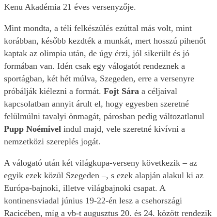
Kenu Akadémia 21 éves versenyzője.
Mint mondta, a téli felkészülés ezúttal más volt, mint
korábban, később kezdték a munkát, mert hosszú pihenőt
kaptak az olimpia után, de úgy érzi, jól sikerült és jó
formában van. Idén csak egy válogatót rendeznek a
sportágban, két hét múlva, Szegeden, erre a versenyre
próbálják kiélezni a formát.
Fojt Sára
a céljaival
kapcsolatban annyit árult el, hogy egyesben szeretné
felülmúlni tavalyi önmagát, párosban pedig változatlanul
Pupp Noémivel
indul majd, vele szeretné kivívni a
nemzetközi szereplés jogát.
A válogató után két világkupa-verseny következik – az
egyik ezek közül Szegeden –, s ezek alapján alakul ki az
Európa-bajnoki, illetve világbajnoki csapat. A
kontinensviadal június 19-22-én lesz a csehországi
Racicében, míg a vb-t augusztus 20. és 24. között rendezik