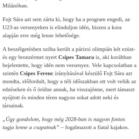
Milánóban.
Fojt Sára azt sem zárta ki, hogy ha a program engedi, az
U23-as versenyeken is elinduljon idén, hiszen a kora
alapján erre még lenne lehetősége.
A beszélgetésben szóba került a párizsi olimpián két ezüst-
és egy bronzérmet nyert
Csipes Tamara
is, aki korábban
bejelentette, hogy idén nem versenyez. Vele kapcsolatban a
szintén
Csipes Ferenc
irányításával készülő Fojt Sára azt
mondta, előfordult, hogy a téli időszakban ott volt velük az
edzéseken és ő örülne annak, ha visszajönne, mert támaszt
nyújtott és minden téren nagyon sokat adott neki és
társainak.
„Úgy gondolom, hogy még 2028-ban is nagyon fontos
tagja lenne a csapatnak”
– fogalmazott a fiatal kajakos.