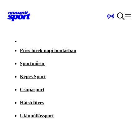
Friss hírek napi bontásban
Sportműsor
Képes Sport
Csupasport
Hátsó füves
Utánpótlássport