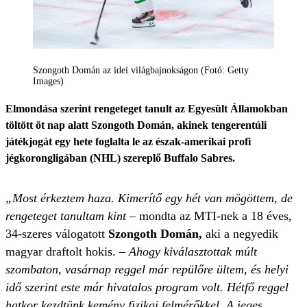
Szongoth Domán az idei világbajnokságon (Fotó: Getty
Images)
Elmondása szerint rengeteget tanult az Egyesült Államokban
töltött öt nap alatt Szongoth Domán, akinek tengerentúli
játékjogát egy hete foglalta le az észak-amerikai profi
jégkorongligában (NHL) szereplő Buffalo Sabres.
„Most érkeztem haza. Kimerítő egy hét van mögöttem, de
rengeteget tanultam kint –
mondta az MTI-nek a 18 éves,
34-szeres válogatott
Szongoth Domán,
aki a negyedik
magyar draftolt hokis.
– Ahogy kiválasztottak múlt
szombaton, vasárnap reggel már repülőre ültem, és helyi
idő szerint este már hivatalos program volt. Hétfő reggel
hatkor kezdtünk kemény fizikai felmérőkkel. A jeges