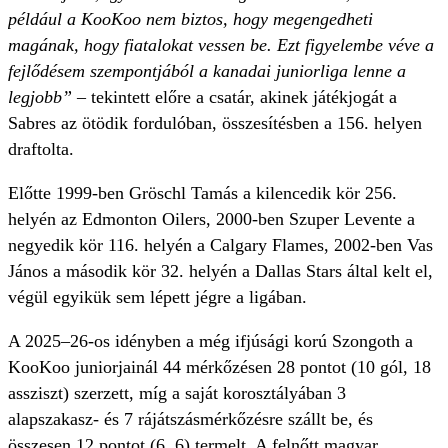
például a KooKoo nem biztos, hogy megengedheti
magának, hogy fiatalokat vessen be. Ezt figyelembe véve a
fejlődésem szempontjából a kanadai juniorliga lenne a
legjobb” –
tekintett előre a csatár, akinek játékjogát a
Sabres az ötödik fordulóban, összesítésben a 156. helyen
draftolta.
Előtte 1999-ben Gröschl Tamás a kilencedik kör 256.
helyén az Edmonton Oilers, 2000-ben Szuper Levente a
negyedik kör 116. helyén a Calgary Flames, 2002-ben Vas
János a második kör 32. helyén a Dallas Stars által kelt el,
végül egyikük sem lépett jégre a ligában.
A 2025–26-os idényben a még ifjúsági korú Szongoth a
KooKoo juniorjainál 44 mérkőzésen 28 pontot (10 gól, 18
assziszt) szerzett, míg a saját korosztályában 3
alapszakasz- és 7 rájátszásmérkőzésre szállt be, és
összesen 12 pontot (6, 6) termelt. A felnőtt magyar