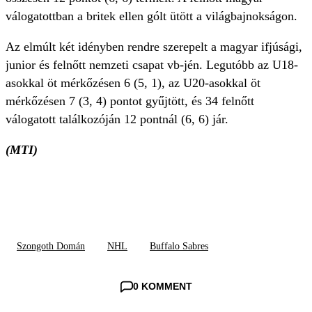
válogatottban a britek ellen gólt ütött a világbajnokságon.
Az elmúlt két idényben rendre szerepelt a magyar ifjúsági,
junior és felnőtt nemzeti csapat vb-jén. Legutóbb az U18-
asokkal öt mérkőzésen 6 (5, 1), az U20-asokkal öt
mérkőzésen 7 (3, 4) pontot gyűjtött, és 34 felnőtt
válogatott találkozóján 12 pontnál (6, 6) jár.
(MTI)
Szongoth Domán
NHL
Buffalo Sabres
0 KOMMENT