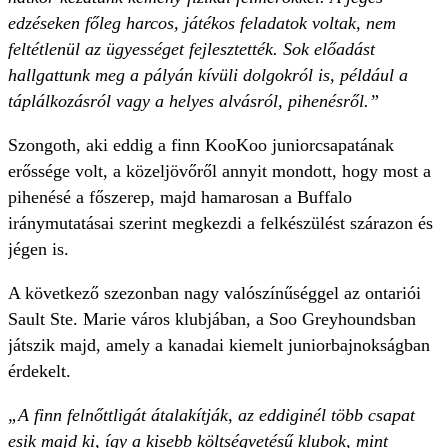
edzéseken főleg harcos, játékos feladatok voltak, nem
feltétlenül az ügyességet fejlesztették. Sok előadást
hallgattunk meg a pályán kívüli dolgokról is, például a
táplálkozásról vagy a helyes alvásról, pihenésről.”
Szongoth, aki eddig a finn KooKoo juniorcsapatának
erőssége volt, a közeljövőről annyit mondott, hogy most a
pihenésé a főszerep, majd hamarosan a Buffalo
iránymutatásai szerint megkezdi a felkészülést szárazon és
jégen is.
A következő szezonban nagy valószínűséggel az ontariói
Sault Ste. Marie város klubjában, a Soo Greyhoundsban
játszik majd, amely a kanadai kiemelt juniorbajnokságban
érdekelt.
„A finn felnőttligát átalakítják, az eddiginél több csapat
esik majd ki, így a kisebb költségvetésű klubok, mint