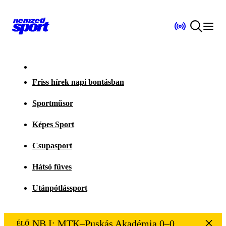
Friss hírek napi bontásban
Sportműsor
Képes Sport
Csupasport
Hátsó füves
Utánpótlássport
NB I: MTK–Puskás Akadémia 0–0
ÉLŐ