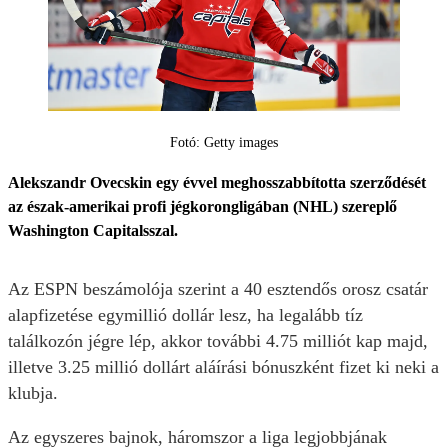
Fotó: Getty images
Alekszandr Ovecskin egy évvel meghosszabbította szerződését
az észak-amerikai profi jégkorongligában (NHL) szereplő
Washington Capitalsszal.
Az ESPN beszámolója szerint a 40 esztendős orosz csatár
alapfizetése egymillió dollár lesz, ha legalább tíz
találkozón jégre lép, akkor további 4.75 milliót kap majd,
illetve 3.25 millió dollárt aláírási bónuszként fizet ki neki a
klubja.
Az egyszeres bajnok, háromszor a liga legjobbjának