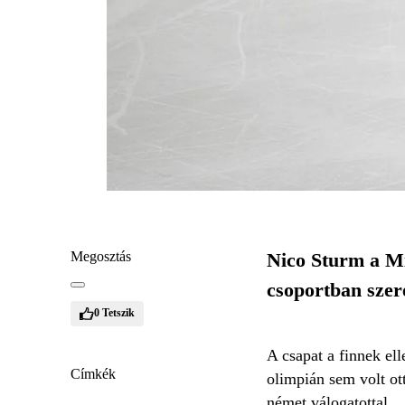
Megosztás
Nico Sturm a Mi
csoportban szer
0
Tetszik
A csapat a finnek ell
Címkék
olimpián sem volt ott
német válogatottal.