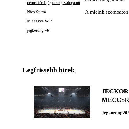
német férfi jégkorong-válogatott
A mieink szombaton a
Nico Sturm
Minnesota Wild
jégkorong-vb
Legfrissebb hírek
JÉGKORO
MECCS
Jégkorong
202