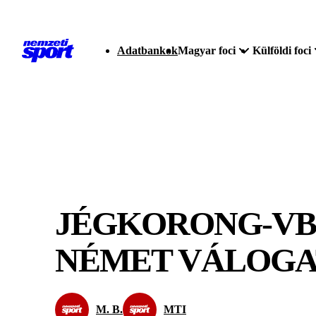
Adatbankok
Magyar foci
Külföldi foci
JÉGKORONG-VB:
NÉMET VÁLOG
M. B.
MTI