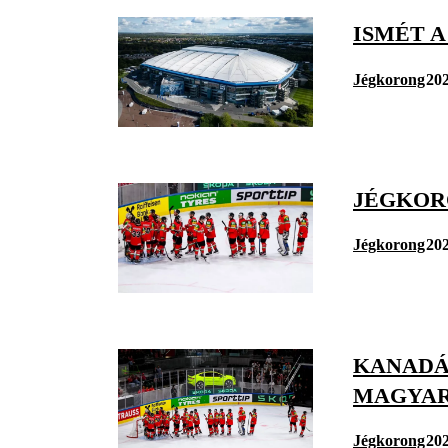
ISMÉT A
Jégkorong
202
JÉGKOR
Jégkorong
202
KANADÁ
MAGYAR
Jégkorong
202