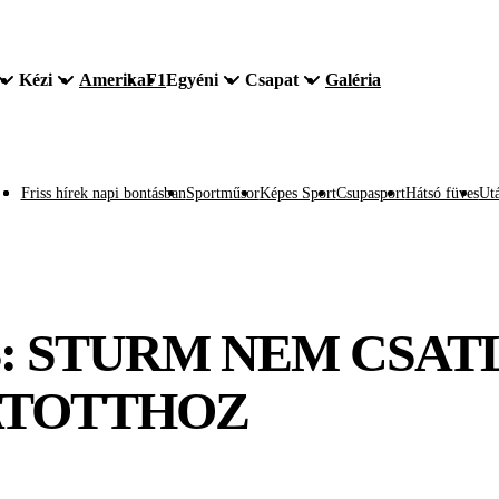
Kézi
Amerika
F1
Egyéni
Csapat
Galéria
Friss hírek napi bontásban
Sportműsor
Képes Sport
Csupasport
Hátsó füves
Utá
 STURM NEM CSAT
ATOTTHOZ