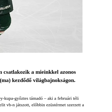
m csatlakozik a mieinkkel azonos
 (ma) kezdődő világbajnokságon.
ey-kupa-győztes támadó – aki a februári téli
it vb-n játszott, előbbin ezüstérmet szerzett a