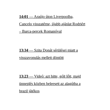
14:01
— Araújo úton Liverpoolba,
Cancelo visszatérne, újabb ajánlat Rodriért
– Barca-percek Romanóval
13:34
— Szita Donát sérülései miatt a
visszavonulás mellett döntött
13:23
— Videó: azt hitte, gólt lőtt, majd
ünneplés közben beleesett az alagútba a
brazil játékos