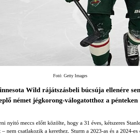
Fotó: Getty Images
nnesota Wild rájátszásbeli búcsúja ellenére se
eplő német jégkorong-válogatotthoz a pénteken
eni nyitó meccs előtt közölte, hogy a 31 éves, kétszeres Stanl
 – nem csatlakozik a kerethez. Sturm a 2023-as és a 2024-es el