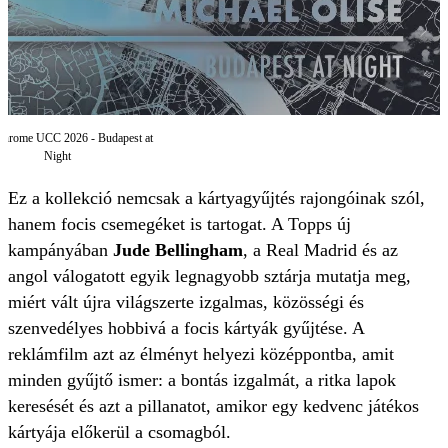
Chrome UCC 2026 - Budapest at
Night
Ez a kollekció nemcsak a kártyagyűjtés rajongóinak szól,
hanem focis csemegéket is tartogat. A Topps új
kampányában
Jude Bellingham
, a Real Madrid és az
angol válogatott egyik legnagyobb sztárja mutatja meg,
miért vált újra világszerte izgalmas, közösségi és
szenvedélyes hobbivá a focis kártyák gyűjtése. A
reklámfilm azt az élményt helyezi középpontba, amit
minden gyűjtő ismer: a bontás izgalmát, a ritka lapok
keresését és azt a pillanatot, amikor egy kedvenc játékos
kártyája előkerül a csomagból.