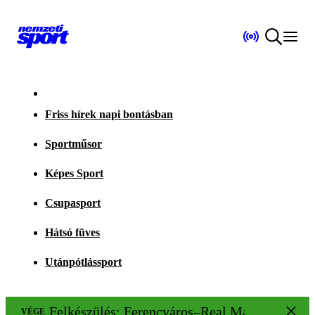
Friss hírek napi bontásban
Sportműsor
Képes Sport
Csupasport
Hátsó füves
Utánpótlássport
Felkészülés: Ferencváros–Real Madrid 1–2
VÉGE