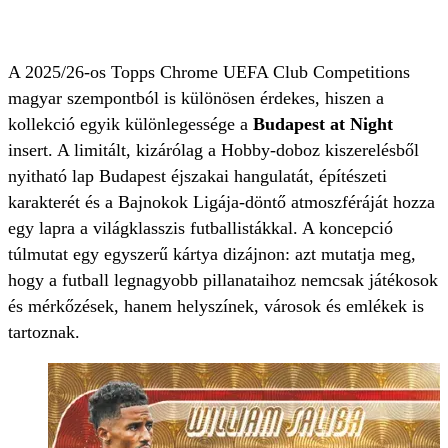
A 2025/26-os Topps Chrome UEFA Club Competitions
magyar szempontból is különösen érdekes, hiszen a
kollekció egyik különlegessége a
Budapest at Night
insert. A limitált, kizárólag a Hobby-doboz kiszerelésből
nyitható lap Budapest éjszakai hangulatát, építészeti
karakterét és a Bajnokok Ligája-döntő atmoszféráját hozza
egy lapra a világklasszis futballistákkal. A koncepció
túlmutat egy egyszerű kártya dizájnon: azt mutatja meg,
hogy a futball legnagyobb pillanataihoz nemcsak játékosok
és mérkőzések, hanem helyszínek, városok és emlékek is
tartoznak.