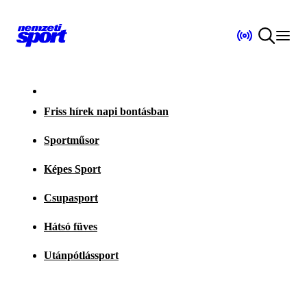
Friss hírek napi bontásban
Sportműsor
Képes Sport
Csupasport
Hátsó füves
Utánpótlássport