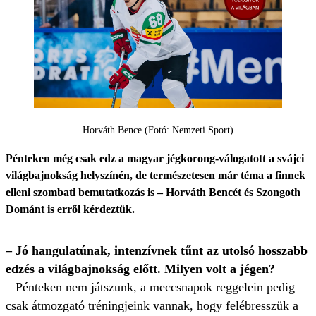
Horváth Bence (Fotó: Nemzeti Sport)
Pénteken még csak edz a magyar jégkorong-válogatott a svájci
világbajnokság helyszínén, de természetesen már téma a finnek
elleni szombati bemutatkozás is – Horváth Bencét és Szongoth
Dománt is erről kérdeztük.
– Jó hangulatúnak, intenzívnek tűnt az utolsó hosszabb
edzés a világbajnokság előtt. Milyen volt a jégen?
– Pénteken nem játszunk, a meccsnapok reggelein pedig
csak átmozgató tréningjeink vannak, hogy felébresszük a