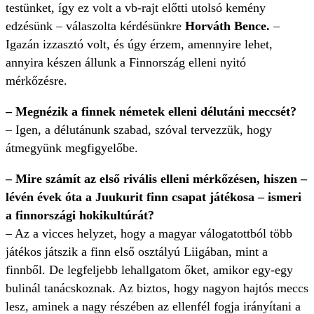
testünket, így ez volt a vb-rajt előtti utolsó kemény
edzésünk – válaszolta kérdésünkre
Horváth Bence.
–
Igazán izzasztó volt, és úgy érzem, amennyire lehet,
annyira készen állunk a Finnország elleni nyitó
mérkőzésre.
– Megnézik a finnek németek elleni délutáni meccsét?
– Igen, a délutánunk szabad, szóval tervezzük, hogy
átmegyünk megfigyelőbe.
– Mire számít az első rivális elleni mérkőzésen, hiszen –
lévén évek óta a Juukurit finn csapat játékosa – ismeri
a finnországi hokikultúrát?
– Az a vicces helyzet, hogy a magyar válogatottból több
játékos játszik a finn első osztályú Liigában, mint a
finnből. De legfeljebb lehallgatom őket, amikor egy-egy
bulinál tanácskoznak. Az biztos, hogy nagyon hajtós meccs
lesz, aminek a nagy részében az ellenfél fogja irányítani a