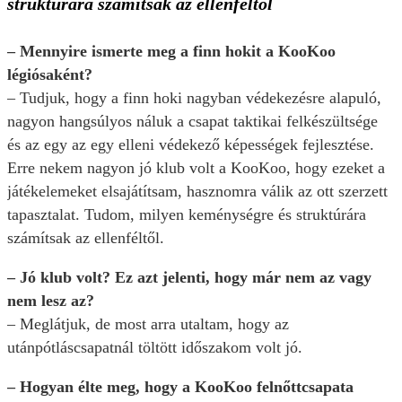
struktúrára számítsak az ellenféltől
– Mennyire ismerte meg a finn hokit a KooKoo
légiósaként?
– Tudjuk, hogy a finn hoki nagyban védekezésre alapuló,
nagyon hangsúlyos náluk a csapat taktikai felkészültsége
és az egy az egy elleni védekező képességek fejlesztése.
Erre nekem nagyon jó klub volt a KooKoo, hogy ezeket a
játékelemeket elsajátítsam, hasznomra válik az ott szerzett
tapasztalat. Tudom, milyen keménységre és struktúrára
számítsak az ellenféltől.
– Jó klub volt? Ez azt jelenti, hogy már nem az vagy
nem lesz az?
– Meglátjuk, de most arra utaltam, hogy az
utánpótláscsapatnál töltött időszakom volt jó.
– Hogyan élte meg, hogy a KooKoo felnőttcsapata