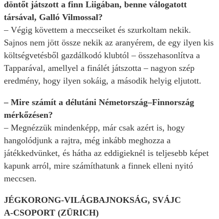
döntőt játszott a finn Liigában, benne válogatott
társával, Galló Vilmossal?
– Végig követtem a meccseiket és szurkoltam nekik.
Sajnos nem jött össze nekik az aranyérem, de egy ilyen kis
költségvetésből gazdálkodó klubtól – összehasonlítva a
Tapparával, amellyel a finálét játszotta – nagyon szép
eredmény, hogy ilyen sokáig, a második helyig eljutott.
– Mire számít a délutáni Németország–Finnország
mérkőzésen?
– Megnézzük mindenképp, már csak azért is, hogy
hangolódjunk a rajtra, még inkább meghozza a
játékkedvünket, és hátha az eddigieknél is teljesebb képet
kapunk arról, mire számíthatunk a finnek elleni nyitó
meccsen.
JÉGKORONG-VILÁGBAJNOKSÁG, SVÁJC
A-CSOPORT (ZÜRICH)