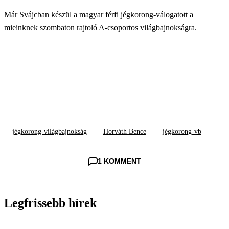
Már Svájcban készül a magyar férfi jégkorong-válogatott a
mieinknek szombaton rajtoló A-csoportos világbajnokságra.
jégkorong-világbajnokság
Horváth Bence
jégkorong-vb
1 KOMMENT
Legfrissebb hírek