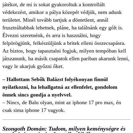
játékot, de mi is sokat gyakoroltuk a kontrollált
védekezést, amikor a pálya közepét védjük, nem adunk
területet. Minél tovább tartjuk a döntetlent, annál
frusztráltabbak lehetnek, pláne, ha találnánk egy gólt is.
Élvezni szeretnénk, és arra is használni, hogy
felpörögjünk, felkészüljünk a britek elleni összecsapásra.
Az biztos, hogy tapasztalni fogjuk, milyen tempóban kell
játszanunk, ha másik csapatok ellen pariban akarunk lenni,
vagy le akarjuk győzni őket.
– Hallottam Sebők Balázst folyékonyan finnül
nyilatkozni, ha lehallgatná az ellenfelet, gondolom
önnek sincs gondja a nyelvvel.
– Nincs, de Balu olyan, mint az iphone 17 pro max, én
csak sima iphone 17 vagyok.
Szongoth Domán: Tudom, milyen keménységre és