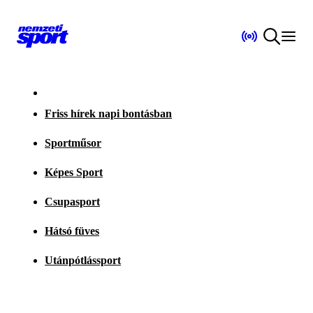
Friss hírek napi bontásban
Sportműsor
Képes Sport
Csupasport
Hátsó füves
Utánpótlássport