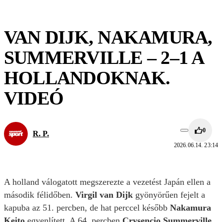
VAN DIJK, NAKAMURA,
SUMMERVILLE – 2–1 A
HOLLANDOKNAK.
VIDEÓ
0
R. P.
2026.06.14. 23:14
A holland válogatott megszerezte a vezetést Japán ellen a
második félidőben.
Virgil van Dijk
gyönyörűen fejelt a
kapuba az 51. percben, de hat perccel később
Nakamura
Keito
egyenlített. A 64. percben
Crysencio Summerville