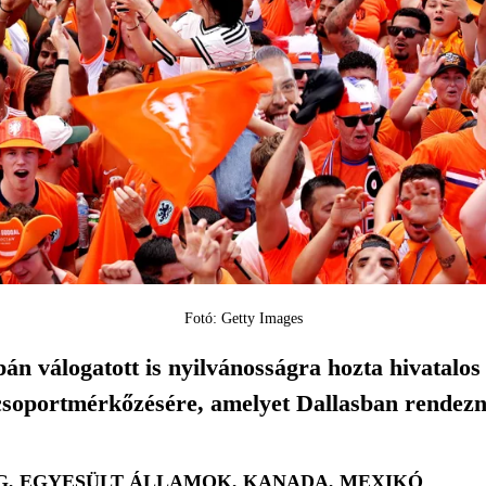
Fotó: Getty Images
pán válogatott is nyilvánosságra hozta hivatalo
csoportmérkőzésére, amelyet Dallasban rendez
, EGYESÜLT ÁLLAMOK, KANADA, MEXIKÓ