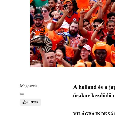
Megosztás
A holland és a ja
órakor kezdődő 
0
Tetszik
VILÁGBAJNOKSÁG