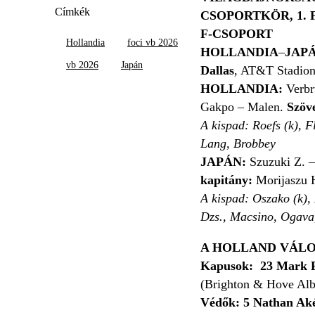
Címkék
CSOPORTKÖR, 1.
F-CSOPORT
Hollandia
foci vb 2026
HOLLANDIA
–
JAPÁN
vb 2026
Japán
Dallas
, AT&T Stadion
HOLLANDIA:
Verbr
Gakpo – Malen.
Szöve
A kispad: Roefs (k), F
Lang, Brobbey
JAPÁN:
Szuzuki Z. 
kapitány:
Morijaszu 
A kispad:
Oszako (k), 
Dzs., Macsino, Ogava
A HOLLAND VÁL
Kapusok:
23 Mark 
(Brighton & Hove Alb
Védők:
5 Nathan Ak