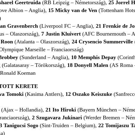
sharel Geertruida
(RB Leipzig – Németország),
25 Jorrel 
ve Albion – Anglia),
15 Micky van de
Ven
(Tottenham Hots
)
an Gravenberch
(Liverpool FC – Anglia),
21
Frenkie de J
us – Olaszország),
7 Justin Kluivert
(AFC Bournemouth – A
 Roon
(Atalanta – Olaszország),
24
Crysencio
Summerville
Olympique Marseille – Franciaország)
Brobbey
(Sunderland – Anglia),
10
Memphis Depay
(Corinth
g
(Galatasaray – Törökország),
18
Donyell Malen
(AS Roma –
Ronald Koeman
TOTT KERETE
ava Tomoki
(Kasima Antlers),
12
Oszako Keiszuke
(Sanfrecc
(Ajax – Hollandia),
21
Ito Hiroki
(Bayern München – Néme
ranciaország),
2
Szugavara Jukinari
(Werder Bremen – Ném
3
Tanigucsi Sogo
(Sint-Truiden – Belgium),
22
Tomijaszu T
a)