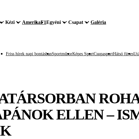
Kézi
Amerika
F1
Egyéni
Csapat
Galéria
Friss hírek napi bontásban
Sportműsor
Képes Sport
Csupasport
Hátsó füves
Utá
SATÁRSORBAN ROH
APÁNOK ELLEN – IS
OK