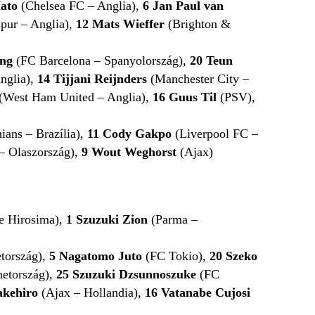
Hato
(Chelsea FC – Anglia),
6 Jan Paul van
pur – Anglia),
12 Mats Wieffer
(Brighton &
ong
(FC Barcelona – Spanyolország),
20
Teun
nglia),
14
Tijjani Reijnders
(Manchester City –
(West Ham United – Anglia),
16
Guus Til
(PSV),
ians – Brazília),
11
Cody Gakpo
(Liverpool FC –
 Olaszország),
9 Wout Weghorst
(Ajax)
e Hirosima),
1
Szuzuki ​Zion
(Parma –
tország),
5
Nagatomo Juto
(FC Tokio),
20
Szeko
etország),
25
Szuzuki Dzsunnoszuke
(FC
akehiro
(Ajax – Hollandia),
16
Vatanabe Cujosi