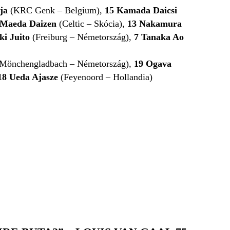
ja
(KRC Genk – Belgium),
15
Kamada Daicsi
Maeda Daizen
(Celtic – Skócia),
13
Nakamura
ki Juito
(Freiburg – Németország),
7
Tanaka Ao
 Mönchengladbach – Németország),
19
​Ogava
18
Ueda Ajasze
(Feyenoord – Hollandia)