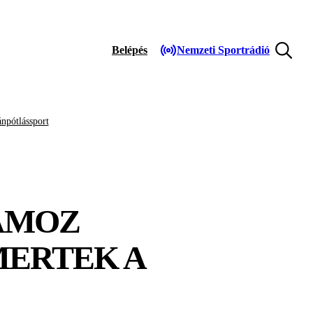
Belépés
Nemzeti Sportrádió
npótlássport
AMOZ
MERTEK A