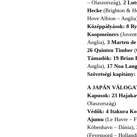
– Olaszország),
2 Lut
Hecke
(Brighton & Ho
Hove Albion – Anglia
Középpályások:
8
Ry
Koopmeiners
(Juvent
Anglia),
3 Marten de
26
Quinten Timber
(
Támadók:
19
Brian 
Anglia),
17 Noa Lan
Szövetségi kapitány:
A JAPÁN VÁLOGA
Kapusok: 23 Hajak
Olaszország)
Védők: 4 Itakura Ko
Ajumu
(Le Havre – F
Köbenhavn – Dánia),
(Feyenoord – Hollandi