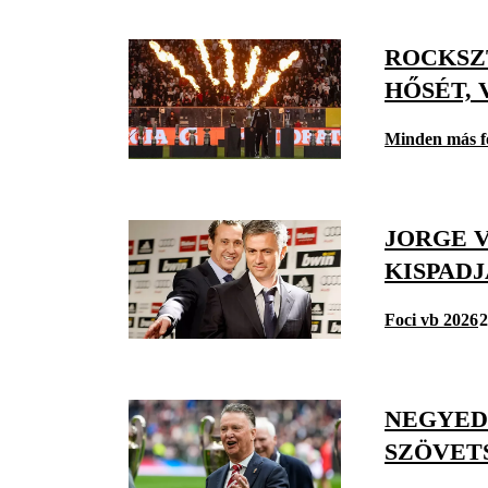
ROCKSZ
HŐSÉT, 
Minden más f
JORGE V
KISPAD
Foci vb 2026
2
NEGYED
SZÖVET