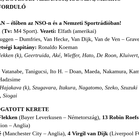
 FORDULÓ
 – élőben az NSO-n és a Nemzeti Sportrádióban!
 (
Tv:
M4 Sport).
Vezeti:
Elfath (amerikai)
uggen – Dumfries, Van Hecke, Van Dijk, Van de Ven – Graven
tségi kapitány:
Ronaldo Koeman
lekken (k), Geertruida, Aké, Wieffer, Hato, De Roon, Kluiver
– Vatanabe, Tanigucsi, Ito H. – Doan, Maeda, Nakamura, Ka
Hadzsime
Hajakava (k), Szugavara, Itakura, Nagatomo, Szeko, Szuzuki D
, Siogai
OGATOTT KERETE
Flekken
(Bayer Leverkusen – Németország),
13 Robin Roefs
ion – Anglia)
é
(Manchester City – Anglia),
4 Virgil van Dijk
(Liverpool F