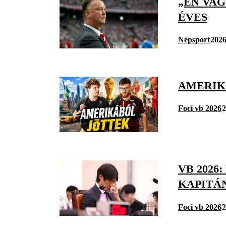
„ÉN VAG
ÉVES
Népsport
2026
AMERIKÁ
Foci vb 2026
2
VB 2026
KAPITÁ
Foci vb 2026
2