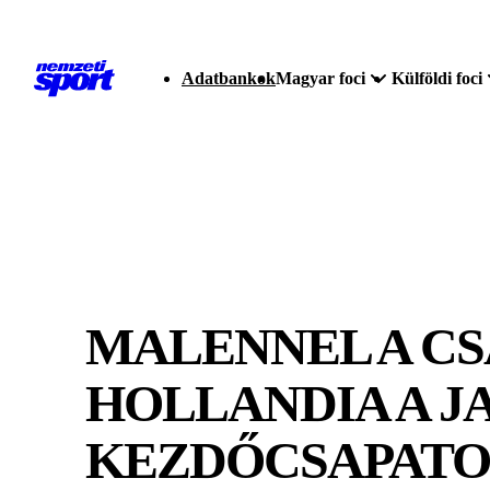
Adatbankok
Magyar foci
Külföldi foci
MALENNEL A C
HOLLANDIA A J
KEZDŐCSAPAT