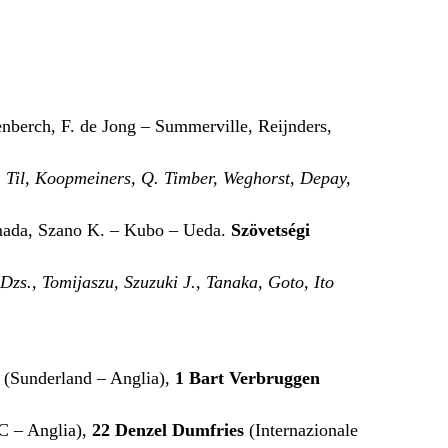
berch, F. de Jong – Summerville, Reijnders,
t, Til, Koopmeiners, Q. Timber, Weghorst, Depay,
mada, Szano K. – Kubo – Ueda.
Szövetségi
zs., Tomijaszu, Szuzuki J., Tanaka, Goto, Ito
(Sunderland – Anglia),
1
Bart Verbruggen
C – Anglia),
22
Denzel Dumfries
(Internazionale