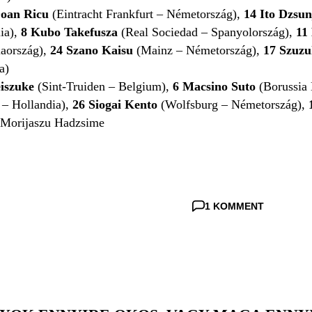
oan Ricu
(Eintracht Frankfurt – Németország),
​14 Ito Dzsun
ia),
8
Kubo Takefusza
(Real Sociedad – Spanyolország),
11
aország),
24
Szano Kaisu
(Mainz – Németország),
17 Szuzu
a)
iszuke
(Sint-Truiden – Belgium),
6
Macsino Suto
(Borussia
– Hollandia),
26
Siogai Kento
(Wolfsburg – Németország),
Morijaszu Hadzsime
1 KOMMENT