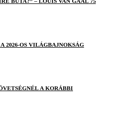
E BUTA?” – LOUIS VAN GAAL 75
A 2026-OS VILÁGBAJNOKSÁG
ZÖVETSÉGNÉL A KORÁBBI