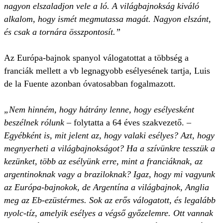
nagyon elszaladjon vele a ló. A világbajnokság kiváló
alkalom, hogy ismét megmutassa magát. Nagyon elszánt,
és csak a tornára összpontosít.”
Az Európa-bajnok spanyol válogatottat a többség a
franciák mellett a vb legnagyobb esélyesének tartja, Luis
de la Fuente azonban óvatosabban fogalmazott.
„Nem hinném, hogy hátrány lenne, hogy esélyesként
beszélnek rólunk
– folytatta a 64 éves szakvezető. –
Egyébként is, mit jelent az, hogy valaki esélyes? Azt, hogy
megnyerheti a világbajnokságot? Ha a szívünkre tesszük a
kezünket, több az esélyünk erre, mint a franciáknak, az
argentinoknak vagy a braziloknak? Igaz, hogy mi vagyunk
az Európa-bajnokok, de Argentína a világbajnok, Anglia
meg az Eb-ezüst­érmes. Sok az erős válogatott, és legalább
nyolc-tíz, amelyik esélyes a végső győzelemre. Ott vannak