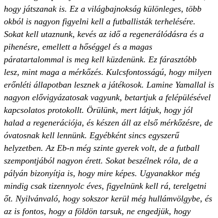
hogy játszanak is. Ez a világbajnokság különleges, több
okból is nagyon figyelni kell a futballisták terhelésére.
Sokat kell utaznunk, kevés az idő a regenerálódásra és a
pihenésre, emellett a hőséggel és a magas
páratartalommal is meg kell küzdenünk. Ez fárasztóbb
lesz, mint maga a mérkőzés. Kulcsfontosságú, hogy milyen
erőnléti állapotban lesznek a játékosok. Lamine Yamallal is
nagyon elővigyázatosak vagyunk, betartjuk a felépülésével
kapcsolatos protokollt. Örülünk, mert látjuk, hogy jól
halad a regenerációja, és készen áll az első mérkőzésre, de
óvatosnak kell lennünk. Egyébként sincs egyszerű
helyzetben. Az Eb-n még szinte gyerek volt, de a futball
szempontjából nagyon érett. Sokat beszélnek róla, de a
pályán bizonyítja is, hogy mire képes. Ugyanakkor még
mindig csak tizennyolc éves, figyelnünk kell rá, terelgetni
őt. Nyilvánvaló, hogy sokszor kerül még hullámvölgybe, és
az is fontos, hogy a földön tarsuk, ne engedjük, hogy