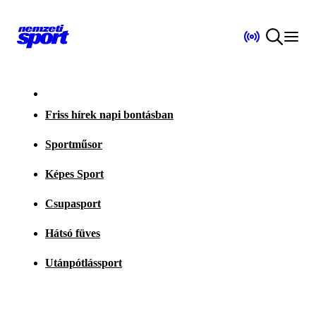
Friss hírek napi bontásban
Sportműsor
Képes Sport
Csupasport
Hátsó füves
Utánpótlássport