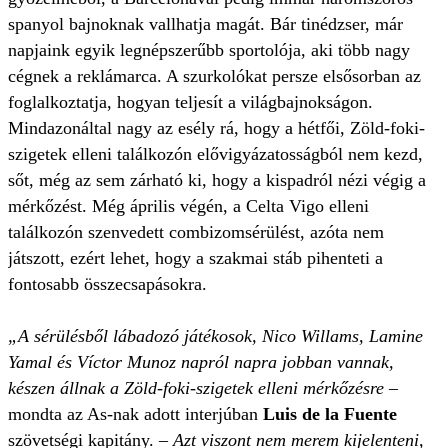
spanyol bajnoknak vallhatja magát. Bár tinédzser, már
napjaink egyik legnépszerűbb sportolója, aki több nagy
cégnek a reklámarca. A szurkolókat persze elsősorban az
foglalkoztatja, hogyan teljesít a világbajnokságon.
Mindazonáltal nagy az esély rá, hogy a hétfői, Zöld-foki-
szigetek elleni találkozón elővigyázatosságból nem kezd,
sőt, még az sem zárható ki, hogy a kispadról nézi végig a
mérkőzést. Még április végén, a Celta Vigo elleni
találkozón szenvedett comb­izomsérülést, azóta nem
játszott, ezért lehet, hogy a szakmai stáb pihenteti a
fontosabb összecsapásokra.
„A sérülésből lábadozó játékosok, Nico Willams, Lamine
Yamal és Víctor Munoz napról napra jobban vannak,
készen állnak a Zöld-foki-szigetek elleni mérkőzésre
–
mondta az As-nak adott interjúban
Luis de la Fuente
szövetségi kapitány. –
Azt viszont nem merem kijelenteni,