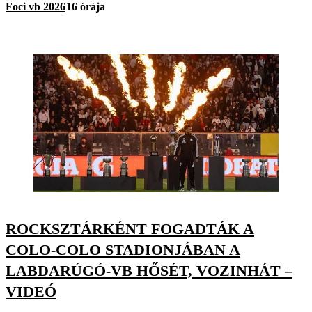
Foci vb 2026
16 órája
ROCKSZTÁRKÉNT FOGADTÁK A
COLO-COLO STADIONJÁBAN A
LABDARÚGÓ-VB HŐSÉT, VOZINHÁT –
VIDEÓ