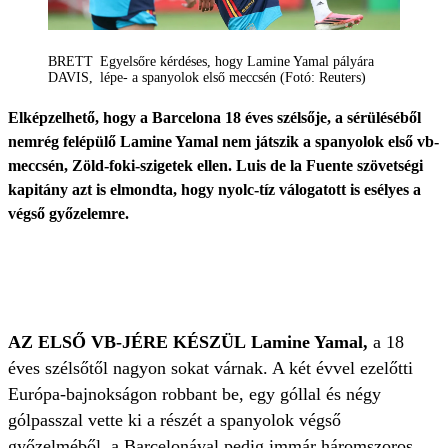
BRETT
Egyelsőre kérdéses, hogy Lamine Yamal pályára
DAVIS
lépe- a spanyolok első meccsén (Fotó: Reuters)
Elképzelhető, hogy a Barcelona 18 éves szélsője, a sérüléséből
nemrég felépülő Lamine Yamal nem játszik a spanyolok első vb-
meccsén, Zöld-foki-szigetek ellen. Luis de la Fuente szövetségi
kapitány azt is elmondta, hogy nyolc-tíz válogatott is esélyes a
végső győzelemre.
AZ ELSŐ VB-JÉRE KÉSZÜL
Lamine Yamal,
a 18
éves szélsőtől nagyon sokat várnak. A két évvel ezelőtti
Európa-bajnokságon robbant be, egy góllal és négy
gólpasszal vette ki a részét a spanyolok végső
győzelméből, a Barcelonával pedig immár háromszoros