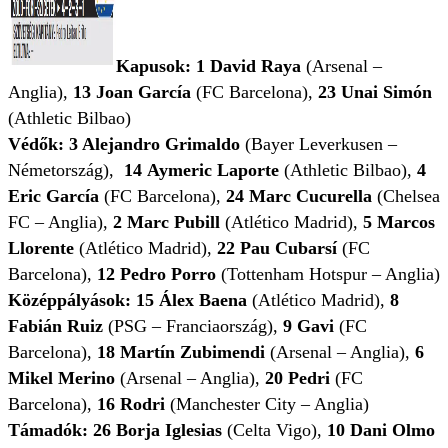
Kapusok: 1 David Raya
(Arsenal –
Anglia),
13
Joan García
(FC Barcelona),
23
Unai Simón
(Athletic Bilbao)
Védők: 3 Alejandro Grimaldo
(Bayer Leverkusen –
Németország),
14
Aymeric Laporte
(Athletic Bilbao),
4
Eric García
(FC Barcelona),
24
Marc Cucurella
(Chelsea
FC – Anglia),
2
Marc Pubill
(Atlético Madrid),
5 Marcos
Llorente
(Atlético Madrid),
22
Pau Cubarsí
(FC
Barcelona),
12
Pedro Porro
(Tottenham Hotspur – Anglia)
Középpályások: 15 Álex Baena
(Atlético Madrid),
8
Fabián Ruiz
(PSG – Franciaország),
9 Gavi
(FC
Barcelona),
18
Martín Zubimendi
(Arsenal – Anglia),
6
Mikel Merino
(Arsenal – Anglia),
20
Pedri
(FC
Barcelona),
16
Rodri
(Manchester City – Anglia)
Támadók: 26 Borja Iglesias
(Celta Vigo),
10
Dani Olmo