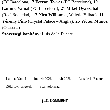
(FC Barcelona),
7
Ferran Torres
(FC Barcelona),
19
Lamine Yamal
(FC Barcelona),
21
Mikel Oyarzabal
(Real Sociedad),
17
Nico Williams
(Athletic Bilbao),
11
Yéremy Pino
(Crystal Palace – Anglia),
25 Víctor Munoz
(Osasuna)
Szövetségi kapitány:
Luis de la Fuente
Lamine Yamal
foci vb 2026
vb 2026
Luis de la Fuente
Zöld-foki-szigetek
Spanyolország
1 KOMMENT