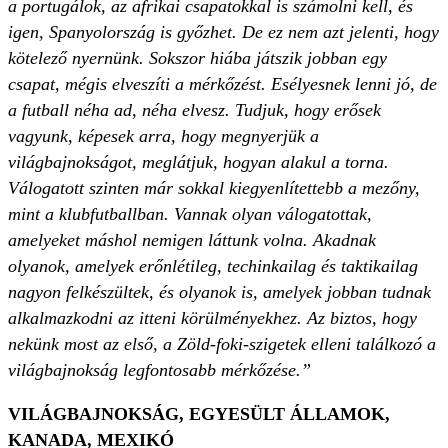
a portugálok, az afrikai csapatokkal is számolni kell, és
igen, Spanyolország is győzhet. De ez nem azt jelenti, hogy
kötelező nyernünk. Sokszor hiába játszik jobban egy
csapat, mégis elveszíti a mérkőzést. Esélyesnek lenni jó, de
a futball néha ad, néha elvesz. Tudjuk, hogy erősek
vagyunk, képesek arra, hogy megnyerjük a
világbajnokságot, meglátjuk, hogyan alakul a torna.
Válogatott szinten már sokkal kiegyenlítettebb a mezőny,
mint a klubfutballban. Vannak olyan válogatottak,
amelyeket máshol nemigen láttunk volna. Akadnak
olyanok, amelyek erőnlétileg, techinkailag és taktikailag
nagyon felkészültek, és olyanok is, amelyek jobban tudnak
alkalmazkodni az itteni körülményekhez. Az biztos, hogy
nekünk most az első, a Zöld-foki-szigetek elleni találkozó a
világbajnokság legfontosabb mérkőzése.”
VILÁGBAJNOKSÁG, EGYESÜLT ÁLLAMOK,
KANADA, MEXIKÓ