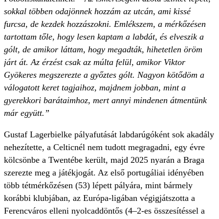
sokkal többen odajönnek hozzám az utcán, ami kissé
furcsa, de kezdek hozzászokni. Emlékszem, a mérkőzésen
tartottam tőle, hogy lesen kaptam a labdát, és elveszik a
gólt, de amikor láttam, hogy megadták, hihetetlen öröm
járt át. Az érzést csak az múlta felül, amikor Viktor
Gyökeres megszerezte a győztes gólt. Nagyon kötődöm a
válogatott keret tagjaihoz, majdnem jobban, mint a
gyerekkori barátaimhoz, mert annyi mindenen átmentünk
már együtt.”
Gustaf Lagerbielke pályafutását labdarúgóként sok akadály
nehezítette, a Celticnél nem tudott megragadni, egy évre
kölcsönbe a Twentébe került, majd 2025 nyarán a Braga
szerezte meg a játékjogát. Az első portugáliai idényében
több tétmérkőzésen (53) lépett pályára, mint bármely
korábbi klubjában, az Európa-ligában végigjátszotta a
Ferencváros elleni nyolcaddöntős (4–2-es összesítéssel a