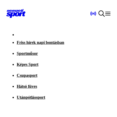
Friss hírek napi bontásban
Sportműsor
Képes Sport
Csupasport
Hátsó füves
Utánpótlássport