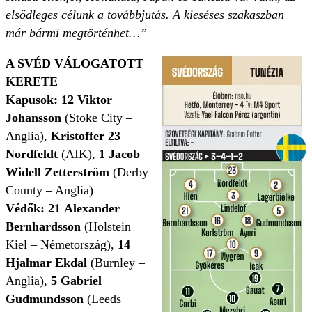
elsődleges célunk a továbbjutás. A kieséses szakaszban
már bármi megtörténhet…”
A SVÉD VÁLOGATOTT
KERETE
Kapusok:
12
Viktor
Johansson
(Stoke City –
Anglia),
Kristoffer 23
Nordfeldt
(AIK),
1 Jacob
Widell Zetterström
(Derby
County – Anglia)
Védők: 21
Alexander
Bernhardsson
(Holstein
Kiel – Németország),
14
Hjalmar Ekdal
(Burnley –
Anglia),
5
Gabriel
Gudmundsson
(Leeds