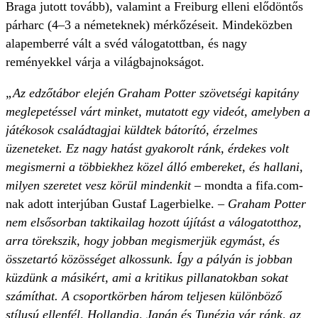
Braga jutott tovább), valamint a Freiburg elleni elődöntős
párharc (4–3 a németeknek) mérkőzéseit. Mindeközben
alapemberré vált a svéd válogatottban, és nagy
reményekkel várja a világbajnokságot.
„Az edzőtábor elején Graham Potter szövetségi kapitány
meglepetéssel várt minket, mutatott egy videót, amelyben a
játékosok családtagjai küldtek bátorító, érzelmes
üzeneteket. Ez nagy hatást gyakorolt ránk, érdekes volt
megismerni a többiekhez közel álló embereket, és hallani,
milyen szeretet vesz körül mindenkit
– mondta a fifa.com-
nak adott interjúban Gustaf Lagerbielke. –
Graham Potter
nem elsősorban taktikailag hozott újítást a válogatotthoz,
arra törekszik, hogy jobban megismerjük egymást, és
összetartó közösséget alkossunk. Így a pályán is jobban
küzdünk a másikért, ami a kritikus pillanatokban sokat
számíthat. A csoportkörben három teljesen különböző
stílusú ellenfél, Hollandia, Japán és Tunézia vár ránk, az