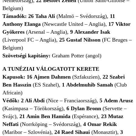
Németország),
22
Besfort Zeneli
(Union Saint-Gilloise –
Belgium)
Támadók:
26
Taha Ali
(Malmö – Svédország),
11
Anthony Elanga
(Newcastle United – Anglia),
17
Viktor
Gyökeres
(Arsenal – Anglia),
9
Alexander Isak
(Liverpool FC – Anglia),
25
Gustaf Nilsson
(FC Bruges –
Belgium)
Szövetségi kapitány:
Graham Potter (angol)
A TUNÉZIAI VÁLOGATOTT KERETE
Kapusok:
16
Ajmen Dahmen
(Szfakszien),
22
Szabri
Ben Hasszin
(ES Szahel),
1
Abdelmuhib Samah
(Club
Africain)
Védők:
2 Ali Abdi
(Nice – Franciaország),
5
Adem Arusz
(Kasimpasa – Törökország),
6 Dylan Bronn
(Servette –
Svájc),
21
Amin Ben Hamida
(Espérance),
23
Mutaz
Neffati
(Norrköping – Svédország),
4
Omar Rekik
(Maribor – Szlovénia),
24
Raed Sihaui
(Monasztir),
3