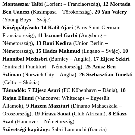
Montasszar Talbi
(Lorient – Franciaország),
12
Mortada
Ben Uanesz
(Kasimpasa – Törökország),
20 Yan Valery
(Young Boys – Svájc)
Középpályások:
14
Kalil Ajari
(Paris Saint-Germain –
Franciaország),
11
Iszmael Garbi
(Augsburg –
Németország),
13
Rani Kedira
(Union Berlin –
Németország),
15 Hadzs Mahmud
(Lugano – Svájc),
10
Hannibal Medzsbri
(Burnley – Anglia),
17
Eljesz Szkiri
(Eintracht Frankfurt – Németország),
25
Anisz Ben
Szliman
(Norwich City – Anglia),
26
Szebasztian Tunekti
(Celtic – Skócia)
Támadók:
7
Eljesz Asuri
(FC Köbenhavn – Dánia),
18
Rajan Ellumi
(Vancouver Whitecaps – Egyesült
Államok),
9 Hazem Maszturi
(Dinamo Mahacskala –
Oroszország),
19
Firasz Sauat
(Club Africain),
8
Eliasz
Szad
(Hannover – Németország)
Szövetségi kapitány:
Sabri Lamouchi (francia)