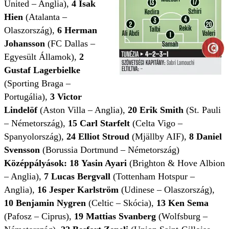
United – Anglia),
4
Isak
Hien
(Atalanta –
Olaszország),
6 Herman
Johansson
(FC Dallas –
Egyesült Államok),
2
Gustaf Lagerbielke
(Sporting Braga –
Portugália),
3
Victor
Lindelöf
(Aston Villa – Anglia),
20
Erik Smith
(St. Pauli
– Németország),
15
Carl Starfelt
(Celta Vigo –
Spanyolország),
24
Elliot Stroud
(Mjällby AIF),
8
Daniel
Svensson
(Borussia Dortmund – Németország)
Középpályások:
18
Yasin Ayari
(Brighton & Hove Albion
– Anglia),
7
Lucas Bergvall
(Tottenham Hotspur –
Anglia),
16
Jesper Karlström
(Udinese – Olaszország),
10
Benjamin Nygren
(Celtic – Skócia),
13
Ken Sema
(Pafosz – Ciprus),
19
Mattias Svanberg
(Wolfsburg –