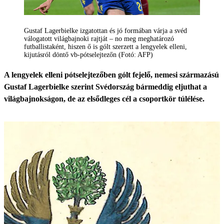
Gustaf Lagerbielke izgatottan és jó formában várja a svéd
válogatott világbajnoki rajtját – no meg meghatározó
futballistaként, hiszen ő is gólt szerzett a lengyelek elleni,
kijutásról döntő vb-pótselejtezőn (Fotó: AFP)
A lengyelek elleni pótselejtezőben gólt fejelő, nemesi származású
Gustaf Lagerbielke szerint Svédország bármeddig eljuthat a
világbajnokságon, de az elsődleges cél a csoportkör túlélése.