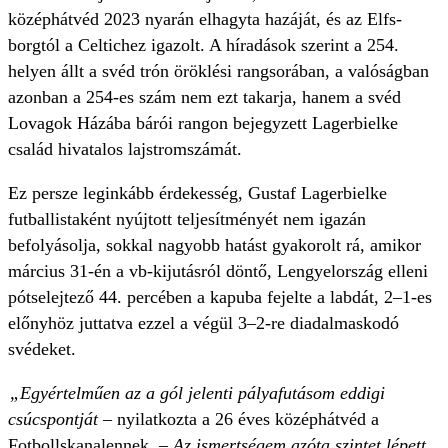
középhátvéd 2023 nyarán elhagyta hazáját, és az Elfs­
borgtól a Celtichez igazolt. A híradások szerint a 254.
helyen állt a svéd trón öröklési rangsorában, a valóságban
azonban a 254-es szám nem ezt takarja, hanem a svéd
Lovagok Házába bárói rangon bejegyzett Lagerbielke
család hivatalos lajstromszámát.
Ez persze leginkább érdekesség, Gustaf Lagerbielke
futballistaként nyújtott teljesítményét nem igazán
befolyásolja, sokkal nagyobb hatást gyakorolt rá, amikor
március 31-én a vb-kijutásról döntő, Lengyelország elleni
pótselejtező 44. percében a kapuba fejelte a labdát, 2–1-es
előnyhöz juttatva ezzel a végül 3–2-re diadalmaskodó
svédeket.
„Egyértelműen az a gól jelenti pályafutásom eddigi
csúcspontját
– nyilatkozta a 26 éves középhátvéd a
Fotbollskanalennek. –
Az ismertségem azóta szintet lépett,