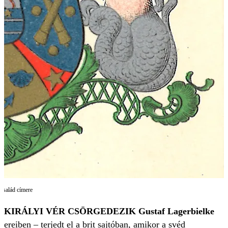
 család címere
KIRÁLYI VÉR CSÖRGEDEZIK Gustaf Lagerbielke
ereiben – terjedt el a brit sajtóban, amikor a svéd