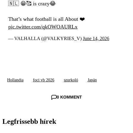
🇳🇱 😁🥰 is crazy😂
That’s what football is all About ❤️
pic.twitter.com/qkOWOAURLx
— VALHALLA (@VALKYRIES_V)
June 14, 2026
Hollandia
foci vb 2026
szurkoló
Japán
0 KOMMENT
Legfrissebb hírek