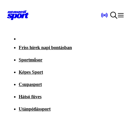
Friss hírek napi bontásban
Sportműsor
Képes Sport
Csupasport
Hátsó füves
Utánpótlássport