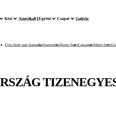
Kézi
Amerika
F1
Egyéni
Csapat
Galéria
Friss hírek napi bontásban
Sportműsor
Képes Sport
Csupasport
Hátsó füves
Utá
ZORSZÁG TIZENEGY