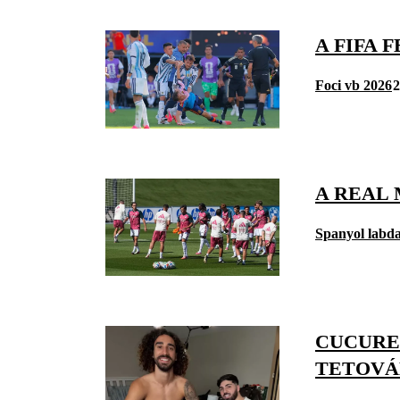
A FIFA 
Foci vb 2026
2
A REAL
Spanyol labd
CUCUREL
TETOVÁ