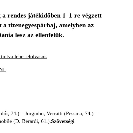
a rendes játékidőben 1–1-re végzett
tt a tizenegyespárbaj, amelyben az
ánia lesz az ellenfelük.
tintva lehet elolvasni.
I.
i, 74.) – Jorginho, Verratti (Pessina, 74.) –
mobile (D. Berardi, 61.).
Szövetségi