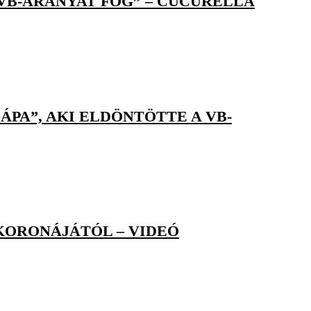
 VB-ARANYAT FOG” – CUCURELLA
PA”, AKI ELDÖNTÖTTE A VB-
KORONÁJÁTÓL – VIDEÓ