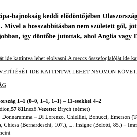
pa-bajnokság keddi elődöntőjében Olaszország 
 Mivel a hosszabbításban nem született gól, jö
jobban, így döntőbe jutottak, ahol Anglia vagy D
t ide kattintva lehet elolvasni.
A meccs összefoglalóját ide kat
VETÍTÉSÉT IDE KATTINTVA LEHET NYOMON KÖVETN
ÁG
rszág 1–1 (0–0, 1–1, 1–1) – 11-esekkel 4
–
2
dion,
57 811
néző.
Vezette
: Brych (német)
. Donnarumma – Di Lorenzo, Chiellini, Bonucci, Emerson (Toló
.), Chiesa (Bernardeschi, 107.), L. Insigne (Belotti, 85.) – Im
ncini