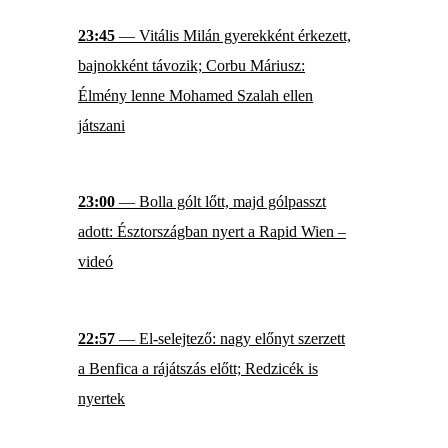
23:45
— Vitális Milán gyerekként érkezett,
bajnokként távozik; Corbu Máriusz:
Élmény lenne Mohamed Szalah ellen
játszani
23:00
— Bolla gólt lőtt, majd gólpasszt
adott: Észtországban nyert a Rapid Wien –
videó
22:57
— El-selejtező: nagy előnyt szerzett
a Benfica a rájátszás előtt; Redzicék is
nyertek