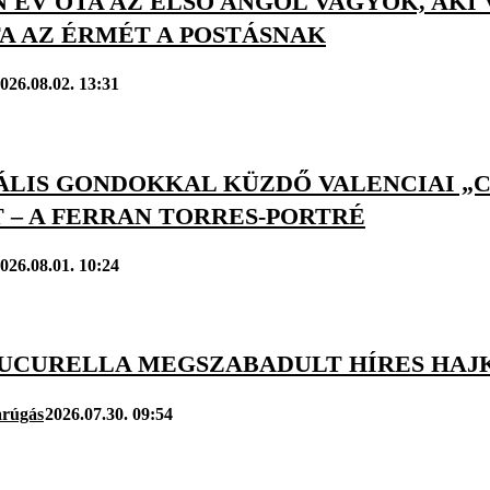
 ÉV ÓTA AZ ELSŐ ANGOL VAGYOK, AKI
A AZ ÉRMÉT A POSTÁSNAK
026.08.02. 13:31
LIS GONDOKKAL KÜZDŐ VALENCIAI „CÁ
 – A FERRAN TORRES-PORTRÉ
026.08.01. 10:24
UCURELLA MEGSZABADULT HÍRES HAJ
arúgás
2026.07.30. 09:54