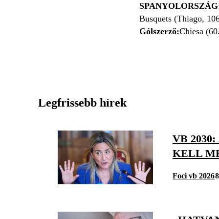
SPANYOLORSZÁG
Busquets (Thiago, 106
Gólszerző:
Chiesa (60.
Legfrissebb hírek
VB 2030
KELL M
Foci vb 2026
8