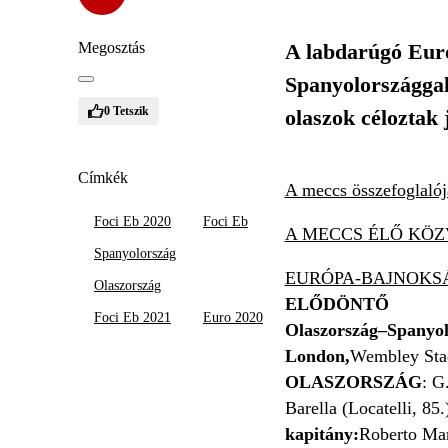
Megosztás
A labdarúgó Euró
Spanyolországgal.
0
Tetszik
olaszok céloztak 
Címkék
A meccs összefoglalójá
Foci Eb 2020
Foci Eb
A MECCS ÉLŐ KÖZ
Spanyolország
EURÓPA-BAJNOKS
Olaszország
ELŐDÖNTŐ
Foci Eb 2021
Euro 2020
Olaszország–Spanyolo
London,
Wembley Sta
OLASZORSZÁG
: G
Barella (Locatelli, 85
kapitány:
Roberto Ma