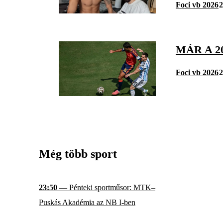
Foci vb 2026
2
MÁR A 2
Foci vb 2026
2
Még több sport
23:50
— Pénteki sportműsor: MTK–
Puskás Akadémia az NB I-ben