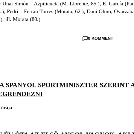
: Unai Simón – Azpilicueta (M. Llorente, 85.), E. García (Pau
.), Pedri – Ferran Torres (Morata, 62.), Dani Olmo, Oyarzabal
), ill. Morata (80.)
0 KOMMENT
: A SPANYOL SPORTMINISZTER SZERIN
EGRENDEZNI
 órája