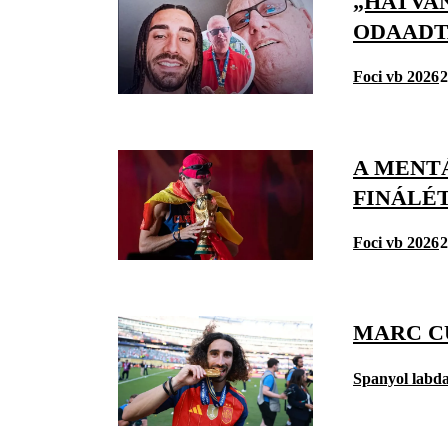
„HATVAN
ODAADT
Foci vb 2026
2
A MENTÁ
FINÁLÉT
Foci vb 2026
2
MARC C
Spanyol labd