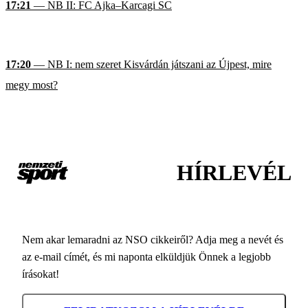
17:21
— NB II: FC Ajka–Karcagi SC
17:20
— NB I: nem szeret Kisvárdán játszani az Újpest, mire
megy most?
HÍRLEVÉL
Nem akar lemaradni az NSO cikkeiről? Adja meg a nevét és
az e-mail címét, és mi naponta elküldjük Önnek a legjobb
írásokat!