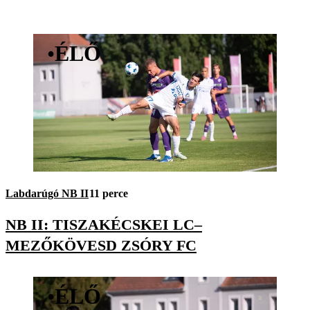
•
ÉLŐ
Labdarúgó NB II
11 perce
NB II: TISZAKÉCSKEI LC–
MEZŐKÖVESD ZSÓRY FC
•
ÉLŐ