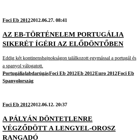
Foci Eb 2012
2012.06.27. 08:41
AZ EB-TÖRTÉNELEM PORTUGÁLIA
SIKERÉT ÍGÉRI AZ ELŐDÖNTŐBEN
Eddig két kontinensbajnokságon találkozott egymással a portugál és
a spanyol válogatott.
Portugália
labdarúgás
Foci Eb 2012
Eb 2012
Euro 2012
Foci Eb
Spanyolország
Foci Eb 2012
2012.06.12. 20:37
A PÁLYÁN DÖNTETLENRE
VÉGZŐDÖTT A LENGYEL-OROSZ
RANGADÓ