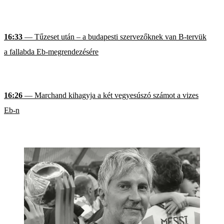
16:33
— Tűzeset után – a budapesti szervezőknek van B-tervük
a fallabda Eb-megrendezésére
16:26
— Marchand kihagyja a két vegyesúszó számot a vizes
Eb-n