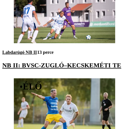
Labdarúgó NB II
13 perce
NB II: BVSC-ZUGLÓ–KECSKEMÉTI TE
•
ÉLŐ