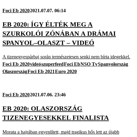
Foci Eb 2020
2021.07.07. 06:14
EB 2020: ÍGY ÉLTÉK MEG A
SZURKOLÓI ZÓNÁBAN A DRÁMAI
SPANYOL–OLASZT – VIDEÓ
A tizenegyespárbaj során természetesen senki nem bírta idegekkel.
Foci Eb 2020
videó
szuperfeed
Foci Eb
NSO Tv
Spanyolország
Olaszország
Foci Eb 2021
Euro 2020
Foci Eb 2020
2021.07.06. 23:46
EB 2020: OLASZORSZÁG
TIZENEGYESEKKEL FINALISTA
Morata a hajrában egyenlített, majd tragikus hős lett az újabb