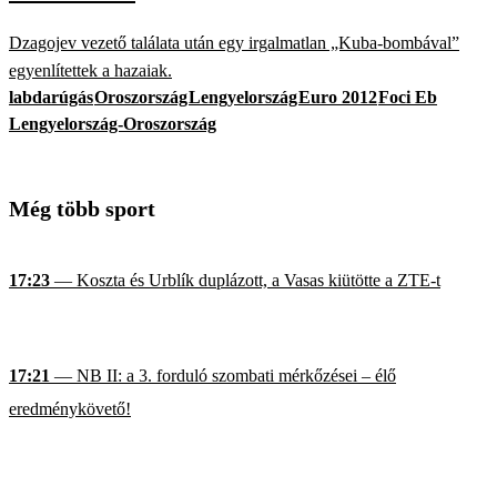
Dzagojev vezető találata után egy irgalmatlan „Kuba-bombával”
egyenlítettek a hazaiak.
labdarúgás
Oroszország
Lengyelország
Euro 2012
Foci Eb
Lengyelország-Oroszország
Még több sport
17:23
— Koszta és Urblík duplázott, a Vasas kiütötte a ZTE-t
17:21
— NB II: a 3. forduló szombati mérkőzései – élő
eredménykövető!