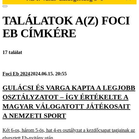
TALÁLATOK A(Z)
FOCI
EB
CÍMKÉRE
17 találat
Foci Eb 2024
2024.06.15. 20:55
GULÁCSI ÉS VARGA KAPTA A LEGJOBB
OSZTÁLYZATOT – ÍGY ÉRTÉKELTE A
MAGYAR VÁLOGATOTT JÁTÉKOSAIT
A NEMZETI SPORT
Két 6-os, három 5-ös, hat 4-es osztályzat a kezdőcsapat tagjainak az
elvesztett Eb-nyitány után.