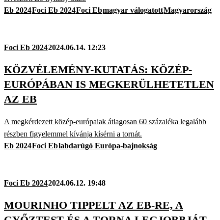
Eb 2024
Foci Eb 2024
Foci Eb
magyar válogatott
Magyarország
Foci Eb 2024
2024.06.14. 12:23
KÖZVÉLEMÉNY-KUTATÁS: KÖZÉP-
EURÓPÁBAN IS MEGKERÜLHETETLEN
AZ EB
A megkérdezett közép-európaiak átlagosan 60 százaléka legalább
részben figyelemmel kívánja kísérni a tornát.
Eb 2024
Foci Eb
labdarúgó Európa-bajnokság
Foci Eb 2024
2024.06.12. 19:48
MOURINHO TIPPELT AZ EB-RE, A
GYŐZTEST ÉS A TORNA LEGJOBBJÁT