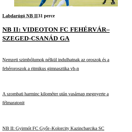
Labdarúgó NB II
31 perce
NB II: VIDEOTON FC FEHÉRVÁR–
SZEGED-CSANÁD GA
Nemzeti szimbólumok nélkül indulhatnak az oroszok és a
fehéroroszok a ritmikus gimnasztika vb-n
A szombati harminc kilométer után vasárnap megnyerte a
félmaratonit
NB II: Gyirmót FC Győr–Kolorcity Kazincbarcika SC