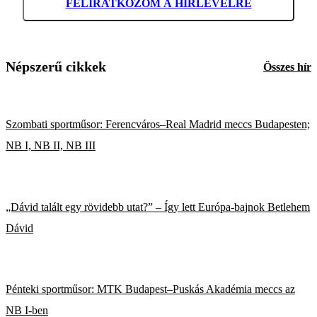
FELIRATKOZOM A HÍRLEVÉLRE
Népszerű cikkek
Összes hír
Szombati sportműsor: Ferencváros–Real Madrid meccs Budapesten;
NB I, NB II, NB III
„Dávid talált egy rövidebb utat?” – Így lett Európa-bajnok Betlehem
Dávid
Pénteki sportműsor: MTK Budapest–Puskás Akadémia meccs az
NB I-ben