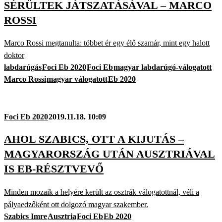
SÉRÜLTEK JÁTSZATÁSÁVAL – MARCO
ROSSI
Marco Rossi megtanulta: többet ér egy élő szamár, mint egy halott
doktor
labdarúgás
Foci Eb 2020
Foci Eb
magyar labdarúgó-válogatott
Marco Rossi
magyar válogatott
Eb 2020
Foci Eb 2020
2019.11.18. 10:09
AHOL SZABICS, OTT A KIJUTÁS –
MAGYARORSZÁG UTÁN AUSZTRIÁVAL
IS EB-RÉSZTVEVŐ
Minden mozaik a helyére került az osztrák válogatottnál, véli a
pályaedzőként ott dolgozó magyar szakember.
Szabics Imre
Ausztria
Foci Eb
Eb 2020