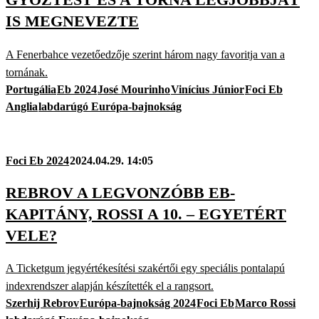
IS MEGNEVEZTE
A Fenerbahce vezetőedzője szerint három nagy favoritja van a
tornának.
Portugália
Eb 2024
José Mourinho
Vinícius Júnior
Foci Eb
Anglia
labdarúgó Európa-bajnokság
Foci Eb 2024
2024.04.29. 14:05
REBROV A LEGVONZÓBB EB-
KAPITÁNY, ROSSI A 10. – EGYETÉRT
VELE?
A Ticketgum jegyértékesítési szakértői egy speciális pontalapú
indexrendszer alapján készítették el a rangsort.
Szerhij Rebrov
Európa-bajnokság 2024
Foci Eb
Marco Rossi