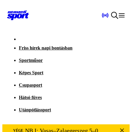
Friss hírek napi bontásban
Sportműsor
Képes Sport
Csupasport
Hátsó füves
Utánpótlássport
NB I: Vasas–Zalaegerszeg 5–0
VÉGE