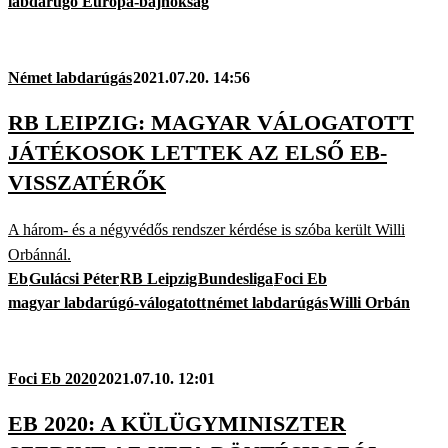
labdarúgó Európa-bajnokság
Német labdarúgás
2021.07.20. 14:56
RB LEIPZIG: MAGYAR VÁLOGATOTT
JÁTÉKOSOK LETTEK AZ ELSŐ EB-
VISSZATÉRŐK
A három- és a négyvédős rendszer kérdése is szóba került Willi
Orbánnál.
Eb
Gulácsi Péter
RB Leipzig
Bundesliga
Foci Eb
magyar labdarúgó-válogatott
német labdarúgás
Willi Orbán
Foci Eb 2020
2021.07.10. 12:01
EB 2020: A KÜLÜGYMINISZTER