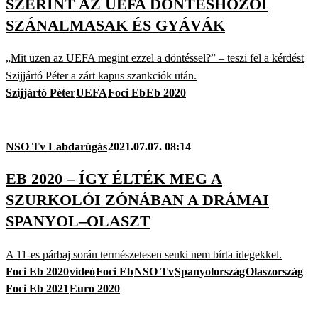
SZERINT AZ UEFA DÖNTÉSHOZÓI
SZÁNALMASAK ÉS GYÁVÁK
„Mit üzen az UEFA megint ezzel a döntéssel?” – teszi fel a kérdést
Szijjártó Péter a zárt kapus szankciók után.
Szijjártó Péter
UEFA
Foci Eb
Eb 2020
NSO Tv Labdarúgás
2021.07.07. 08:14
EB 2020 – ÍGY ÉLTÉK MEG A
SZURKOLÓI ZÓNÁBAN A DRÁMAI
SPANYOL–OLASZT
A 11-es párbaj során természetesen senki nem bírta idegekkel.
Foci Eb 2020
videó
Foci Eb
NSO Tv
Spanyolország
Olaszország
Foci Eb 2021
Euro 2020