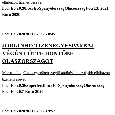
elhibázott tizenegyesével.
Foci Eb 2020
Foci Eb
Spanyolország
Olaszország
Foci Eb 2021
Euro 2020
Foci Eb 2020
2021.07.06. 20:45
JORGINHO TIZENEGYESPÁRBAJ
VÉGÉN LŐTTE DÖNTŐBE
OLASZORSZÁGOT
Morata a hajrában egyenlített, végül antihős lett az újabb elhibázott
tizenegyesével.
Foci Eb 2020
szuperfeed
Foci Eb
Spanyolország
Olaszország
Foci Eb 2021
Euro 2020
Foci Eb 2020
2021.07.06. 19:57