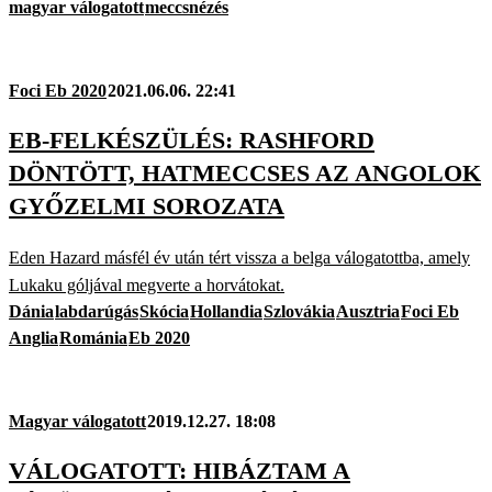
magyar válogatott
meccsnézés
Foci Eb 2020
2021.06.06. 22:41
EB-FELKÉSZÜLÉS: RASHFORD
DÖNTÖTT, HATMECCSES AZ ANGOLOK
GYŐZELMI SOROZATA
Eden Hazard másfél év után tért vissza a belga válogatottba, amely
Lukaku góljával megverte a horvátokat.
Dánia
labdarúgás
Skócia
Hollandia
Szlovákia
Ausztria
Foci Eb
Anglia
Románia
Eb 2020
Magyar válogatott
2019.12.27. 18:08
VÁLOGATOTT: HIBÁZTAM A