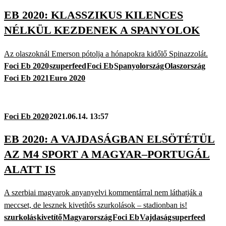
EB 2020: KLASSZIKUS KILENCES
NÉLKÜL KEZDENEK A SPANYOLOK
Az olaszoknál Emerson pótolja a hónapokra kidőlő Spinazzolát.
Foci Eb 2020
szuperfeed
Foci Eb
Spanyolország
Olaszország
Foci Eb 2021
Euro 2020
Foci Eb 2020
2021.06.14. 13:57
EB 2020: A VAJDASÁGBAN ELSÖTÉTÜL
AZ M4 SPORT A MAGYAR–PORTUGÁL
ALATT IS
A szerbiai magyarok anyanyelvi kommentárral nem láthatják a
meccset, de lesznek kivetítős szurkolások – stadionban is!
szurkolás
kivetítő
Magyarország
Foci Eb
Vajdaság
superfeed