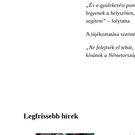
„És a gyülekezési pont
legyenek a helyszínen,
segíteni”
– folytatta.
A tájékoztatása szerin
„Ne felejtsék el tehát
kívánok a Németorszá
Legfrissebb hírek