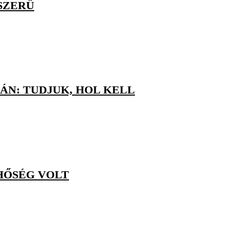
SZERŰ
N: TUDJUK, HOL KELL
HŐSÉG VOLT