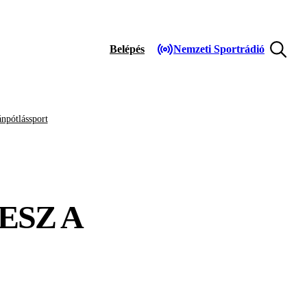
Belépés
Nemzeti Sportrádió
npótlássport
ESZ A