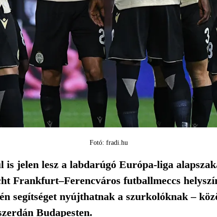
Fotó: fradi.hu
 is jelen lesz a labdarúgó Európa-liga alapsza
cht Frankfurt–Ferencváros futballmeccs helysz
én segítséget nyújthatnak a szurkolóknak – közö
szerdán Budapesten.