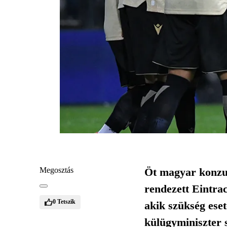
Megosztás
Öt magyar konzul
rendezett Eintra
0
Tetszik
akik szükség eset
külügyminiszter 