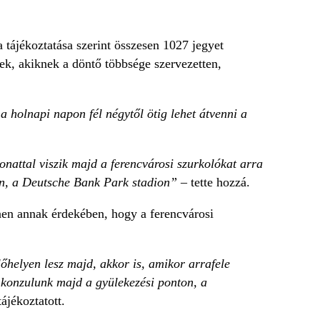
 tájékoztatása szerint összesen 1027 jegyet
ek, akiknek a döntő többsége szervezetten,
a holnapi napon fél négytől ötig lehet átvenni a
nattal viszik majd a ferencvárosi szurkolókat arra
ion, a Deutsche Bank Park stadion”
– tette hozzá.
ínen annak érdekében, hogy a ferencvárosi
őhelyen lesz majd, akkor is, amikor arrafele
t konzulunk majd a gyülekezési ponton, a
tájékoztatott.