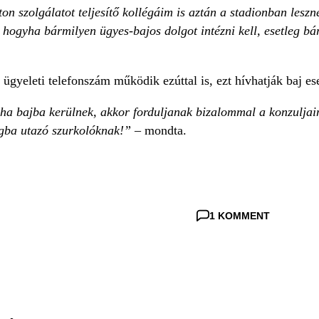
on szolgálatot teljesítő kollégáim is aztán a stadionban lesz
 hogyha bármilyen ügyes-bajos dolgot intézni kell, esetleg bá
t ügyeleti telefonszám működik ezúttal is, ezt hívhatják baj es
, ha bajba kerülnek, akkor forduljanak bizalommal a konzuljai
gba utazó szurkolóknak!”
– mondta.
1 KOMMENT