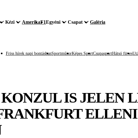
Kézi
Amerika
F1
Egyéni
Csapat
Galéria
Friss hírek napi bontásban
Sportműsor
Képes Sport
Csupasport
Hátsó füves
Utá
KONZUL IS JELEN L
FRANKFURT ELLENI
N