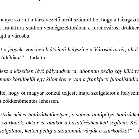
nye szerint a tárcavezető arról számolt be, hogy a házigazda
 frankfurti stadion vendégszektorában a ferencvárosi drukker
ajd a városba.
 a jegyek, voucherek átvételi helyszíne a Városháza tér, ahol 
 bilétákat”
– tudatta.
lesz a közelben lévő pályaudvarra, ahonnan pedig egy különvo
nnan körülbelül egy kilométerre van a frankfurti futballstad
te, hogy öt magyar konzul teljesít majd szolgálatot a helysz
a zökkenőmentes lehessen.
ztrák-német határátkelőhelyen, a subeni autópálya-határátkel
 szurkolók, akkor is, amikor a hazatérésben kell segíteni. Ké
szolgálatot, ketten pedig a stadionnál várják a szurkolókat”
– 