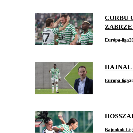
CORBU 
ZABRZE
Európa-liga
2
HAJNAL
Európa-liga
2
HOSSZAB
Bajnokok Lig