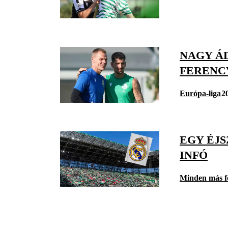
NAGY Á
FERENC
Európa-liga
2
EGY ÉJS
INFÓ
Minden más f