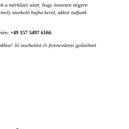
nek a mérkőzés alatt, hogy összesen négyen
rmely szurkoló bajba kerül, akkor tudjunk
etén:
+49 157 5497 6166
.
nkhoz! Jó szurkolást és ferencvárosi győzelmet