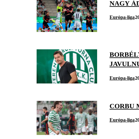
NAGY Á
Európa-liga
2
BORBÉL
JAVULN
Európa-liga
2
CORBU 
Európa-liga
2