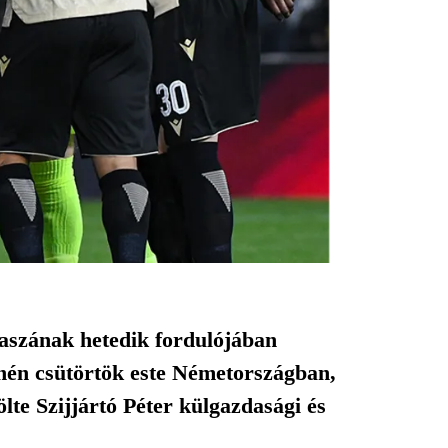
kaszának hetedik fordulójában
ínén csütörtök este Németországban,
lte Szijjártó Péter külgazdasági és