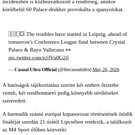
incidensben is közbeavatkozott a rendőrség, amikor
körülbelül 60 Palace-drukker provokálta a spanyolokat.
🇩🇪💥 The troubles have started in Leipzig, ahead of
tomorrow's Conference League final between Crystal
Palace & Rayo Vallecano 👀
pic.twitter.com/n1fVu0G2jl
— 𝐂𝐚𝐬𝐮𝐚𝐥 𝐔𝐥𝐭𝐫𝐚 𝐎𝐟𝐟𝐢𝐜𝐢𝐚𝐥 (@thecasualultra)
May 26, 2026
A hatóságok tájékoztatása szerint két embert őrizetbe
vettek, két rendfenntartó pedig könnyebb sérüléseket
szenvedett.
A harmadik számú európai kupasorozat történetének ötödik
fináléját szerdán 21 órától Lipcsében rendezik, a találkozót
az M4 Sport élőben közvetíti.