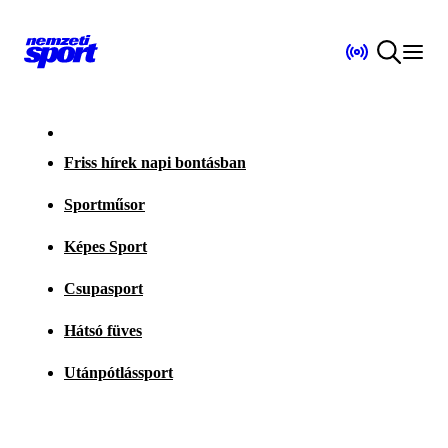
Friss hírek napi bontásban
Sportműsor
Képes Sport
Csupasport
Hátsó füves
Utánpótlássport