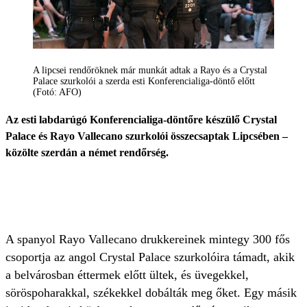
A lipcsei rendőröknek már munkát adtak a Rayo és a Crystal
Palace szurkolói a szerda esti Konferencialiga-döntő előtt
(Fotó: AFO)
Az esti labdarúgó Konferencialiga-döntőre készülő Crystal
Palace és Rayo Vallecano szurkolói összecsaptak Lipcsében –
közölte szerdán a német rendőrség.
A spanyol Rayo Vallecano drukkereinek mintegy 300 fős
csoportja az angol Crystal Palace szurkolóira támadt, akik
a belvárosban éttermek előtt ültek, és üvegekkel,
söröspoharakkal, székekkel dobálták meg őket. Egy másik