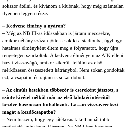
sokszor átélni, és kívánom a klubnak, hogy még számtalan
ilyenben legyen része.
– Kedvenc élmény a nyáron?
– Még az NB III-as időszakban is jártam meccsekre,
amikor néhány százan jöttek csak ki a stadionba, úgyhogy
hatalmas élményként éltem meg a folyamatot, hogy újra
rengetegen szurkoltak. A kedvenc élményem az AIK elleni
hazai visszavágó, amikor sikerült felállni az első
mérkőzésen összeszedett hátrányból. Nem sokan gondolták
ezt, a csapaton és rajtam is sokat dobott.
– Az elmúlt hetekben többször is csereként játszott, s
szinte kivétel nélkül már az első labdaérintéseitől
kezdve hasznosan futballozott. Lassan visszaverekszi
magát a kezdőcsapatba?
– Nem hiszem, hogy egy játékosnak kell annál több
motiváció, mint hogy játsszon. Az NB I-ben kezdtem,