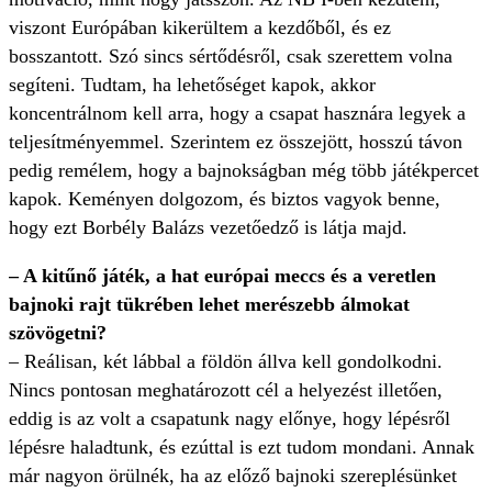
viszont Európában kikerültem a kezdőből, és ez
bosszantott. Szó sincs sértődésről, csak szerettem volna
segíteni. Tudtam, ha lehetőséget kapok, akkor
koncentrálnom kell arra, hogy a csapat hasznára legyek a
teljesítményemmel. Szerintem ez összejött, hosszú távon
pedig remélem, hogy a bajnokságban még több játékpercet
kapok. Keményen dolgozom, és biztos vagyok benne,
hogy ezt Borbély Balázs vezetőedző is látja majd.
– A kitűnő játék, a hat európai meccs és a veretlen
bajnoki rajt tükrében lehet merészebb álmokat
szövögetni?
– Reálisan, két lábbal a földön állva kell gondolkodni.
Nincs pontosan meghatározott cél a helyezést illetően,
eddig is az volt a csapatunk nagy előnye, hogy lépésről
lépésre haladtunk, és ezúttal is ezt tudom mondani. Annak
már nagyon örülnék, ha az előző bajnoki szereplésünket