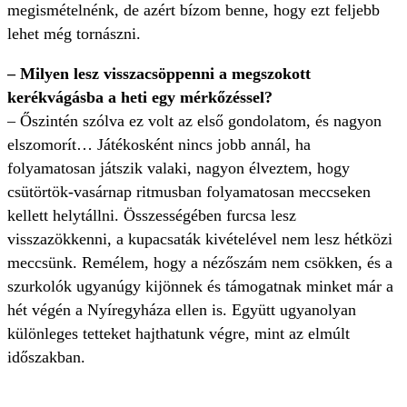
megismételnénk, de azért bízom benne, hogy ezt feljebb
lehet még tornászni.
– Milyen lesz visszacsöppenni a megszokott
kerékvágásba a heti egy mérkőzéssel?
– Őszintén szólva ez volt az első gondolatom, és nagyon
elszomorít… Játékosként nincs jobb annál, ha
folyamatosan játszik valaki, nagyon élveztem, hogy
csütörtök-vasárnap ritmusban folyamatosan meccseken
kellett helytállni. Összességében furcsa lesz
visszazökkenni, a kupacsaták kivételével nem lesz hétközi
meccsünk. Remélem, hogy a nézőszám nem csökken, és a
szurkolók ugyanúgy kijönnek és támogatnak minket már a
hét végén a Nyíregyháza ellen is. Együtt ugyanolyan
különleges tetteket hajthatunk végre, mint az elmúlt
időszakban.