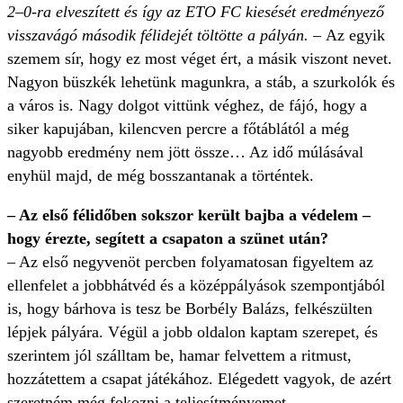
2–0-ra elveszített és így az ETO FC kiesését eredményező
visszavágó második félidejét töltötte a pályán. –
Az egyik
szemem sír, hogy ez most véget ért, a másik viszont nevet.
Nagyon büszkék lehetünk magunkra, a stáb, a szurkolók és
a város is. Nagy dolgot vittünk véghez, de fájó, hogy a
siker kapujában, kilencven percre a főtáblától a még
nagyobb eredmény nem jött össze… Az idő múlásával
enyhül majd, de még bosszantanak a történtek.
– Az első félidőben sokszor került bajba a védelem –
hogy érezte, segített a csapaton a szünet után?
– Az első negyvenöt percben folyamatosan figyeltem az
ellenfelet a jobbhátvéd és a középpályások szempontjából
is, hogy bárhova is tesz be Borbély Balázs, felkészülten
lépjek pályára. Végül a jobb oldalon kaptam szerepet, és
szerintem jól szálltam be, hamar felvettem a ritmust,
hozzátettem a csapat játékához. Elégedett vagyok, de azért
szeretném még fokozni a teljesítményemet.