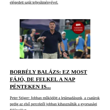
elégedett saját teljesítményével.
BORBÉLY BALÁZS: EZ MOST
FÁJÓ, DE FELKEL A NAP
PÉNTEKEN IS...
Peter Stöger: Jobban működött a letámadásunk, a csatárok
pedig az első percektől jobban kihasználták a gyorsasági