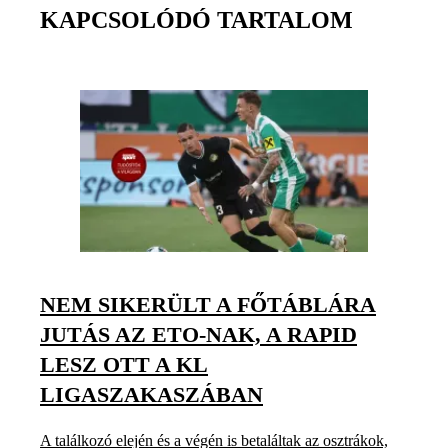
KAPCSOLÓDÓ TARTALOM
NEM SIKERÜLT A FŐTÁBLÁRA
JUTÁS AZ ETO-NAK, A RAPID
LESZ OTT A KL
LIGASZAKASZÁBAN
A találkozó elején és a végén is betaláltak az osztrákok,