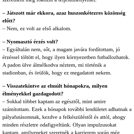
– Játszott már ekkora, azaz huszonkét­ezres közönség
előtt?
– Nem, ez volt az első alkalom.
– Nyomasztó érzés volt?
– Egyáltalán nem, sőt, a magam javára fordítottam, jó
érzéssel töltött el, hogy ilyen környezetben futballozhatok.
A padon ülve álmélkodva néztem, mi történik a
stadionban, és örülök, hogy ez megadatott nekem.
– Visszatekintve az elmúlt hónapokra, milyen
élményekkel gazdagodott?
– Sokkal többet kaptam az egésztől, mint amire
számítottam. Ezek a hónapok további lendületet adhatnak a
pályafutásomnak, kezdve a felkészüléstől és attól, ahogy
minden részletre odafigyeltünk. Olyan impulzusokat
kaptam, amilyeneket szeretnék a karrierem során még