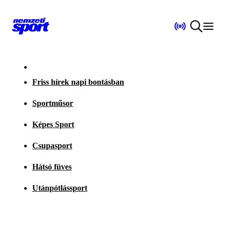
Friss hírek napi bontásban
Sportműsor
Képes Sport
Csupasport
Hátsó füves
Utánpótlássport