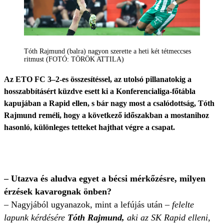
Tóth Rajmund (balra) nagyon szerette a heti két tétmeccses
ritmust (FOTÓ: TÖRÖK ATTILA)
Az ETO FC 3–2-es összesítéssel, az utolsó pillanatokig a
hosszabbításért küzdve esett ki a Konferencialiga-főtábla
kapujában a Rapid ellen, s bár nagy most a csalódottság, Tóth
Rajmund reméli, hogy a következő időszakban a mostanihoz
hasonló, különleges tetteket hajthat végre a csapat.
– Utazva és aludva egyet a bécsi mérkőzésre, milyen
érzések kavarognak önben?
– Nagyjából ugyanazok, mint a lefújás után
– felelte
lapunk kérdésére
Tóth Rajmund,
aki az SK Rapid elleni,