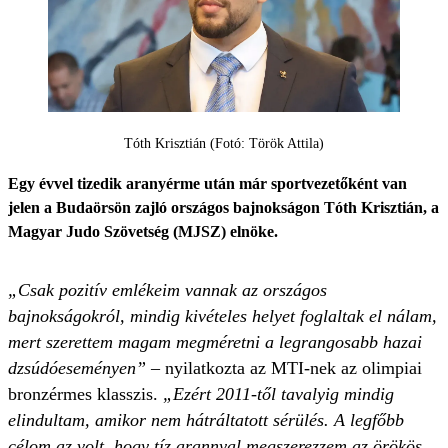
Tóth Krisztián (Fotó: Török Attila)
Egy évvel tizedik aranyérme után már sportvezetőként van
jelen a Budaörsön zajló országos bajnokságon Tóth Krisztián, a
Magyar Judo Szövetség (MJSZ) elnöke.
„Csak pozitív emlékeim vannak az országos
bajnokságokról, mindig kivételes helyet foglaltak el nálam,
mert szerettem magam megméretni a legrangosabb hazai
dzsúdóeseményen”
– nyilatkozta az MTI-nek az olimpiai
bronzérmes klasszis.
„Ezért 2011-től tavalyig mindig
elindultam, amikor nem hátráltatott sérülés. A legfőbb
célom az volt, hogy tíz arannyal megszerezzem az örökös