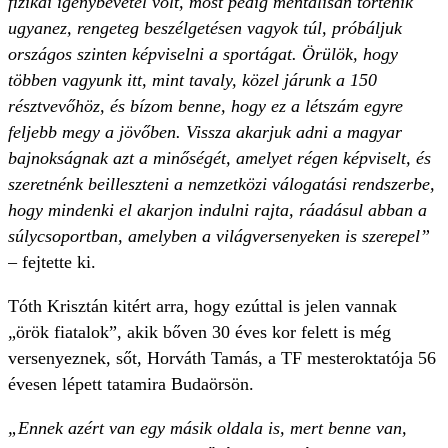
fizikai igénybevétel volt, most pedig mentálisan történik
ugyanez, rengeteg beszélgetésen vagyok túl, próbáljuk
országos szinten képviselni a sportágat. Örülök, hogy
többen vagyunk itt, mint tavaly, közel járunk a 150
résztvevőhöz, és bízom benne, hogy ez a létszám egyre
feljebb megy a jövőben. Vissza akarjuk adni a magyar
bajnokságnak azt a minőségét, amelyet régen képviselt, és
szeretnénk beilleszteni a nemzetközi válogatási rendszerbe,
hogy mindenki el akarjon indulni rajta, ráadásul abban a
súlycsoportban, amelyben a világversenyeken is szerepel”
– fejtette ki.
Tóth Krisztán kitért arra, hogy ezúttal is jelen vannak
„örök fiatalok”, akik bőven 30 éves kor felett is még
versenyeznek, sőt, Horváth Tamás, a TF mesteroktatója 56
évesen lépett tatamira Budaörsön.
„Ennek azért van egy másik oldala is, mert benne van,