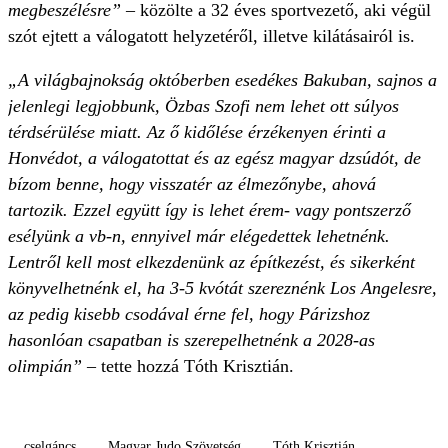
megbeszélésre”
– közölte a 32 éves sportvezető, aki végül
szót ejtett a válogatott helyzetéről, illetve kilátásairól is.
„A világbajnokság októberben esedékes Bakuban, sajnos a
jelenlegi legjobbunk, Özbas Szofi nem lehet ott súlyos
térdsérülése miatt. Az ő kidőlése érzékenyen érinti a
Honvédot, a válogatottat és az egész magyar dzsúdót, de
bízom benne, hogy visszatér az élmezőnybe, ahová
tartozik. Ezzel együtt így is lehet érem- vagy pontszerző
esélyünk a vb-n, ennyivel már elégedettek lehetnénk.
Lentről kell most elkezdenünk az építkezést, és sikerként
könyvelhetnénk el, ha 3-5 kvótát szereznénk Los Angelesre,
az pedig kisebb csodával érne fel, hogy Párizshoz
hasonlóan csapatban is szerepelhetnénk a 2028-as
olimpián”
– tette hozzá Tóth Krisztián.
cselgáncs
Magyar Judo Szövetség
Tóth Krisztián