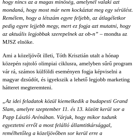
hogy nincs az a magas minőség, amelynél valaki azt
mondaná, hogy most már nem kockáztat meg egy sérülést.
Remélem, hogy a létszám egyre feljebb, az átlagéletkor
pedig egyre lejjebb megy, mert ez fogja azt mutatni, hogy
az aktuális legjobbak szerepelnek az ob-n”
– mondta az
MJSZ elnöke.
Ami a közeljövőt illeti, Tóth Krisztián utalt a hónap
közepén rajtoló olimpiai ciklusra, amelyben sűrű program
vár rá, számos külföldi eseményen fogja képviselni a
magyar dzsúdót, és igyekszik a lehető legjobb marketing
hátteret megteremteni.
„Az idei feladatok közül kiemelkedik a budapesti Grand
Slam, amelyre szeptember 11. és 13. között kerül sor a
Papp László Arénában. Várjuk, hogy mikor tudunk
egyeztetni erről a most felálló államtitkársággal,
remélhetőleg a közeljövőben sor kerül erre a