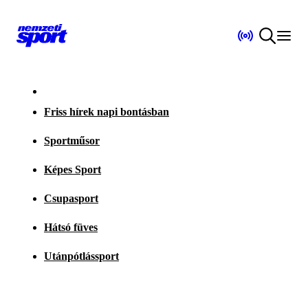
Friss hírek napi bontásban
Sportműsor
Képes Sport
Csupasport
Hátsó füves
Utánpótlássport