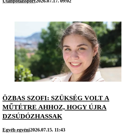
Utánpótlássport
2026.07.17. 09:02
ÖZBAS SZOFI: SZÜKSÉG VOLT A
MŰTÉTRE AHHOZ, HOGY ÚJRA
DZSÚDÓZHASSAK
Egyéb egyéni
2026.07.15. 11:43