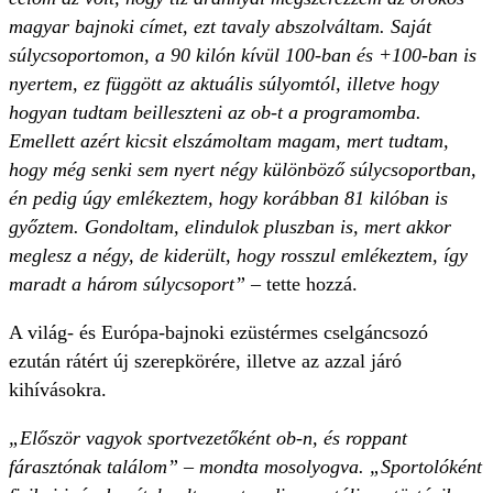
magyar bajnoki címet, ezt tavaly abszolváltam. Saját
súlycsoportomon, a 90 kilón kívül 100-ban és +100-ban is
nyertem, ez függött az aktuális súlyomtól, illetve hogy
hogyan tudtam beilleszteni az ob-t a programomba.
Emellett azért kicsit elszámoltam magam, mert tudtam,
hogy még senki sem nyert négy különböző súlycsoportban,
én pedig úgy emlékeztem, hogy korábban 81 kilóban is
győztem. Gondoltam, elindulok pluszban is, mert akkor
meglesz a négy, de kiderült, hogy rosszul emlékeztem, így
maradt a három súlycsoport”
– tette hozzá.
A világ- és Európa-bajnoki ezüstérmes cselgáncsozó
ezután rátért új szerepkörére, illetve az azzal járó
kihívásokra.
„Először vagyok sportvezetőként ob-n, és roppant
fárasztónak találom” – mondta mosolyogva. „Sportolóként