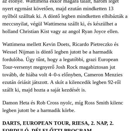
az előnye. Wattimena ekkor magára talált, három leget
nyert egymást követően, majd ezután mindketten 13
nyílból szálltak ki. A döntő legben mindketten elhibázták a
meccsnyilat, végül Wattimena szállt ki, és készülhet a
holland Christian Kist vagy az angol Ryan Joyce ellen.
Wattimena mellett Kevin Doets, Ricardo Pietreczko és
Wessel Nijman is döntő legben jutott be a harmadik
fordulóba. Úgy tűnt, hogy a legutóbbi, grazi European
Tour-versenyt megnyerő Josh Rock magabiztosan jut
tovább, de hiába volt 4–0-s előnyben, Cameron Menzies
ezután óriásit játszott. A skót a kilencedik legben 92-ről
szállt ki, majd hozta a saját kezdését is.
Damon Heta és Rob Cross nyolc, míg Ross Smith kilenc
legben jutott be a harmadik körbe.
DARTS, EUROPEAN TOUR, RIESA, 2. NAP, 2.
FORDULÓ, DÉLELŐTTI PROGRAM