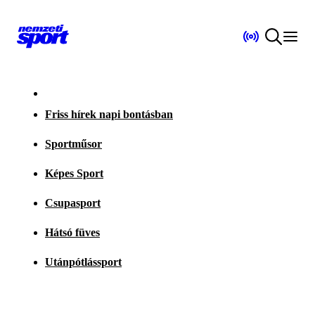
Friss hírek napi bontásban
Sportműsor
Képes Sport
Csupasport
Hátsó füves
Utánpótlássport