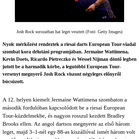
Josh Rock sorozatban hat leget vesztett (Fotó: Getty Images)
Nyolc mérkőzést rendeztek a riesai darts European Tour-viadal
szombat kora délutáni programjában. Jermaine Wattimena,
Kevin Doets, Ricardo Pietreczko és Wessel Nijman döntő legben
jutott be a harmadik körbe, a legutóbbi European Tour-
versenyt megnyerő Josh Rock viszont négyleges előnyről
búcsúzott.
A 12. helyen kiemelt Jermaine Wattimena szombaton a
második fordulóban kapcsolódott be a riesai European
Tour-küzdelmekbe, és nagyon rosszul kezdett Bradley
Brooks ellen. Az angol dartsos megnyerte az első három
leget, majd 3–1-nél egy 88-as kiszállóval ismét három volt