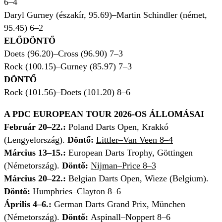
6–4
Daryl Gurney (északír, 95.69)–Martin Schindler (német,
95.45) 6–2
ELŐDÖNTŐ
Doets (96.20)–Cross (96.90) 7–3
Rock (100.15)–Gurney (85.97) 7–3
DÖNTŐ
Rock (101.56)–Doets (101.20) 8–6
A PDC EUROPEAN TOUR 2026-OS ÁLLOMÁSAI
Február 20–22.:
Poland Darts Open, Krakkó
(Lengyelország).
Döntő:
Littler–Van Veen 8–4
Március 13–15.:
European Darts Trophy, Göttingen
(Németország).
Döntő:
Nijman–Price 8–3
Március 20–22.:
Belgian Darts Open, Wieze (Belgium).
Döntő:
Humphries–Clayton 8–6
Április 4–6.:
German Darts Grand Prix, München
(Németország).
Döntő:
Aspinall–Noppert 8–6