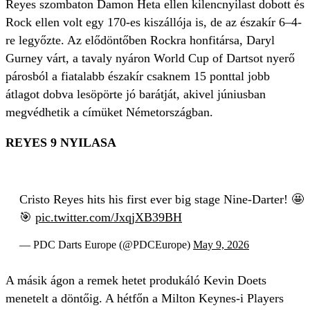
Reyes szombaton Damon Heta ellen kilencnyilast dobott és
Rock ellen volt egy 170-es kiszállója is, de az északír 6–4-
re legyőzte. Az elődöntőben Rockra honfitársa, Daryl
Gurney várt, a tavaly nyáron World Cup of Dartsot nyerő
párosból a fiatalabb északír csaknem 15 ponttal jobb
átlagot dobva lesöpörte jó barátját, akivel júniusban
megvédhetik a címüket Németországban.
REYES 9 NYILASA
Cristo Reyes hits his first ever big stage Nine-Darter! 🤩
🎯
pic.twitter.com/JxqjXB39BH
— PDC Darts Europe (@PDCEurope)
May 9, 2026
A másik ágon a remek hetet produkáló Kevin Doets
menetelt a döntőig. A hétfőn a Milton Keynes-i Players