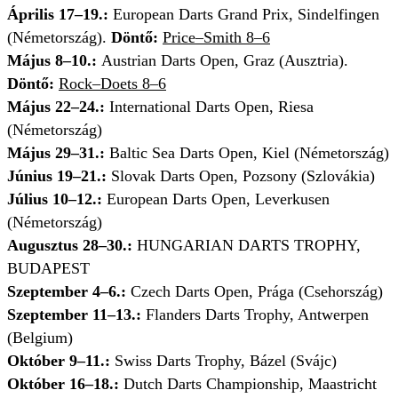
Április 17–19.:
European Darts Grand Prix, Sindelfingen
(Németország).
Döntő:
Price–Smith 8–6
Május 8–10.:
Austrian Darts Open, Graz (Ausztria).
Döntő:
Rock–Doets 8–6
Május 22–24.:
International Darts Open, Riesa
(Németország)
Május 29–31.:
Baltic Sea Darts Open, Kiel (Németország)
Június 19–21.:
Slovak Darts Open, Pozsony (Szlovákia)
Július 10–12.:
European Darts Open, Leverkusen
(Németország)
Augusztus 28–30.:
HUNGARIAN DARTS TROPHY,
BUDAPEST
Szeptember 4–6.:
Czech Darts Open, Prága (Csehország)
Szeptember 11–13.:
Flanders Darts Trophy, Antwerpen
(Belgium)
Október 9–11.:
Swiss Darts Trophy, Bázel (Svájc)
Október 16–18.:
Dutch Darts Championship, Maastricht