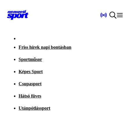
Friss hírek napi bontásban
Sportműsor
Képes Sport
Csupasport
Hátsó füves
Utánpótlássport