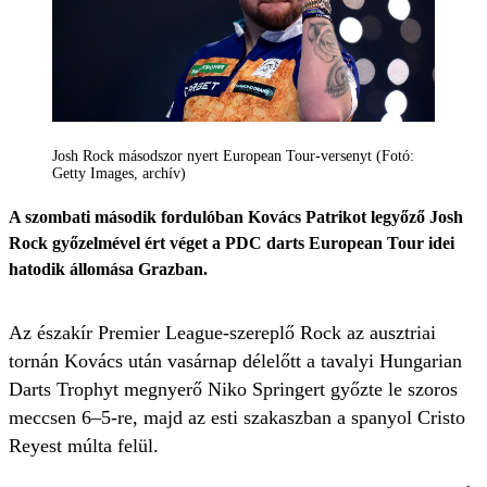
Josh Rock másodszor nyert European Tour-versenyt (Fotó:
Getty Images, archív)
A szombati második fordulóban Kovács Patrikot legyőző Josh
Rock győzelmével ért véget a PDC darts European Tour idei
hatodik állomása Grazban.
Az északír Premier League-szereplő Rock az ausztriai
tornán Kovács után vasárnap délelőtt a tavalyi Hungarian
Darts Trophyt megnyerő Niko Springert győzte le szoros
meccsen 6–5-re, majd az esti szakaszban a spanyol Cristo
Reyest múlta felül.