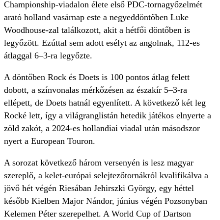
Championship-viadalon élete első PDC-tornagyőzelmét
arató holland vasárnap este a negyeddöntőben Luke
Woodhouse-zal találkozott, akit a hétfői döntőben is
legyőzött. Ezúttal sem adott esélyt az angolnak, 112-es
átlaggal 6–3-ra legyőzte.
A döntőben Rock és Doets is 100 pontos átlag felett
dobott, a színvonalas mérkőzésen az északír 5–3-ra
ellépett, de Doets hatnál egyenlített. A következő két leg
Rocké lett, így a világranglistán hetedik játékos elnyerte a
zöld zakót, a 2024-es hollandiai viadal után másodszor
nyert a European Touron.
A sorozat következő három versenyén is lesz magyar
szereplő, a kelet-európai selejtezőtornákról kvalifikálva a
jövő hét végén Riesában Jehirszki György, egy héttel
később Kielben Major Nándor, június végén Pozsonyban
Kelemen Péter szerepelhet. A World Cup of Dartson