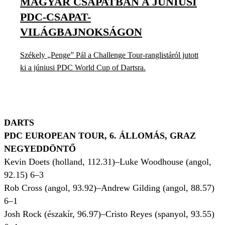
MAGYAR CSAPATBAN A JÚNIUSI
PDC-CSAPAT-
VILÁGBAJNOKSÁGON
Székely „Penge” Pál a Challenge Tour-ranglistáról jutott
ki a júniusi PDC World Cup of Dartsra.
DARTS
PDC EUROPEAN TOUR, 6. ÁLLOMÁS, GRAZ
NEGYEDDÖNTŐ
Kevin Doets (holland, 112.31)–Luke Woodhouse (angol,
92.15) 6–3
Rob Cross (angol, 93.92)–Andrew Gilding (angol, 88.57)
6–1
Josh Rock (északír, 96.97)–Cristo Reyes (spanyol, 93.55)