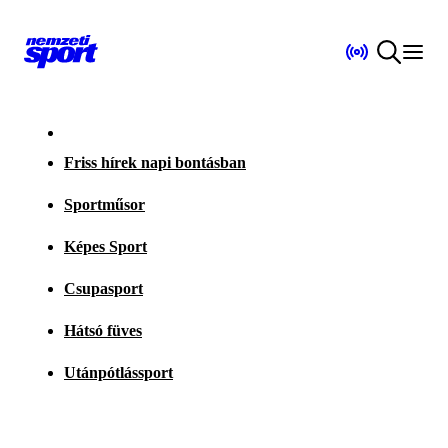
Friss hírek napi bontásban
Sportműsor
Képes Sport
Csupasport
Hátsó füves
Utánpótlássport