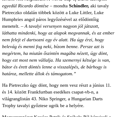
egyedül Ricardo döntése
– mondta
Schindler,
aki tavaly
Pietreczko oldalán többek között a Luke Littler, Luke
Humphries angol páros legyőzésével az elődöntőig
menetelt. –
A tavalyi versenyen nagyon jól játszott,
láthatta mindenki, hogy az alapok megvannak, és az ember
nem felejt el dartsozni egy év alatt. Ha úgy érzi, hogy
belevág és menni fog neki, bízom benne. Persze azt is
megértem, ha miután őszintén magába nézett, úgy dönt,
hogy ezt most nem vállalja. Ha szemernyi kétsége is van,
bátor és érett döntés lenne a visszalépés, de bárhogy is
határoz, mellette állok és támogatom.”
Ha Pietreczko úgy dönt, hogy nem vesz részt a június 11.
és 14. között Frankfurtban esedékes csapat-vb-n, a
világranglistán 43. Niko Springer, a Hungarian Darts
Trophy tavalyi győztese ugrik be a helyére.