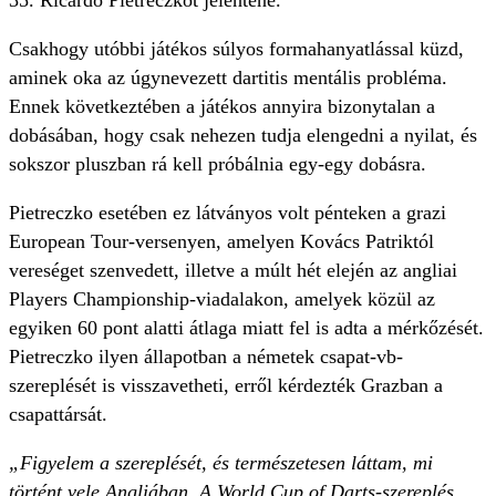
35. Ricardo Pietreczkót jelentené.
Csakhogy utóbbi játékos súlyos formahanyatlással küzd,
aminek oka az úgynevezett dartitis mentális probléma.
Ennek következtében a játékos annyira bizonytalan a
dobásában, hogy csak nehezen tudja elengedni a nyilat, és
sokszor pluszban rá kell próbálnia egy-egy dobásra.
Pietreczko esetében ez látványos volt pénteken a grazi
European Tour-versenyen, amelyen Kovács Patriktól
vereséget szenvedett, illetve a múlt hét elején az angliai
Players Championship-viadalakon, amelyek közül az
egyiken 60 pont alatti átlaga miatt fel is adta a mérkőzését.
Pietreczko ilyen állapotban a németek csapat-vb-
szereplését is visszavetheti, erről kérdezték Grazban a
csapattársát.
„Figyelem a szereplését, és természetesen láttam, mi
történt vele Angliában. A World Cup of Darts-szereplés