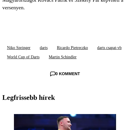
Magyarországot Kovács Patrik és Székely Pál képviseli a
versenyen.
Niko Springer
darts
Ricardo Pietreczko
darts csapat-vb
World Cup of Darts
Martin Schindler
0 KOMMENT
Legfrissebb hírek