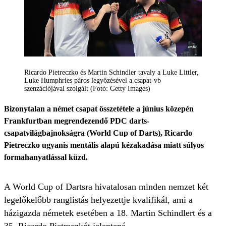
Ricardo Pietreczko és Martin Schindler tavaly a Luke Littler,
Luke Humphries páros legyőzésével a csapat-vb
szenzációjával szolgált (Fotó: Getty Images)
Bizonytalan a német csapat összetétele a június közepén
Frankfurtban megrendezendő PDC darts-
csapatvilágbajnokságra (World Cup of Darts), Ricardo
Pietreczko ugyanis mentális alapú kézakadása miatt súlyos
formahanyatlással küzd.
A World Cup of Dartsra hivatalosan minden nemzet két
legelőkelőbb ranglistás helyezettje kvalifikál, ami a
házigazda németek esetében a 18. Martin Schindlert és a