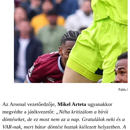
Pablo Fe
Az Arsenal vezetőedzője,
Mikel Arteta
ugyanakkor
megvédte a játékvezetőt:
„Néha kritizálom a bírói
döntéseket, de ez most nem az a nap. Gratulálok neki és a
VAR-nak, mert bátor döntést hoztak kiélezett helyzetben. A