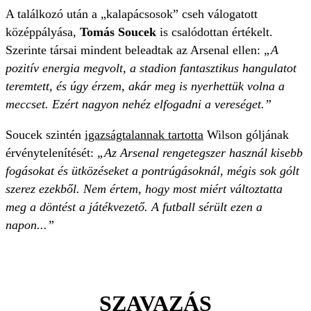
A találkozó után a „kalapácsosok” cseh válogatott
középpályása,
Tomás Soucek
is csalódottan értékelt.
Szerinte társai mindent beleadtak az Arsenal ellen:
„A
pozitív energia megvolt, a stadion fantasztikus hangulatot
teremtett, és úgy érzem, akár meg is nyerhettük volna a
meccset. Ezért nagyon nehéz elfogadni a vereséget.”
Soucek szintén
igazságtalannak tartotta
Wilson góljának
érvénytelenítését:
„Az Arsenal rengetegszer használ kisebb
fogásokat és ütközéseket a pontrúgásoknál, mégis sok gólt
szerez ezekből. Nem értem, hogy most miért változtatta
meg a döntést a játékvezető. A futball sérült ezen a
napon...”
SZAVAZÁS