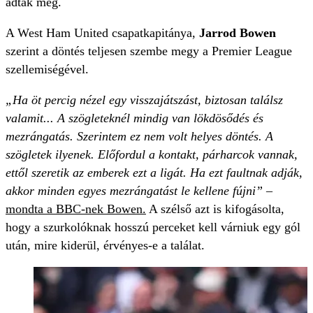
adták meg.
A West Ham United csapatkapitánya,
Jarrod Bowen
szerint a döntés teljesen szembe megy a Premier League
szellemiségével.
„Ha öt percig nézel egy visszajátszást, biztosan találsz
valamit... A szögleteknél mindig van lökdösődés és
mezrángatás. Szerintem ez nem volt helyes döntés. A
szögletek ilyenek. Előfordul a kontakt, párharcok vannak,
ettől szeretik az emberek ezt a ligát. Ha ezt faultnak adják,
akkor minden egyes mezrángatást le kellene fújni”
–
mondta a BBC-nek Bowen.
A szélső azt is kifogásolta,
hogy a szurkolóknak hosszú perceket kell várniuk egy gól
után, mire kiderül, érvényes-e a találat.