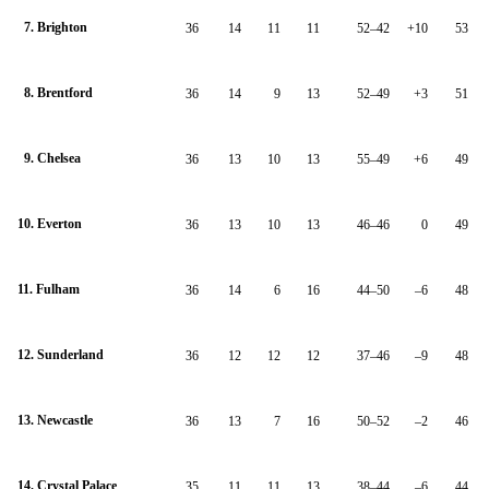
7. Brighton
36
14
11
11
52–42
+10
53
8. Brentford
36
14
9
13
52–49
+3
51
9. Chelsea
36
13
10
13
55–49
+6
49
10. Everton
36
13
10
13
46–46
0
49
11. Fulham
36
14
6
16
44–50
–6
48
12. Sunderland
36
12
12
12
37–46
–9
48
13. Newcastle
36
13
7
16
50–52
–2
46
14. Crystal Palace
35
11
11
13
38–44
–6
44