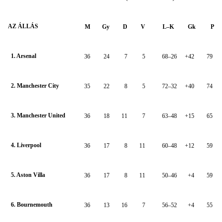
AZ ÁLLÁS
M
Gy
D
V
L–K
Gk
P
1. Arsenal
36
24
7
5
68–26
+42
79
2. Manchester City
35
22
8
5
72–32
+40
74
3. Manchester United
36
18
11
7
63–48
+15
65
4. Liverpool
36
17
8
11
60–48
+12
59
5. Aston Villa
36
17
8
11
50–46
+4
59
6. Bournemouth
36
13
16
7
56–52
+4
55