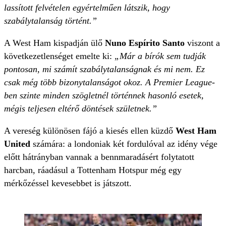
lassított felvételen egyértelműen látszik, hogy
szabálytalanság történt.”
A West Ham kispadján ülő
Nuno Espírito Santo
viszont a
következetlenséget emelte ki:
„Már a bírók sem tudják
pontosan, mi számít szabálytalanságnak és mi nem. Ez
csak még több bizonytalanságot okoz. A Premier League-
ben szinte minden szögletnél történnek hasonló esetek,
mégis teljesen eltérő döntések születnek.”
A vereség különösen fájó a kiesés ellen küzdő
West Ham
United
számára: a londoniak két fordulóval az idény vége
előtt hátrányban vannak a bennmaradásért folytatott
harcban, ráadásul a Tottenham Hotspur még egy
mérkőzéssel kevesebbet is játszott.