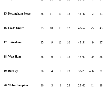
15. Nottingham Forest
36
11
10
15
45–47
–2
43
16. Leeds United
35
10
13
12
47–52
–5
43
17. Tottenham
35
9
10
16
45–54
–9
37
18. West Ham
36
9
9
18
42–62
–20
36
19. Burnley
36
4
9
23
37–73
–36
21
20. Wolverhampton
36
3
9
24
25–66
–41
18