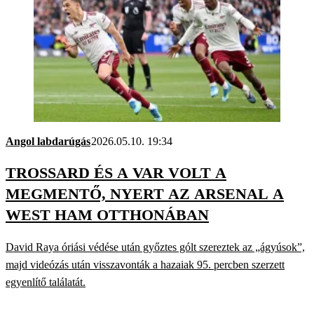
Angol labdarúgás
2026.05.10. 19:34
TROSSARD ÉS A VAR VOLT A
MEGMENTŐ, NYERT AZ ARSENAL A
WEST HAM OTTHONÁBAN
David Raya óriási védése után győztes gólt szereztek az „ágyúsok”,
majd videózás után visszavonták a hazaiak 95. percben szerzett
egyenlítő találatát.