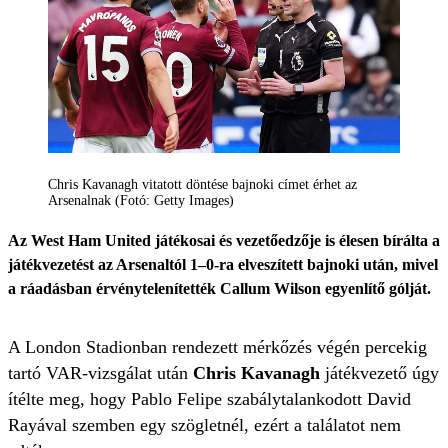
Chris Kavanagh vitatott döntése bajnoki címet érhet az
Arsenalnak (Fotó: Getty Images)
Az West Ham United játékosai és vezetőedzője is élesen bírálta a
játékvezetést az Arsenaltól 1–0-ra elveszített bajnoki után, mivel
a ráadásban érvénytelenítették Callum Wilson egyenlítő gólját.
A London Stadionban rendezett mérkőzés végén percekig
tartó VAR-vizsgálat után
Chris Kavanagh
játékvezető úgy
ítélte meg, hogy Pablo Felipe szabálytalankodott David
Rayával szemben egy szögletnél, ezért a találatot nem