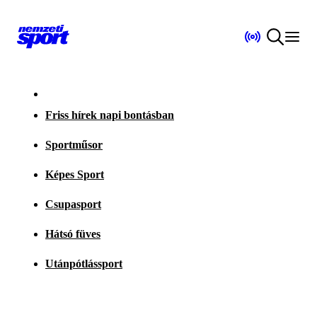
Friss hírek napi bontásban
Sportműsor
Képes Sport
Csupasport
Hátsó füves
Utánpótlássport