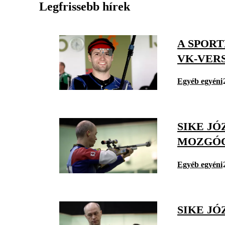
Legfrissebb hírek
A SPOR
VK-VER
Egyéb egyéni
SIKE JÓ
MOZGÓC
Egyéb egyéni
SIKE J