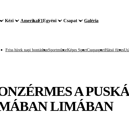
Kézi
Amerika
F1
Egyéni
Csapat
Galéria
Friss hírek napi bontásban
Sportműsor
Képes Sport
Csupasport
Hátsó füves
Utá
RONZÉRMES A PUSK
ÁMÁBAN LIMÁBAN