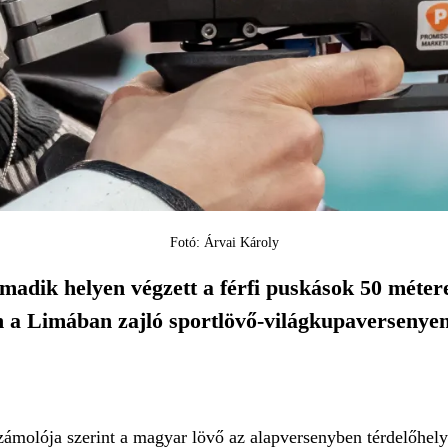
Fotó: Árvai Károly
rmadik helyen végzett a férfi puskások 50 méter
a Limában zajló sportlövő-világkupaversenyen
zámolója szerint a magyar lövő az alapversenyben térdelőhely