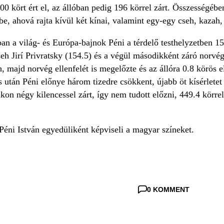
0 kört ért el, az állóban pedig 196 körrel zárt. Összességében
be, ahová rajta kívül két kínai, valamint egy-egy cseh, kazah, 
an a világ- és Európa-bajnok Péni a térdelő testhelyzetben 153
eh Jirí Privratsky (154.5) és a végül másodikként záró norvé
, majd norvég ellenfelét is megelőzte és az állóra 0.8 körös 
és után Péni előnye három tizedre csökkent, újabb öt kísérletet
on négy kilencessel zárt, így nem tudott előzni, 449.4 körrel
Péni István egyedüliként képviseli a magyar színeket.
0 KOMMENT