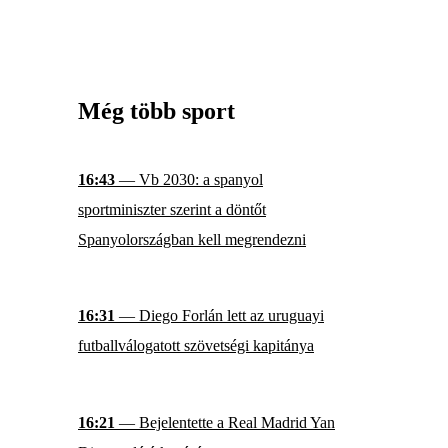
Még több sport
16:43
— Vb 2030: a spanyol
sportminiszter szerint a döntőt
Spanyolországban kell megrendezni
16:31
— Diego Forlán lett az uruguayi
futballválogatott szövetségi kapitánya
16:21
— Bejelentette a Real Madrid Yan