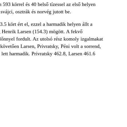
 593 körrel és 40 belső tízessel az első helyen
svájci, osztrák és norvég jutott be.
.5 kört ért el, ezzel a harmadik helyen állt a
g Henrik Larsen (154.3) mögött. A fekvő
előnnyel fordult. Az utolsó rész komoly izgalmakat
 követően Larsen, Privratsky, Péni volt a sorrend,
 lett harmadik. Privratsky 462.8, Larsen 461.6