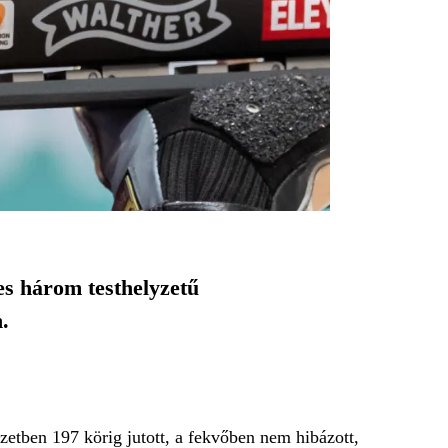
es három testhelyzetű
.
zetben 197 körig jutott, a fekvőben nem hibázott,