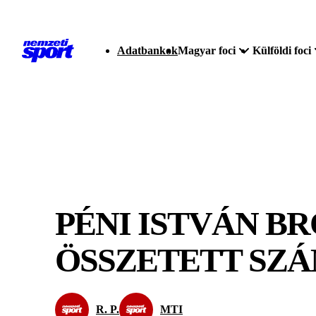
Adatbankok
Magyar foci
Külföldi foci
PÉNI ISTVÁN B
ÖSSZETETT SZ
R. P.
MTI