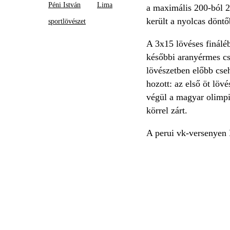
Péni István
Lima
a maximális 200-ból 20
került a nyolcas döntő
sportlövészet
A 3x15 lövéses fináléb
későbbi aranyérmes cs
lövészetben előbb cseh
hozott: az első öt löv
végül a magyar olimpik
körrel zárt.
A perui vk-versenyen 