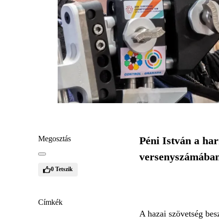
Megosztás
Péni István a ha
versenyszámában 
0
Tetszik
Címkék
A hazai szövetség bes