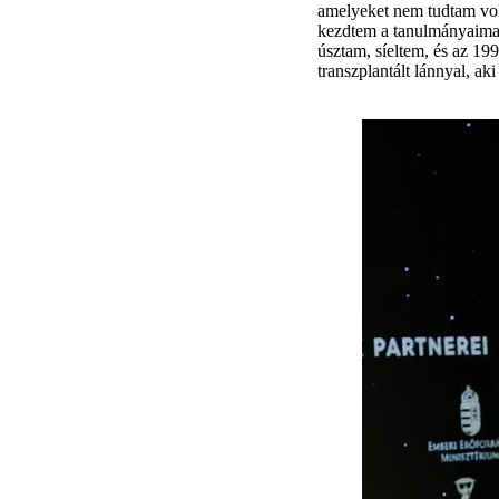
amelyeket nem tudtam voln
kezdtem a tanulmányaimat 
úsztam, síeltem, és az 19
transzplantált lánnyal, ak