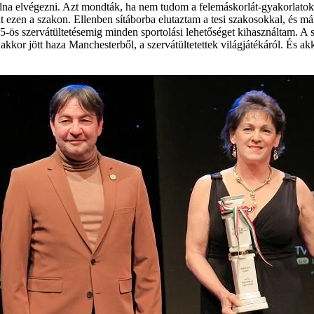
a elvégezni. Azt mondták, ha nem tudom a felemáskorlát-gyakorlatokat
ezen a szakon. Ellenben sítáborba elutaztam a tesi szakosokkal, és má
95-ös szervátültetésemig minden sportolási lehetőséget kihasználtam. A
i akkor jött haza Manchesterből, a szervátültetettek világjátékáról. És ak