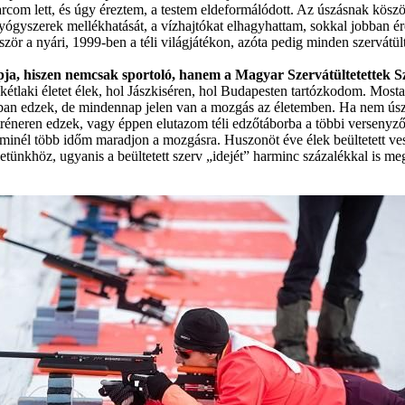
rcom lett, és úgy éreztem, a testem eldeformálódott. Az úszásnak köszö
gyógyszerek mellékhatását, a vízhajtókat elhagyhattam, sokkal jobban
ször a nyári, 1999-ben a téli világjátékon, azóta pedig minden szervátül
ja, hiszen nemcsak sportoló, hanem a Magyar Szervátültetettek Sz
 kétlaki életet élek, hol Jászkiséren, hol Budapesten tartózkodom. Most
ában edzek, de mindennap jelen van a mozgás az életemben. Ha nem ús
tréneren edzek, vagy éppen elutazom téli edzőtáborba a többi versenyz
 minél több időm maradjon a mozgásra. Huszonöt éve élek beültetett ves
etünkhöz, ugyanis a beültetett szerv „idejét” harminc százalékkal is me