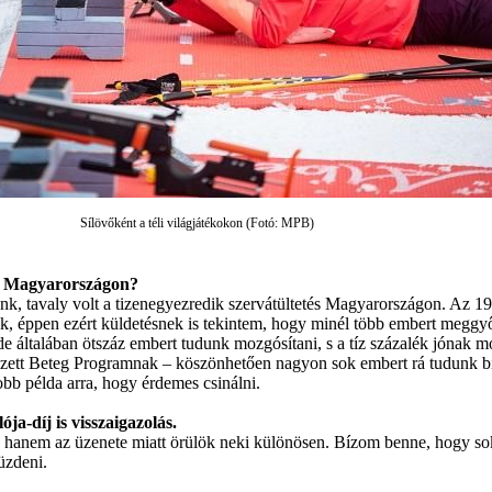
Sílövőként a téli világjátékokon (Fotó: MPB)
él Magyarországon?
k, tavaly volt a tizenegyezredik szervátültetés Magyarországon. Az 19
k, éppen ezért küldetésnek is tekintem, hogy minél több embert meggyő
 de általában ötszáz embert tudunk mozgósítani, s a tíz százalék jóna
épzett Beteg Programnak – köszönhetően nagyon sok embert rá tudunk bí
obb példa arra, hogy érdemes csinálni.
ja-díj is visszaigazolás.
nem az üzenete miatt örülök neki különösen. Bízom benne, hogy sok tr
üzdeni.