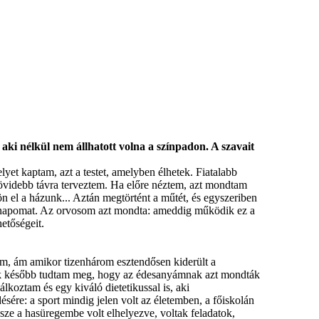
ki nélkül nem állhatott volna a színpadon. A szavait
elyet kaptam, azt a testet, amelyben élhetek. Fiatalabb
övidebb távra terveztem. Ha előre néztem, azt mondtam
ön el a házunk... Aztán megtörtént a műtét, és egyszeriben
i a napomat. Az orvosom azt mondta: ameddig működik ez a
etőségeit.
am, ám amikor tizenhárom esztendősen kiderült a
sak később tudtam meg, hogy az édesanyámnak azt mondták
koztam és egy kiváló dietetikussal is, aki
sére: a sport mindig jelen volt az életemben, a főiskolán
sze a hasüregembe volt elhelyezve, voltak feladatok,