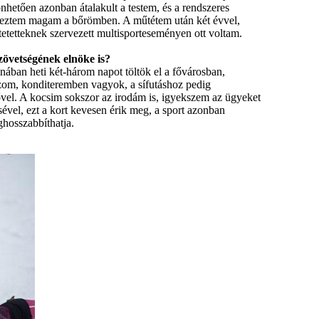
nhetően azonban átalakult a testem, és a rendszeres
 éreztem magam a bőrömben. A műtétem után két évvel,
tetetteknek szervezett multisporteseményen ott voltam.
övetségének elnöke is?
anában heti két-három napot töltök el a fővárosban,
zom, konditeremben vagyok, a sífutáshoz pedig
ővel. A kocsim sokszor az irodám is, igyekszem az ügyeket
ével, ezt a kort kevesen érik meg, a sport azonban
ghosszabbíthatja.