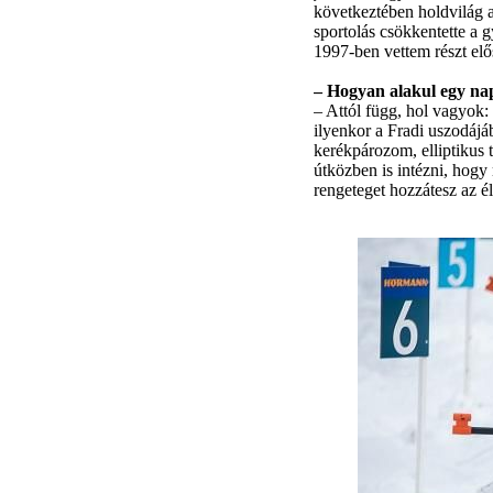
következtében holdvilág a
sportolás csökkentette a 
1997-ben vettem részt elő
– Hogyan alakul egy nap
– Attól függ, hol vagyok:
ilyenkor a Fradi uszodáj
kerékpározom, elliptikus 
útközben is intézni, hogy
rengeteget hozzátesz az él