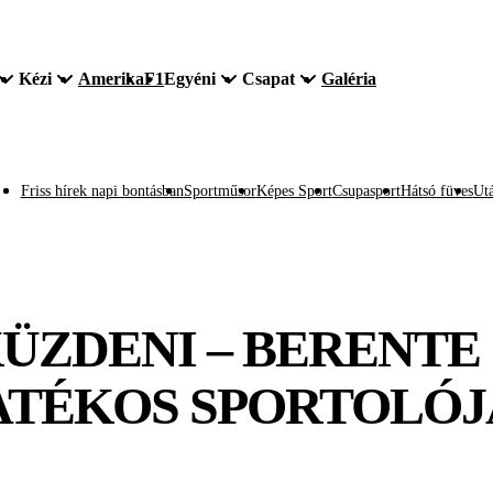
Kézi
Amerika
F1
Egyéni
Csapat
Galéria
Friss hírek napi bontásban
Sportműsor
Képes Sport
Csupasport
Hátsó füves
Utá
ZDENI – BERENTE J
ATÉKOS SPORTOLÓJ