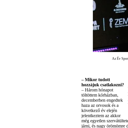
Az Év Sport
– Mikor tudott
hozzájuk csatlakozni?
– Három hónapot
töltöttem kórházban,
decemberben engedtek
haza az orvosok és a
következő év elején
jelentkeztem az akkor
még egyetlen szervátültet
járni, és nagy örömömre d