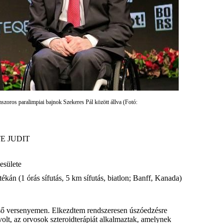
zoros paralimpiai bajnok Szekeres Pál között állva (Fotó:
E JUDIT
esülete
tékán (1 órás sífutás, 5 km sífutás, biatlon; Banff, Kanada)
első versenyemen. Elkezdtem rendszeresen úszóedzésre
volt, az orvosok szteroidterápiát alkalmaztak, amelynek