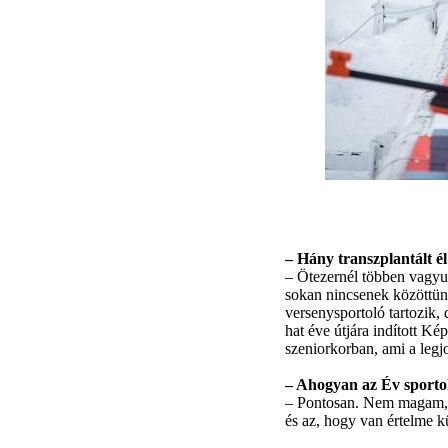
– Hány transzplantált 
– Ötezernél többen vagyun
sokan nincsenek közöttün
versenysportoló tartozik,
hat éve útjára indított K
szeniorkorban, ami a legj
– Ahogyan az Év sportoló
– Pontosan. Nem magam, ha
és az, hogy van értelme k