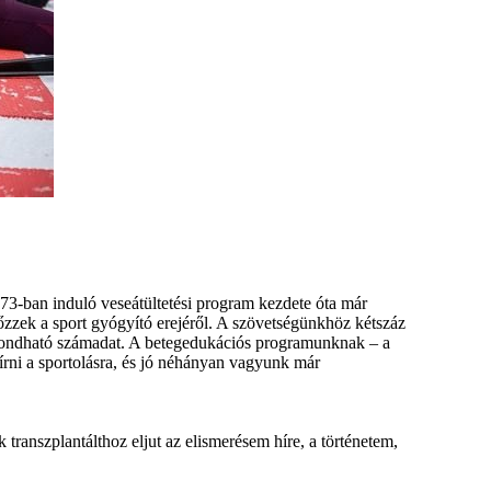
73-ban induló veseátültetési program kezdete óta már
zzek a sport gyógyító erejéről. A szövetségünkhöz kétszáz
k mondható számadat. A betegedukációs programunknak – a
rni a sportolásra, és jó néhányan vagyunk már
anszplantálthoz eljut az elismerésem híre, a történetem,