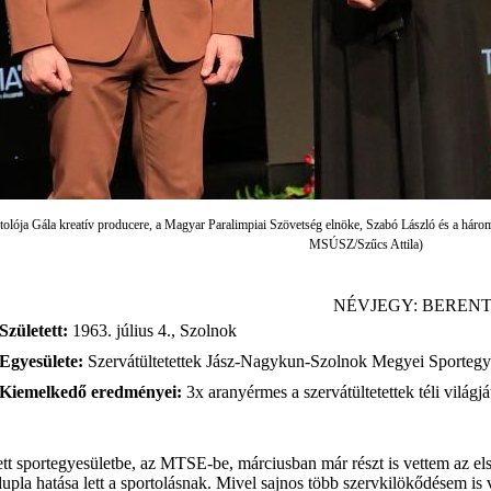
olója Gála kreatív producere, a Magyar Paralimpiai Szövetség elnöke, Szabó László és a hároms
MSÚSZ/Szűcs Attila)
NÉVJEGY: BERENT
Született:
1963. július 4., Szolnok
Egyesülete:
Szervátültetettek Jász-Nagykun-Szolnok Megyei Sportegy
Kiemelkedő eredményei:
3x aranyérmes a szervátültetettek téli világjá
ett sportegyesületbe, az MTSE-be, márciusban már részt is vettem az 
upla hatása lett a sportolásnak. Mivel sajnos több szervkilökődésem is 