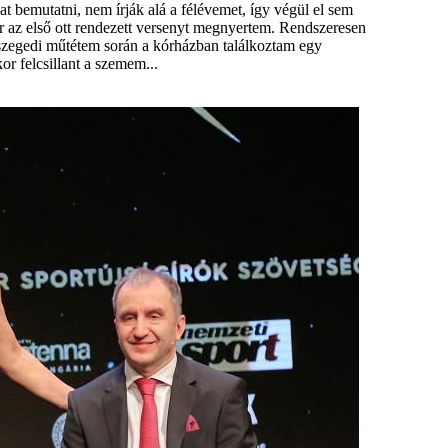
 bemutatni, nem írják alá a félévemet, így végül el sem
r az első ott rendezett versenyt megnyertem. Rendszeresen
 szegedi műtétem során a kórházban találkoztam egy
kor felcsillant a szemem...