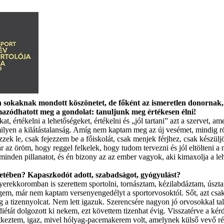
n sokaknak mondott köszönetet, de főként az ismeretlen donornak, a
mazódhatott meg a gondolat: tanuljunk meg értékesen élni!
t, értékelni a lehetőségeket, értékelni és „jól tartani” azt a szervet, am
ilyen a kilátástalanság. Amíg nem kaptam meg az új vesémet, mindig r
zek le, csak fejezzem be a főiskolát, csak menjek férjhez, csak készülj
Már az öröm, hogy reggel felkelek, hogy tudom tervezni és jól eltölten
 minden pillanatot, és én bizony az az ember vagyok, aki kimaxolja a leh
életében? Kapaszkodót adott, szabadságot, gyógyulást?
erekkoromban is szerettem sportolni, tornásztam, kézilabdáztam, úszt
em, már nem kaptam verseny­engedélyt a sportorvosoktól. Sőt, azt c
a tizennyolcat. Nem lett igazuk. Szerencsére nagyon jó orvosokkal talál
tát dolgozott ki nekem, ezt követtem tizenhat évig. Visszatérve a kérdé
entkeztem, igaz, mivel hólyag-pacemakerem volt, amelynek külső vevő ré