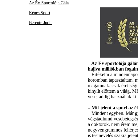
Az Év Sportolója Gála
Képes Sport
Berente Judit
– Az Év sportolója gálá
hallva milliókban fogal
– Értékelni a mindennapoka
koromban tapasztaltam, m
magamnak: csak érettségiz
kinyílt előttem a világ. 
vese, addig használjak ki
– Mit jelent a sport az 
– Mindent egyben. Már gy
végstádiumú vesebetegség
a doktorok, nem érem meg 
negyvengrammos fehérjedié
is testnevelés szakra jel