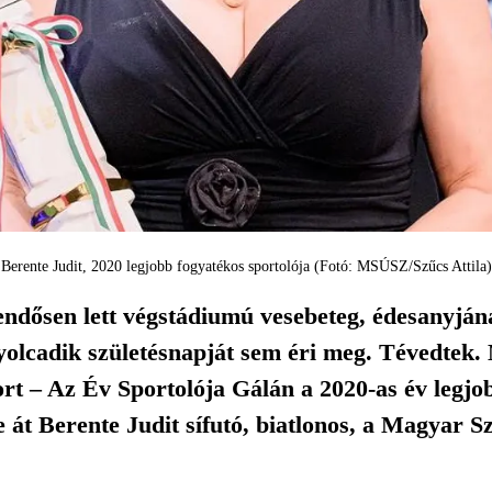
Berente Judit, 2020 legjobb fogyatékos sportolója (Fotó: MSÚSZ/Szűcs Attila)
ndősen lett végstádiumú vesebeteg, édesanyján
nyolcadik születésnapját sem éri meg. Tévedtek
rt – Az Év Sportolója Gálán a 2020-as év legjo
e át Berente Judit sífutó, biatlonos, a Magyar S