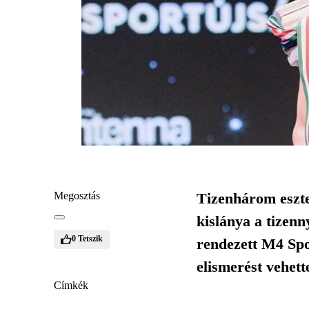
Megosztás
Tizenhárom eszte
kislánya a tizen
0
Tetszik
rendezett M4 Spo
elismerést vehett
Címkék