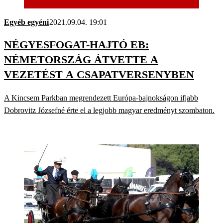
Egyéb egyéni
2021.09.04. 19:01
NÉGYESFOGAT-HAJTÓ EB:
NÉMETORSZÁG ÁTVETTE A
VEZETÉST A CSAPATVERSENYBEN
A Kincsem Parkban megrendezett Európa-bajnokságon ifjabb
Dobrovitz Józsefné érte el a legjobb magyar eredményt szombaton.