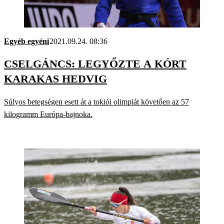
Egyéb egyéni
2021.09.24. 08:36
CSELGÁNCS: LEGYŐZTE A KÓRT
KARAKAS HEDVIG
Súlyos betegségen esett át a tokiói olimpiát követően az 57
kilogramm Európa-bajnoka.