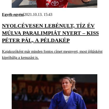
Egyéb egyéni
2021.10.13. 15:43
NYOLCÉVESEN LEBÉNULT, TÍZ ÉV
MÚLVA PARALIMPIÁT NYERT – KISS
PÉTER PÁL, A PÉLDAKÉP
Kajakozóként már minden fontos címet megnyert, most újításként
kipróbálja a kenuzást is.