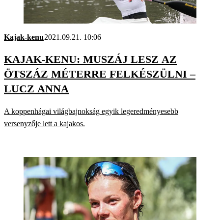
Kajak-kenu
2021.09.21. 10:06
KAJAK-KENU: MUSZÁJ LESZ AZ
ÖTSZÁZ MÉTERRE FELKÉSZÜLNI –
LUCZ ANNA
A koppenhágai világbajnokság egyik legeredményesebb
versenyzője lett a kajakos.