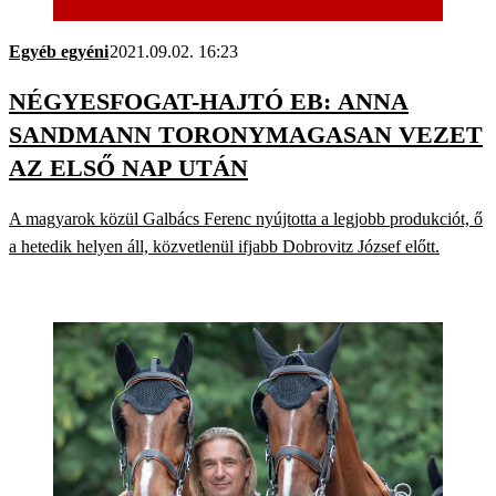
Egyéb egyéni
2021.09.02. 16:23
NÉGYESFOGAT-HAJTÓ EB: ANNA
SANDMANN TORONYMAGASAN VEZET
AZ ELSŐ NAP UTÁN
A magyarok közül Galbács Ferenc nyújtotta a legjobb produkciót, ő
a hetedik helyen áll, közvetlenül ifjabb Dobrovitz József előtt.