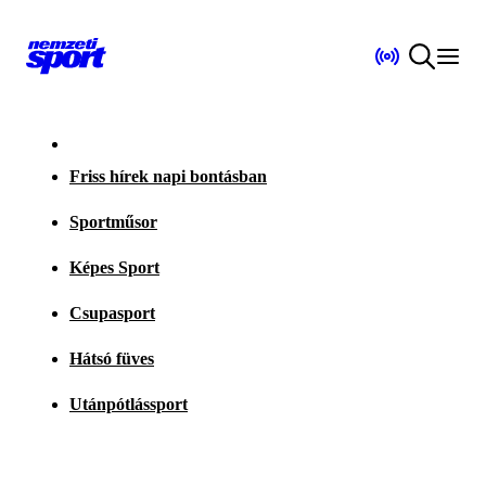
Friss hírek napi bontásban
Sportműsor
Képes Sport
Csupasport
Hátsó füves
Utánpótlássport