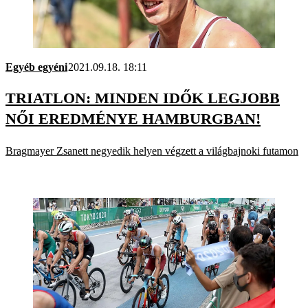
Egyéb egyéni
2021.09.18. 18:11
TRIATLON: MINDEN IDŐK LEGJOBB
NŐI EREDMÉNYE HAMBURGBAN!
Bragmayer Zsanett negyedik helyen végzett a világbajnoki futamon