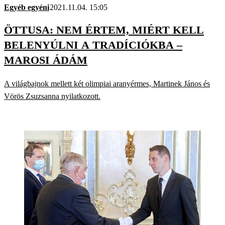
Egyéb egyéni
2021.11.04. 15:05
ÖTTUSA: NEM ÉRTEM, MIÉRT KELL
BELENYÚLNI A TRADÍCIÓKBA –
MAROSI ÁDÁM
A világbajnok mellett két olimpiai aranyérmes, Martinek János és
Vörös Zsuzsanna nyilatkozott.