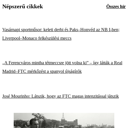
Népszerű cikkek
Összes hír
Vasárnapi sportműsor: keleti derbi és Paks–Honvéd az NB I-ben;
Liverpool–Monaco felkészülési meccs
„A Ferencváros mintha tétmeccsre jött volna ki” – így látták a Real
Madrid–FTC mérkőzést a spanyol újságírók
José Mourinho: Látszik, hogy az FTC magas intenzitással játszik