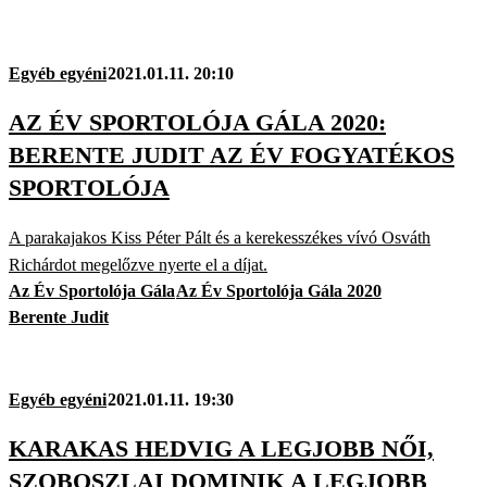
Egyéb egyéni
2021.01.11. 20:10
AZ ÉV SPORTOLÓJA GÁLA 2020:
BERENTE JUDIT AZ ÉV FOGYATÉKOS
SPORTOLÓJA
A parakajakos Kiss Péter Pált és a kerekesszékes vívó Osváth
Richárdot megelőzve nyerte el a díjat.
Az Év Sportolója Gála
Az Év Sportolója Gála 2020
Berente Judit
Egyéb egyéni
2021.01.11. 19:30
KARAKAS HEDVIG A LEGJOBB NŐI,
SZOBOSZLAI DOMINIK A LEGJOBB