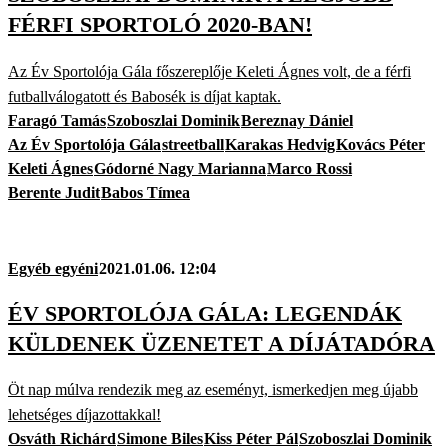
FÉRFI SPORTOLÓ 2020-BAN!
Az Év Sportolója Gála főszereplője Keleti Ágnes volt, de a férfi
futballválogatott és Babosék is díjat kaptak.
Faragó Tamás
Szoboszlai Dominik
Bereznay Dániel
Az Év Sportolója Gála
streetball
Karakas Hedvig
Kovács Péter
Keleti Ágnes
Gódorné Nagy Marianna
Marco Rossi
Berente Judit
Babos Tímea
Egyéb egyéni
2021.01.06. 12:04
ÉV SPORTOLÓJA GÁLA: LEGENDÁK
KÜLDENEK ÜZENETET A DÍJÁTADÓRA
Öt nap múlva rendezik meg az eseményt, ismerkedjen meg újabb
lehetséges díjazottakkal!
Osváth Richárd
Simone Biles
Kiss Péter Pál
Szoboszlai Dominik