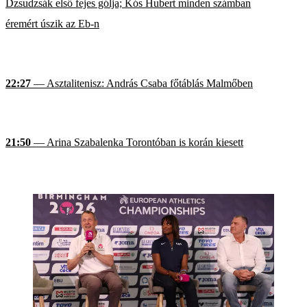
Dzsudzsák első fejes gólja; Kós Hubert minden számban
éremért úszik az Eb-n
22:27
— Asztalitenisz: András Csaba főtáblás Malmőben
21:50
— Arina Szabalenka Torontóban is korán kiesett