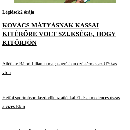
Légiósok
2 órája
KOVÁCS MÁTYÁSNAK KASSAI
KITÉRŐRE VOLT SZÜKSÉGE, HOGY
KITÖRJÖN
Atlétika: Bátori Lilianna magasugrásban ezüstérmes az U20-as
vb-n
Hétfői sportműsor: kezdődik az atlétikai Eb és a medencés úszás
a vizes Eb-n