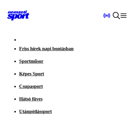
Friss hírek napi bontásban
Sportműsor
Képes Sport
Csupasport
Hátsó füves
Utánpótlássport