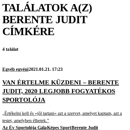
TALÁLATOK A(Z)
BERENTE JUDIT
CÍMKÉRE
4 találat
Egyéb egyéni
2021.01.21. 17:23
VAN ÉRTELME KÜZDENI – BERENTE
JUDIT, 2020 LEGJOBB FOGYATÉKOS
SPORTOLÓJA
„Értékelni kell és »jól tartani« azt a szervet, amelyet kaptam, azt a
testet, amelyben élhetek.”
Az Év Sportolója Gála
Képes Sport
Berente Judit