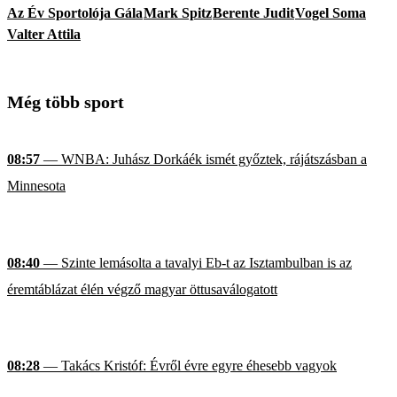
Az Év Sportolója Gála
Mark Spitz
Berente Judit
Vogel Soma
Valter Attila
Még több sport
08:57
— WNBA: Juhász Dorkáék ismét győztek, rájátszásban a
Minnesota
08:40
— Szinte lemásolta a tavalyi Eb-t az Isztambulban is az
éremtáblázat élén végző magyar öttusaválogatott
08:28
— Takács Kristóf: Évről évre egyre éhesebb vagyok