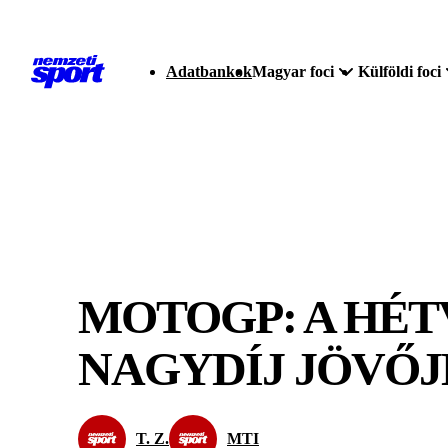
Adatbankok
Magyar foci
Külföldi foci
MOTOGP: A HÉ
NAGYDÍJ JÖVŐ
T. Z.
MTI