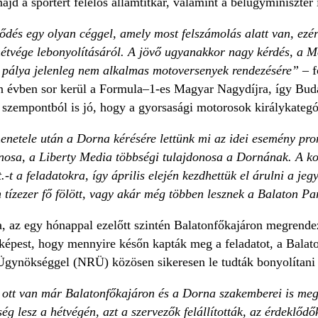
ajd a sportért felelős államtitkár, valamint a belügyminiszter 
ződés egy olyan céggel, amely most felszámolás alatt van, ezér
hétvége lebonyolításáról. A jövő ugyanakkor nagy kérdés, a
 pálya jelenleg nem alkalmas motoversenyek rendezésére”
– f
 évben sor kerül a Formula–1-es Magyar Nagydíjra, így Bud
szempontból is jó, hogy a gyorsasági motorosok királykategór
ele után a Dorna kérésére lettünk mi az idei esemény promó
osa, a Liberty Media többségi tulajdonosa a Dornának. A kor
-t a feladatokra, így április elején kezdhettük el árulni a jegy
tízezer fő fölött, vagy akár még többen lesznek a Balaton P
 az egy hónappal ezelőtt szintén Balatonfőkajáron megrendeze
képest, hogy mennyire későn kapták meg a feladatot, a Balato
gynökséggel (NRÜ) közösen sikeresen le tudták bonyolítani
ott van már Balatonfőkajáron és a Dorna szakemberei is megé
ég lesz a hétvégén, azt a szervezők felállították, az érdeklőd