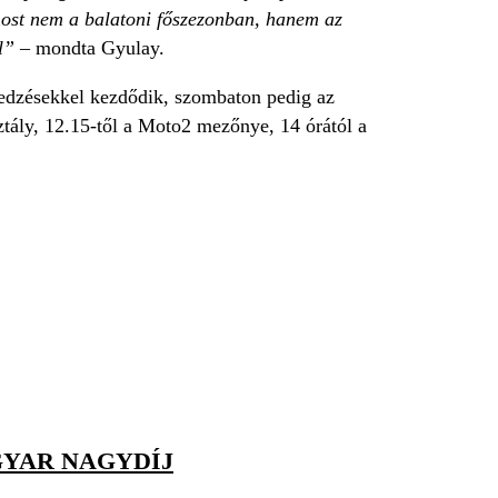
ost nem a balatoni főszezonban, hanem az
l”
– mondta Gyulay.
edzésekkel kezdődik, szombaton pedig az
tály, 12.15-től a Moto2 mezőnye, 14 órától a
GYAR NAGYDÍJ