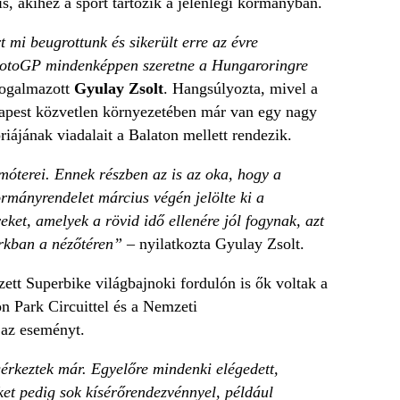
is, akihez a sport tartozik a jelenlegi kormányban.
t mi beugrottunk és sikerült erre az évre
 MotoGP mindenképpen szeretne a Hungaroringre
ogalmazott
Gyulay Zsolt
. Hangsúlyozta, mivel a
apest közvetlen környezetében már van egy nagy
iájának viadalait a Balaton mellett rendezik.
terei. Ennek részben az is az oka, hogy a
mányrendelet március végén jelölte ki a
eket, amelyek a rövid idő ellenére jól fogynak, azt
arkban a nézőtéren”
– nyilatkozta Gyulay Zsolt.
tt Superbike világbajnoki fordulón is ők voltak a
n Park Circuittel és a Nemzeti
 az eseményt.
rkeztek már. Egyelőre mindenki elégedett,
őket pedig sok kísérőrendezvénnyel, például