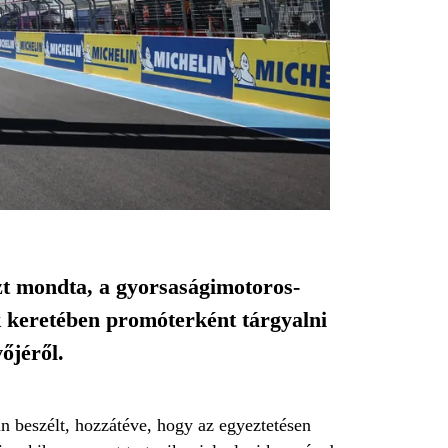
zt mondta, a gyorsaságimotoros-
k keretében promóterként tárgyalni
őjéről.
n beszélt, hozzátéve, hogy az egyeztetésen