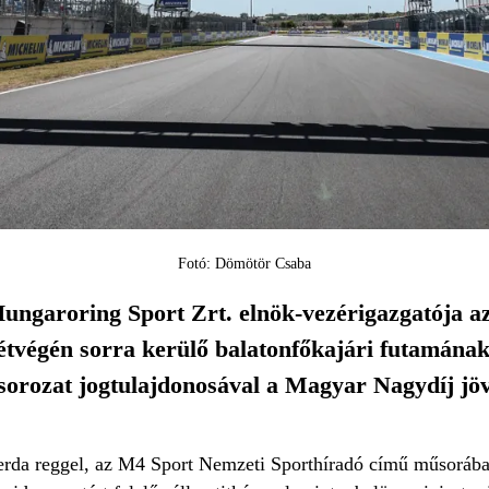
Fotó: Dömötör Csaba
Hungaroring Sport Zrt. elnök-vezérigazgatója a
étvégén sorra kerülő balatonfőkajári futamána
sorozat jogtulajdonosával a Magyar Nagydíj jöv
zerda reggel, az M4 Sport Nemzeti Sporthíradó című műsorába