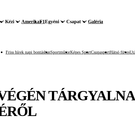
Kézi
Amerika
F1
Egyéni
Csapat
Galéria
Friss hírek napi bontásban
Sportműsor
Képes Sport
Csupasport
Hátsó füves
Utá
TVÉGÉN TÁRGYALNA
JÉRŐL