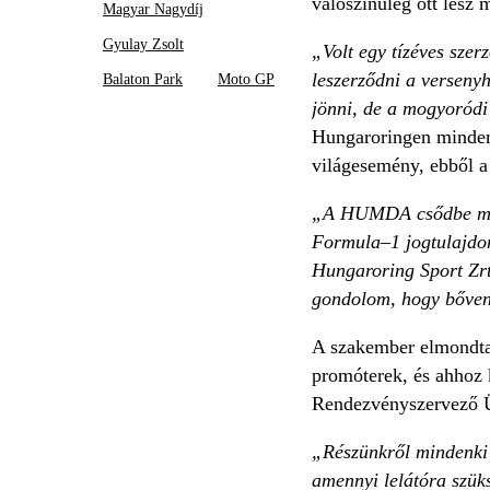
valószínűleg ott lesz m
Magyar Nagydíj
Gyulay Zsolt
„Volt egy tízéves szer
leszerződni a verseny
Balaton Park
Moto GP
jönni, de a mogyoródi
Hungaroringen minden
világesemény, ebből a 
„A HUMDA csődbe menet
Formula–1 jogtulajdon
Hungaroring Sport Zrt.
gondolom, hogy bőven 
A szakember elmondta,
promóterek, és ahhoz 
Rendezvényszervező Ü
„Részünkről mindenki 
amennyi lelátóra szüks