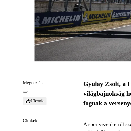
Megosztás
Gyulay Zsolt, a 
világbajnokság h
0
Tetszik
fognak a verseny
Címkék
A sportvezető erről s