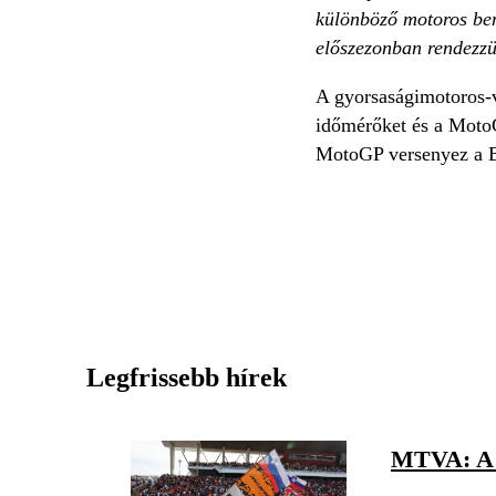
különböző motoros bem
előszezonban rendezzük
A gyorsaságimotoros-
időmérőket és a MotoG
MotoGP versenyez a B
Legfrissebb hírek
MTVA: A