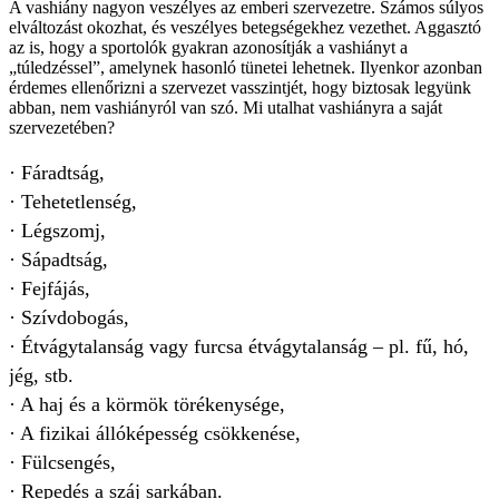
A vashiány nagyon veszélyes az emberi szervezetre. Számos súlyos
elváltozást okozhat, és veszélyes betegségekhez vezethet. Aggasztó
az is, hogy a sportolók gyakran azonosítják a vashiányt a
„túledzéssel”, amelynek hasonló tünetei lehetnek. Ilyenkor azonban
érdemes ellenőrizni a szervezet vasszintjét, hogy biztosak legyünk
abban, nem vashiányról van szó. Mi utalhat vashiányra a saját
szervezetében?
· Fáradtság,
· Tehetetlenség,
· Légszomj,
· Sápadtság,
· Fejfájás,
· Szívdobogás,
· Étvágytalanság vagy furcsa étvágytalanság – pl. fű, hó,
jég, stb.
· A haj és a körmök törékenysége,
· A fizikai állóképesség csökkenése,
· Fülcsengés,
· Repedés a száj sarkában.