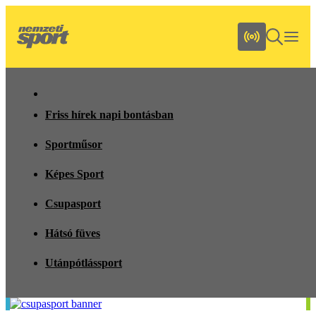
Friss hírek napi bontásban
Sportműsor
Képes Sport
Csupasport
Hátsó füves
Utánpótlássport