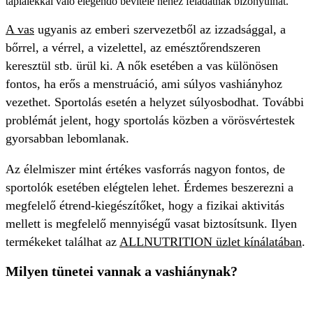
táplálékkal való elegendő bevitele nehéz feladatnak bizonyulhat.
A vas
ugyanis az emberi szervezetből az izzadsággal, a
bőrrel, a vérrel, a vizelettel, az emésztőrendszeren
keresztül stb. ürül ki. A nők esetében a vas különösen
fontos, ha erős a menstruáció, ami súlyos vashiányhoz
vezethet. Sportolás esetén a helyzet súlyosbodhat. További
problémát jelent, hogy sportolás közben a vörösvértestek
gyorsabban lebomlanak.
Az élelmiszer mint értékes vasforrás nagyon fontos, de
sportolók esetében elégtelen lehet. Érdemes beszerezni a
megfelelő étrend-kiegészítőket, hogy a fizikai aktivitás
mellett is megfelelő mennyiségű vasat biztosítsunk. Ilyen
termékeket találhat az
ALLNUTRITION üzlet kínálatában
.
Milyen tünetei vannak a vashiánynak?