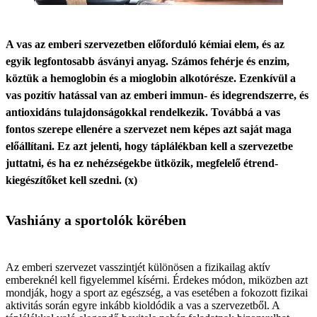
A vas az emberi szervezetben előforduló kémiai elem, és az
egyik legfontosabb ásványi anyag. Számos fehérje és enzim,
köztük a hemoglobin és a mioglobin alkotórésze. Ezenkívül a
vas pozitív hatással van az emberi immun- és idegrendszerre, és
antioxidáns tulajdonságokkal rendelkezik. Továbbá a vas
fontos szerepe ellenére a szervezet nem képes azt saját maga
előállítani. Ez azt jelenti, hogy táplálékban kell a szervezetbe
juttatni, és ha ez nehézségekbe ütközik, megfelelő étrend-
kiegészítőket kell szedni. (x)
Vashiány a sportolók körében
Az emberi szervezet vasszintjét különösen a fizikailag aktív
embereknél kell figyelemmel kísérni. Érdekes módon, miközben azt
mondják, hogy a sport az egészség, a vas esetében a fokozott fizikai
aktivitás során egyre inkább kioldódik a vas a szervezetből. A