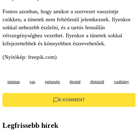
Fontos azonban, hogy amikor a szervezet vasszintje
csökken, a tünetek nem feltétlenül jelentkeznek. Ilyenkor
sokkal nehezebb észlelni, és a tartós fennállás
vérszegénységhez vezethet. Ilyenkor a tünetek sokkal
kifejezettebbek és könnyebben észrevehetőek.
(Nyitókép: freepik.com)
immun
vas
egészség
étrend
életmód
vashiány
0 KOMMENT
Legfrissebb hírek