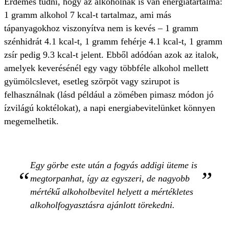
Érdemes tudni, hogy az alkoholnak is van energiatartalma:
1 gramm alkohol 7 kcal-t tartalmaz, ami más
tápanyagokhoz viszonyítva nem is kevés – 1 gramm
szénhidrát 4.1 kcal-t, 1 gramm fehérje 4.1 kcal-t, 1 gramm
zsír pedig 9.3 kcal-t jelent. Ebből adódóan azok az italok,
amelyek keverésénél egy vagy többféle alkohol mellett
gyümölcslevet, esetleg szörpöt vagy szirupot is
felhasználnak (lásd például a zömében pimasz módon jó
ízvilágú koktélokat), a napi energiabevitelünket könnyen
megemelhetik.
Egy görbe este után a fogyás addigi üteme is
megtorpanhat, így az egyszeri, de nagyobb
mértékű alkoholbevitel helyett a mértékletes
alkoholfogyasztásra ajánlott törekedni.