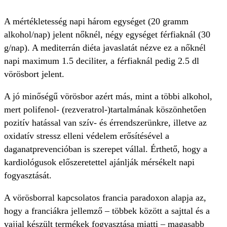
A mértékletesség napi három egységet (20 gramm
alkohol/nap) jelent nőknél, négy egységet férfiaknál (30
g/nap). A mediterrán diéta javaslatát nézve ez a nőknél
napi maximum 1.5 deciliter, a férfiaknál pedig 2.5 dl
vörösbort jelent.
A jó minőségű vörösbor azért más, mint a többi alkohol,
mert polifenol- (rezveratrol-)tartalmának köszönhetően
pozitív hatással van szív- és érrendszerünkre, illetve az
oxidatív stressz elleni védelem erősítésével a
daganatprevencióban is szerepet vállal. Érthető, hogy a
kardiológusok előszeretettel ajánlják mérsékelt napi
fogyasztását.
A vörösborral kapcsolatos francia paradoxon alapja az,
hogy a franciákra jellemző – többek között a sajttal és a
vajjal készült termékek fogyasztása miatti – magasabb