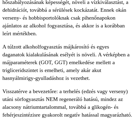
hőszabályozásának képességét, növeli a vízkiválasztást, a
dehidrációt, továbbá a sérülések kockázatát. Ennek okán
verseny- és hobbisportolóknak csak pihenőnapokon
ajánlatos az alkohol fogyasztása, és akkor is a korábban
leírt mértékben.
A túlzott alkoholfogyasztás májkárosító és egyes
daganatok kialakulásának esélyét is növeli. A vérképben a
májparaméterek (GOT, GGT) emelkedése mellett a
trigliceridszintet is emelheti, amely akár akut
hasnyálmirigy-gyulladáshoz is vezethet.
Visszatérve a bevezetőre: a terhelés (edzés vagy verseny)
utáni sörfogyasztás NEM regeneráló hatású, mindez az
alacsony nátriumtartalommal, továbbá a glikogén- és
fehérjeszintézisre gyakorolt negatív hatással magyarázható.