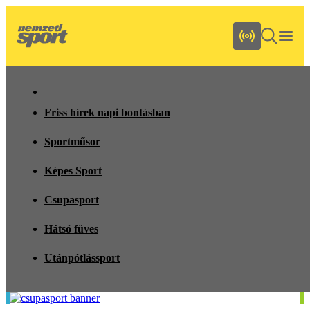
Friss hírek napi bontásban
Sportműsor
Képes Sport
Csupasport
Hátsó füves
Utánpótlássport