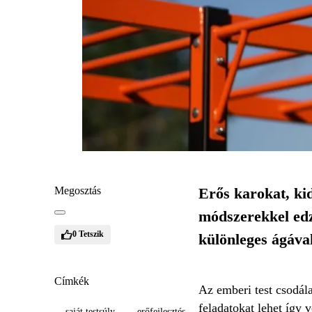
Megosztás
Erős karokat, ki
módszerekkel edz
0
Tetszik
különleges ágával
Címkék
Az emberi test csodál
feladatokat lehet így 
saját testsúly
erőfejlesztés