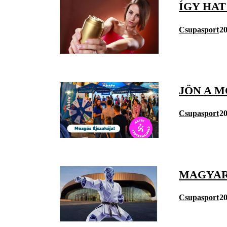
ÍGY HA
Csupasport
20
JÖN A M
Csupasport
20
MAGYAR
Csupasport
20