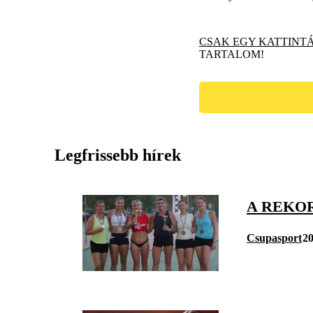
CSAK EGY KATTINT
TARTALOM!
Legfrissebb hírek
A REKOR
Csupasport
20