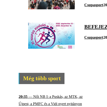
Csupasport
20
BEFEJEZ
Csupasport
20
Még több sport
20:35
— Női NB I: a Puskás, az MTK, az
Újpest, a PMFC és a Vidi nyert nyitányon