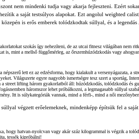
viszont nem mindenki tudja vagy akarja fejleszteni. Ezért so
ezítik a saját testsúlyos alapokat. Ezt angolul weighted cali
közepén is erős emberek tolódzkodtak súllyal, és a legendás 
orlatokat szokás így nehezíteni, de az utcai fitnesz világában nem ri
okat is, mint a mellső függőmérleg, az őrszemhúzódzkodás vagy ahogyan
 népszerű lett ez az edzésforma, hogy kialakult a versenyágazata, a str
yeket. Világszerte egyre nagyobb ismertségre tesz szert a sportág, Inte
a a street lifting három gyakorlatból áll: húzódzkodás, tolódzkodás és
gásnemben háromszor lehet próbálkozni, a legmagasabb súllyal szabál
dmény. Itt is súlykategóriák vannak, mind a férfi-, mind a női mezőnyben
 súllyal végzett erőelemeknek, mindenképp építsük fel a sajá
itka, hogy hatvan-nyolcvan vagy akár száz kilogrammal is végzik a tol
ta, tessék kipróbálni!