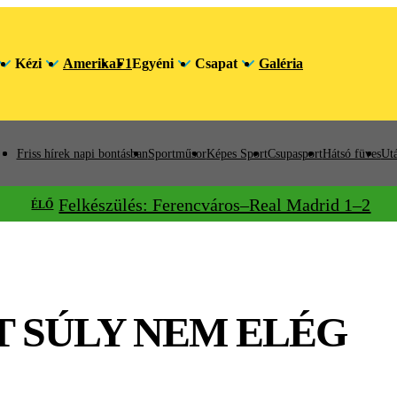
Kézi
Amerika
F1
Egyéni
Csapat
Galéria
Friss hírek napi bontásban
Sportműsor
Képes Sport
Csupasport
Hátsó füves
Utá
Felkészülés: Ferencváros–Real Madrid 1–2
ÉLŐ
T SÚLY NEM ELÉG