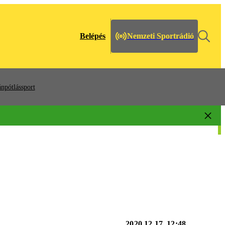
Belépés
Nemzeti Sportrádió
npótlássport
2020.12.17. 12:48