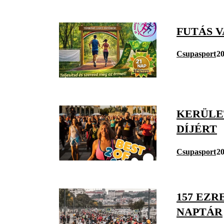
FUTÁS V
Csupasport
20
KERÜLE
DÍJÉRT
Csupasport
20
157 EZR
NAPTÁR