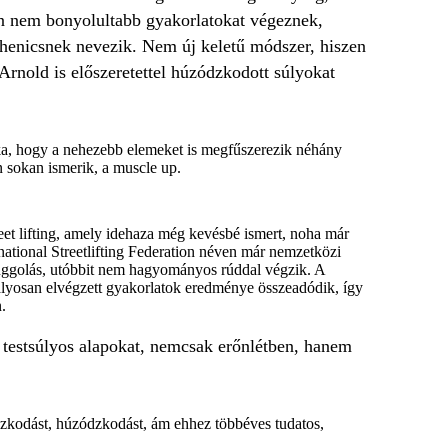
kan nem bonyolultabb gyakorlatokat végeznek,
sthenicsnek nevezik. Nem új keletű módszer, hiszen
Arnold is előszeretettel húzódzkodott súlyokat
tka, hogy a nehezebb elemeket is megfűszerezik néhány
 sokan ismerik, a muscle up.
eet lifting, amely idehaza még kevésbé ismert, noha már
rnational Streetlifting Federation néven már nemzetközi
 guggolás, utóbbit nem hagyományos rúddal végzik. A
yosan elvégzett gyakorlatok eredménye összeadódik, így
.
t testsúlyos alapokat, nemcsak erőnlétben, hanem
ódzkodást, húzódzkodást, ám ehhez többéves tudatos,