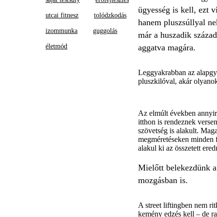
ügyesség is kell, ezt 
utcai fitnesz
tolódzkodás
hanem pluszsúllyal neh
izommunka
guggolás
már a huszadik század 
életmód
aggatva magára.
Leggyakrabban az alapgyak
pluszkilóval, akár olyan
Az elmúlt években annyira
itthon is rendeznek versen
szövetség is alakult. Mag
megméretéseken minden fo
alakul ki az összetett ere
Mielőtt belekezdünk a
mozgásban is.
A street liftingben nem r
kemény edzés kell – de raj