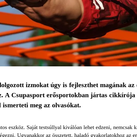
dolgozott izmokat úgy is fejleszthet magának az
. A Csupasport erősportokban jártas cikkírója 
 ismerteti meg az olvasókat.
atos eszköz. Saját testsúllyal kiválóan lehet edzeni, nemcsak
végezni. Ugyanakkor az összetett, haladó gyakorlatokhoz az er