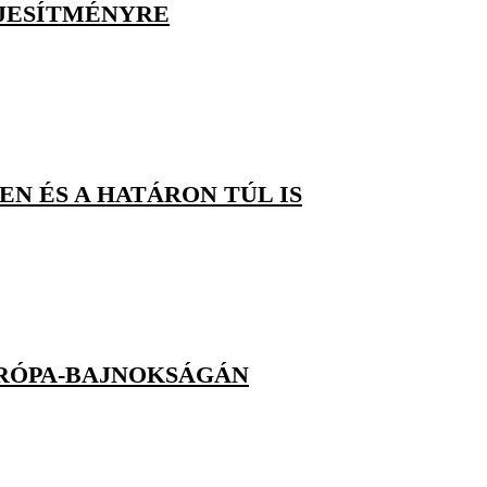
LJESÍTMÉNYRE
N ÉS A HATÁRON TÚL IS
RÓPA-BAJNOKSÁGÁN