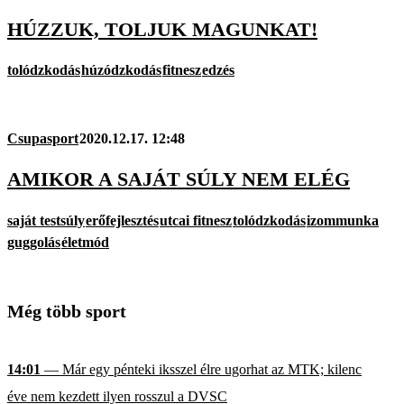
HÚZZUK, TOLJUK MAGUNKAT!
tolódzkodás
húzódzkodás
fitnesz
edzés
Csupasport
2020.12.17. 12:48
AMIKOR A SAJÁT SÚLY NEM ELÉG
saját testsúly
erőfejlesztés
utcai fitnesz
tolódzkodás
izommunka
guggolás
életmód
Még több sport
14:01
— Már egy pénteki iksszel élre ugorhat az MTK; kilenc
éve nem kezdett ilyen rosszul a DVSC