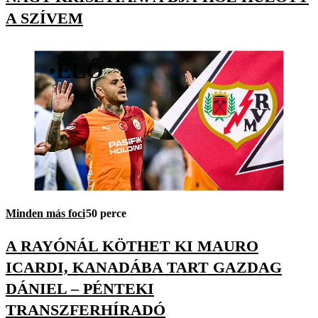
A SZÍVEM
•
ÉLŐ
Minden más foci
50 perce
A RAYÓNÁL KÖTHET KI MAURO
ICARDI, KANADÁBA TART GAZDAG
DÁNIEL – PÉNTEKI
TRANSZFERHÍRADÓ