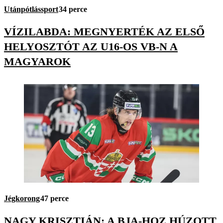
Utánpótlássport
34 perce
VÍZILABDA: MEGNYERTÉK AZ ELSŐ
HELYOSZTÓT AZ U16-OS VB-N A
MAGYAROK
Jégkorong
47 perce
NAGY KRISZTIÁN: A BJA-HOZ HÚZOTT