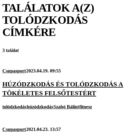
TALÁLATOK A(Z)
TOLÓDZKODÁS
CÍMKÉRE
3 találat
Csupasport
2023.04.19. 09:55
HÚZÓDZKODÁS ÉS TOLÓDZKODÁS A
TÖKÉLETES FELSŐTESTÉRT
tolódzkodás
húzódzkodás
Szabó Bálint
fitnesz
Csupasport
2021.04.23. 13:57