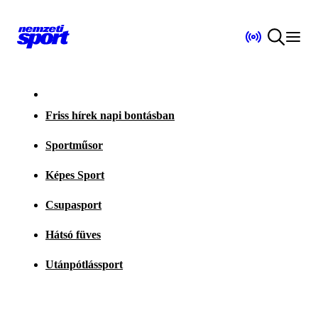
Friss hírek napi bontásban
Sportműsor
Képes Sport
Csupasport
Hátsó füves
Utánpótlássport