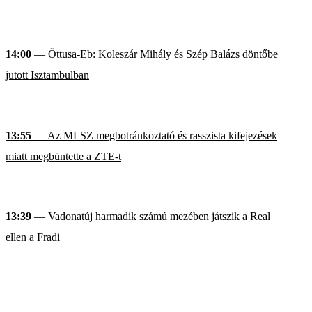
14:00
— Öttusa-Eb: Koleszár Mihály és Szép Balázs döntőbe
jutott Isztambulban
13:55
— Az MLSZ megbotránkoztató és rasszista kifejezések
miatt megbüntette a ZTE-t
13:39
— Vadonatúj harmadik számú mezében játszik a Real
ellen a Fradi