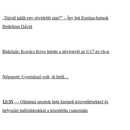
„Dávid talált egy rövidebb utat?” – Így lett Európa-bajnok
Betlehem Dávid
Birkózás: Kovács Keve letette a névjegyét az U17-es vb-n
Népsport: Gyorsúszó volt, öt betű…
12:35
— Olimpiai sportok hete kiemelt közvetítésekkel és
helyszíni tudósításokkal a közmédia csatornáin