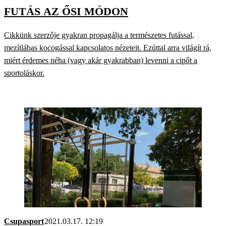
FUTÁS AZ ŐSI MÓDON
Cikkünk szerzője gyakran propagálja a természetes futással,
mezítlábas kocogással kapcsolatos nézeteit. Ezúttal arra világít rá,
miért érdemes néha (vagy akár gyakrabban) levenni a cipőt a
sportoláskor.
Csupasport
2021.03.17. 12:19