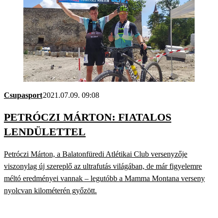
Csupasport
2021.07.09. 09:08
PETRÓCZI MÁRTON: FIATALOS
LENDÜLETTEL
Petróczi Márton, a Balatonfüredi Atlétikai Club versenyzője
viszonylag új szereplő az ultrafutás világában, de már figyelemre
méltó eredményei vannak – legutóbb a Mamma Montana verseny
nyolcvan kilométerén győzött.