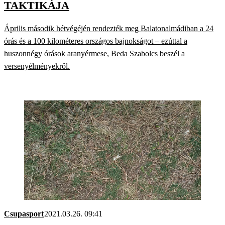
TAKTIKÁJA
Április második hétvégéjén rendezték meg Balatonalmádiban a 24
órás és a 100 kilométeres országos bajnokságot – ezúttal a
huszonnégy órások aranyérmese, Beda Szabolcs beszél a
versenyélményekről.
Csupasport
2021.03.26. 09:41