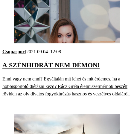
Csupasport
2021.09.04. 12:08
A SZÉNHIDRÁT NEM DÉMON!
Enni vagy nem enni? Egyáltalán mit lehet és mit érdemes, ha a
hobbisportoló diétázni kezd? Rácz Gréta élelmiszermérnök beszélt
röviden az oly divatos fogyókúrázás hasznos és veszélyes oldaláról.