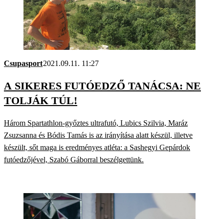
Csupasport
2021.09.11. 11:27
A SIKERES FUTÓEDZŐ TANÁCSA: NE
TOLJÁK TÚL!
Három Spartathlon-győztes ultrafutó, Lubics Szilvia, Maráz
Zsuzsanna és Bódis Tamás is az irányítása alatt készül, illetve
készült, sőt maga is eredményes atléta: a Sashegyi Gepárdok
futóedzőjével, Szabó Gáborral beszélgettünk.