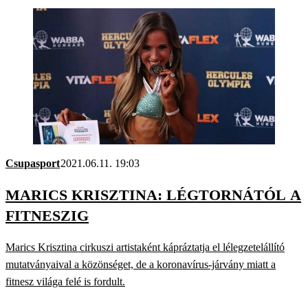
Csupasport
2021.06.11. 19:03
MARICS KRISZTINA: LÉGTORNÁTÓL A
FITNESZIG
Marics Krisztina cirkuszi artistaként kápráztatja el lélegzetelállító
mutatványaival a közönséget, de a koronavírus-járvány miatt a
fitnesz világa felé is fordult.