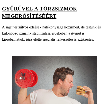
GYŰRŰVEL A TÖRZSIZMOK
MEGERŐSÍTÉSÉÉRT
A saját testsúlyos edzések hatékonysága közismert, de testünk és
különböző izmaink stabilizálása érdekében a gyűrűt is
kipróbálhatjuk, igaz előtte speciális felkészülés is szükséges.