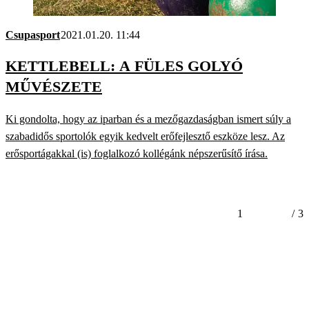
Csupasport
2021.01.20. 11:44
KETTLEBELL: A FÜLES GOLYÓ
MŰVÉSZETE
Ki gondolta, hogy az iparban és a mezőgazdaságban ismert súly a
szabadidős sportolók egyik kedvelt erőfejlesztő eszköze lesz. Az
erősportágakkal (is) foglalkozó kollégánk népszerűsítő írása.
1
/
3