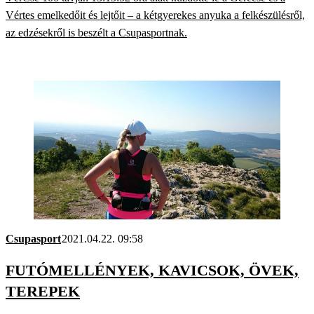
Vértes emelkedőit és lejtőit – a kétgyerekes anyuka a felkészülésről,
az edzésekről is beszélt a Csupasportnak.
Csupasport
2021.04.22. 09:58
FUTÓMELLÉNYEK, KAVICSOK, ÖVEK,
TEREPEK