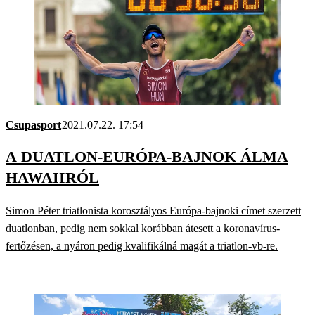
Csupasport
2021.07.22. 17:54
A DUATLON-EURÓPA-BAJNOK ÁLMA
HAWAIIRÓL
Simon Péter triatlonista korosztályos Európa-bajnoki címet szerzett
duatlonban, pedig nem sokkal korábban átesett a koronavírus-
fertőzésen, a nyáron pedig kvalifikálná magát a triatlon-vb-re.