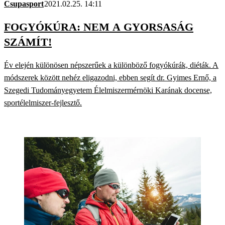
Csupasport
2021.02.25. 14:11
FOGYÓKÚRA: NEM A GYORSASÁG
SZÁMÍT!
Év elején különösen népszerűek a különböző fogyókúrák, diéták. A
módszerek között nehéz eligazodni, ebben segít dr. Gyimes Ernő, a
Szegedi Tudományegyetem Élelmiszermérnöki Karának docense,
sportélelmiszer-fejlesztő.