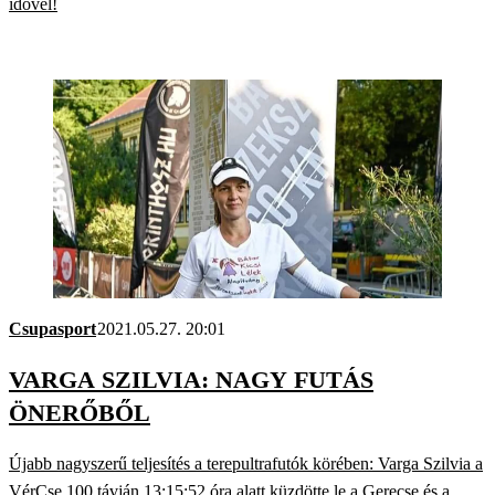
idővel!
Csupasport
2021.05.27. 20:01
VARGA SZILVIA: NAGY FUTÁS
ÖNERŐBŐL
Újabb nagyszerű teljesítés a terepultrafutók körében: Varga Szilvia a
VérCse 100 távján 13:15:52 óra alatt küzdötte le a Gerecse és a