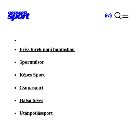
Friss hírek napi bontásban
Sportműsor
Képes Sport
Csupasport
Hátsó füves
Utánpótlássport