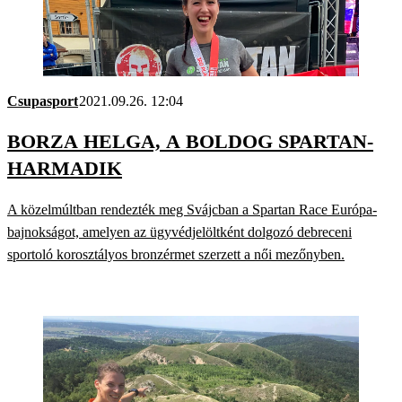
Csupasport
2021.09.26. 12:04
BORZA HELGA, A BOLDOG SPARTAN-
HARMADIK
A közelmúltban rendezték meg Svájcban a Spartan Race Európa-
bajnokságot, amelyen az ügyvédjelöltként dolgozó debreceni
sportoló korosztályos bronzérmet szerzett a női mezőnyben.