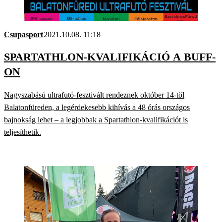
Csupasport
2021.10.08. 11:18
SPARTATHLON-KVALIFIKÁCIÓ A BUFF-
ON
Nagyszabású ultrafutó-fesztivált rendeznek október 14-től
Balatonfüreden, a legérdekesebb kihívás a 48 órás országos
bajnokság lehet – a legjobbak a Spartathlon-kvalifikációt is
teljesíthetik.