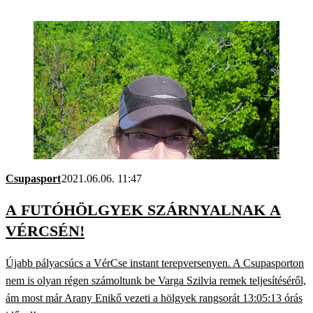
Csupasport
2021.06.06. 11:47
A FUTÓHÖLGYEK SZÁRNYALNAK A
VÉRCSÉN!
Újabb pályacsúcs a VérCse instant terepversenyen. A Csupasporton
nem is olyan régen számoltunk be Varga Szilvia remek teljesítéséről,
ám most már Arany Enikő vezeti a hölgyek rangsorát 13:05:13 órás