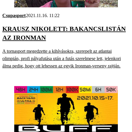
Csupasport
2021.11.16. 11:22
KRAUSZ NIKOLETT: BAKANCSLISTÁN
AZ IRONMAN
A tornasport megedzette a kihívásokra, szerepelt az atlantai
olimpián, profi pályafutása után a futás szerelmese lett, jelenkori
álma pedig, hogy ott lehessen az egyik Ironman-verseny rajtján.