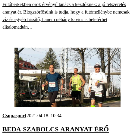
Futóberkekben örök érvényű tanács a kezdőknek: a jó felszerelés
aranyat ér. Blogszörfösünk is tudja, hogy a futómellénybe nemcsak
víz és egyéb frissítő, hanem néhány kavics is beleférhet
alkalomadtán…
Csupasport
2021.04.18. 10:34
BEDA SZABOLCS ARANYAT ÉRŐ