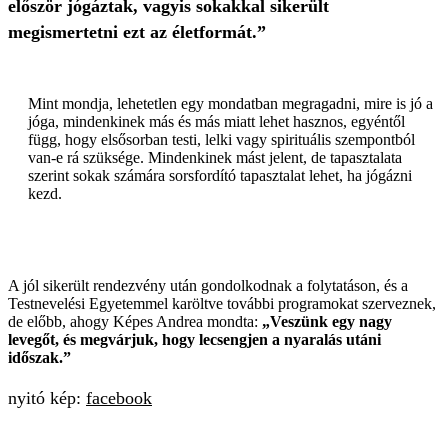
először jógáztak, vagyis sokakkal sikerült
megismertetni ezt az életformát.”
Mint mondja, lehetetlen egy mondatban megragadni, mire is jó a
jóga, mindenkinek más és más miatt lehet hasznos, egyéntől
függ, hogy elsősorban testi, lelki vagy spirituális szempontból
van-e rá szüksége. Mindenkinek mást jelent, de tapasztalata
szerint sokak számára sorsfordító tapasztalat lehet, ha jógázni
kezd.
A jól sikerült rendezvény után gondolkodnak a folytatáson, és a
Testnevelési Egyetemmel karöltve további programokat szerveznek,
de előbb, ahogy Képes Andrea mondta:
„Veszünk egy nagy
levegőt, és megvárjuk, hogy lecsengjen a nyaralás utáni
időszak.”
nyitó kép:
facebook