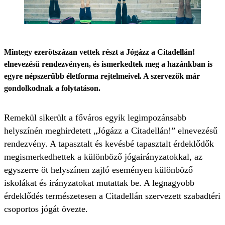
Mintegy ezerötszázan vettek részt a Jógázz a Citadellán!
elnevezésű rendezvényen, és ismerkedtek meg a hazánkban is
egyre népszerűbb életforma rejtelmeivel. A szervezők már
gondolkodnak a folytatáson.
Remekül sikerült a főváros egyik legimpozánsabb
helyszínén meghirdetett „Jógázz a Citadellán!” elnevezésű
rendezvény. A tapasztalt és kevésbé tapasztalt érdeklődők
megismerkedhettek a különböző jógairányzatokkal, az
egyszerre öt helyszínen zajló eseményen különböző
iskolákat és irányzatokat mutattak be. A legnagyobb
érdeklődés természetesen a Citadellán szervezett szabadtéri
csoportos jógát övezte.