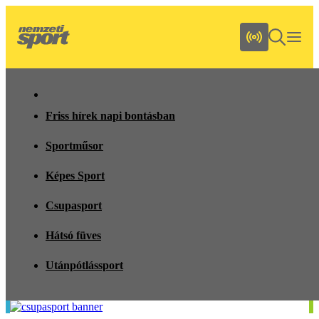
Friss hírek napi bontásban
Sportműsor
Képes Sport
Csupasport
Hátsó füves
Utánpótlássport