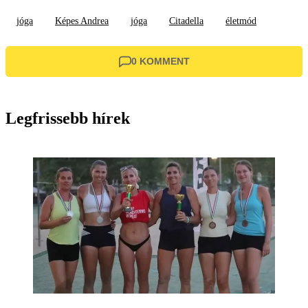
jóga
Képes Andrea
jóga
Citadella
életmód
0 KOMMENT
Legfrissebb hírek