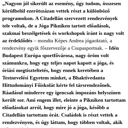
„Nagyon jól sikerült az esemény, úgy tudom, összesen
körülbelül ezerötszázan vettek részt a különböző
programokon. A Citadellán szervezett rendezvények
tele voltak, de a Jóga Pikniken tartott előadások,
szakmai beszélgetések és workshopok iránt is nagy volt
az érdeklődés
– mondta Képes Andrea jógaoktató, a
rendezvény egyik főszervezője a Csupasportnak. –
Idén
Budapest Európa sportfővárosa, nagy öröm volt
számunkra, hogy egy teljes napot kapott a jóga, és
óriási megtiszteltetés, hogy ennek keretében a
Testnevelési Egyetem minket, a Bhaktivedanta
Hittudományi Főiskolát kérte fel társrendezőnek.
Ráadásul minderre egy igencsak impozáns helyszínen
került sor. Ami engem illet, eleinte a Pikniken tartottam
előadásokat arról, hogy mire jó a jóga, később a
Citadellán tartottam órát. Családok is részt vettek a
rendezvényen, és úgy láttam, hogy többen voltak, akik