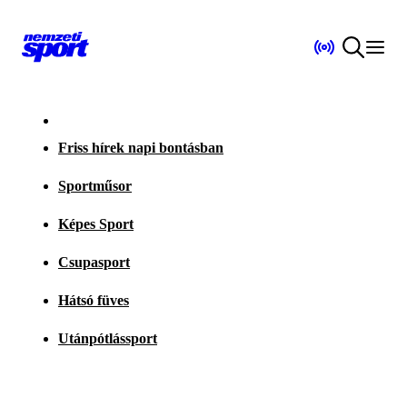
Friss hírek napi bontásban
Sportműsor
Képes Sport
Csupasport
Hátsó füves
Utánpótlássport