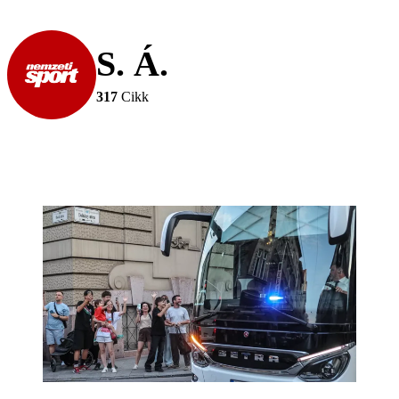
S. Á.
317
Cikk