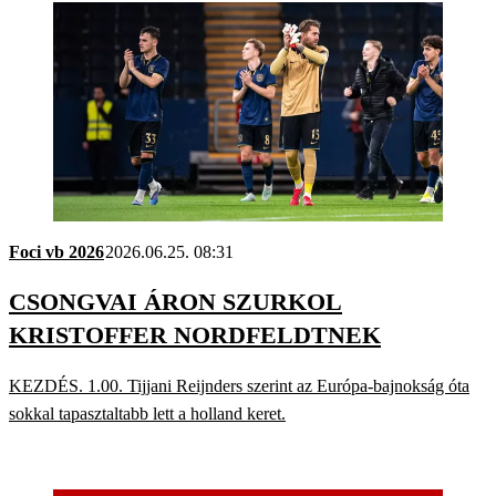
Foci vb 2026
2026.06.25. 08:31
CSONGVAI ÁRON SZURKOL
KRISTOFFER NORDFELDTNEK
KEZDÉS. 1.00. Tijjani Reijnders szerint az Európa-bajnokság óta
sokkal tapasztaltabb lett a holland keret.