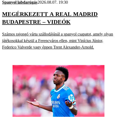
Spanyol labdarúgás
2026.08.07. 19:30
MEGÉRKEZETT A REAL MADRID
BUDAPESTRE – VIDEÓK
Számos rajongó várta szállodájánál a spanyol csapatot, amely olyan
játékosokkal készül a Ferencváros ellen, mint Vinícius Júnior,
Federico Valverde vagy éppen Trent Alexander-Arnold.