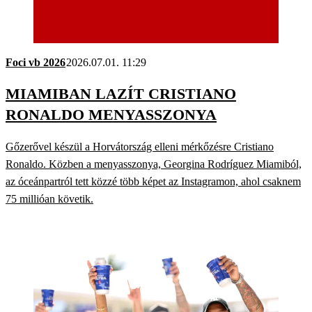
Foci vb 2026
2026.07.01. 11:29
MIAMIBAN LAZÍT CRISTIANO
RONALDO MENYASSZONYA
Gőzerővel készül a Horvátország elleni mérkőzésre Cristiano
Ronaldo. Közben a menyasszonya, Georgina Rodríguez Miamiból,
az óceánpartról tett közzé több képet az Instagramon, ahol csaknem
75 millióan követik.