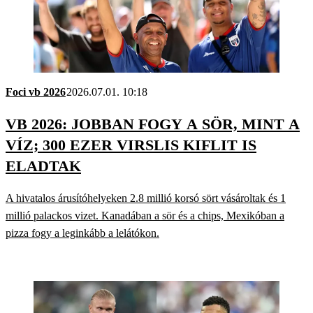
Foci vb 2026
2026.07.01. 10:18
VB 2026: JOBBAN FOGY A SÖR, MINT A
VÍZ; 300 EZER VIRSLIS KIFLIT IS
ELADTAK
A hivatalos árusítóhelyeken 2.8 millió korsó sört vásároltak és 1
millió palackos vizet. Kanadában a sör és a chips, Mexikóban a
pizza fogy a leginkább a lelátókon.