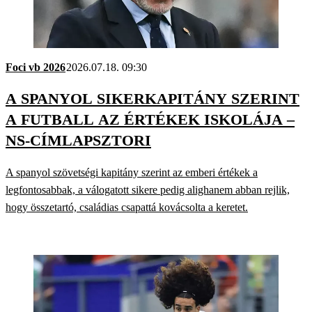
Foci vb 2026
2026.07.18. 09:30
A SPANYOL SIKERKAPITÁNY SZERINT
A FUTBALL AZ ÉRTÉKEK ISKOLÁJA –
NS-CÍMLAPSZTORI
A spanyol szövetségi kapitány szerint az emberi értékek a
legfontosabbak, a válogatott sikere pedig alighanem abban rejlik,
hogy összetartó, családias csapattá kovácsolta a keretet.