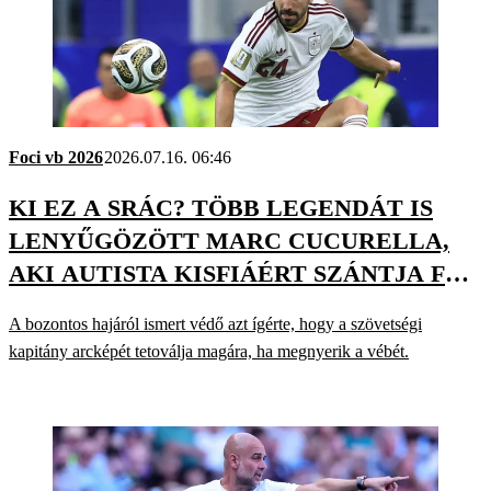
Foci vb 2026
2026.07.16. 06:46
KI EZ A SRÁC? TÖBB LEGENDÁT IS
LENYŰGÖZÖTT MARC CUCURELLA,
AKI AUTISTA KISFIÁÉRT SZÁNTJA FEL
A PÁLYÁT
A bozontos hajáról ismert védő azt ígérte, hogy a szövetségi
kapitány arcképét tetoválja magára, ha megnyerik a vébét.