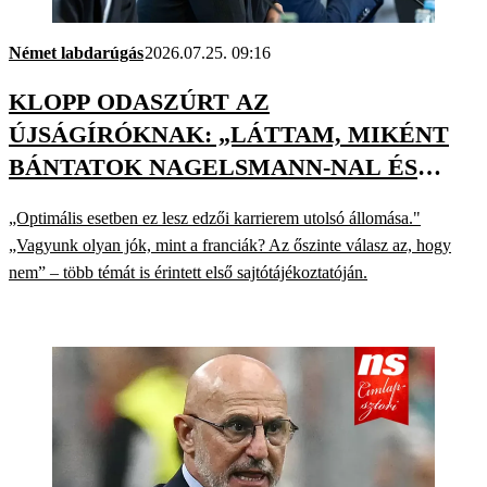
Német labdarúgás
2026.07.25. 09:16
KLOPP ODASZÚRT AZ
ÚJSÁGÍRÓKNAK: „LÁTTAM, MIKÉNT
BÁNTATOK NAGELSMANN-NAL ÉS
TUCHELLEL”
„Optimális esetben ez lesz edzői karrierem utolsó állomása."
„Vagyunk olyan jók, mint a franciák? Az őszinte válasz az, hogy
nem” – több témát is érintett első sajtótájékoztatóján.