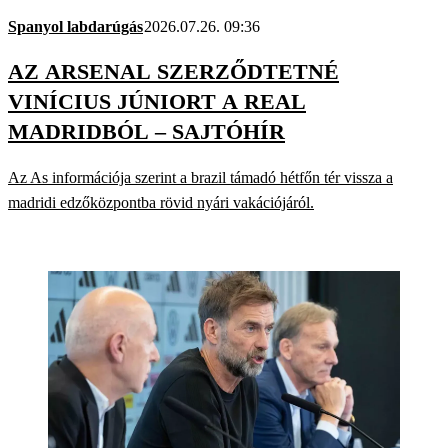
Spanyol labdarúgás
2026.07.26. 09:36
AZ ARSENAL SZERZŐDTETNÉ
VINÍCIUS JÚNIORT A REAL
MADRIDBÓL – SAJTÓHÍR
Az As információja szerint a brazil támadó hétfőn tér vissza a
madridi edzőközpontba rövid nyári vakációjáról.