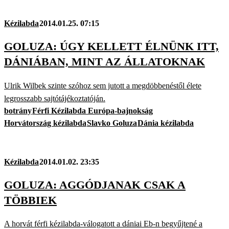
Kézilabda
2014.01.25. 07:15
GOLUZA: ÚGY KELLETT ÉLNÜNK ITT,
DÁNIÁBAN, MINT AZ ÁLLATOKNAK
Ulrik Wilbek szinte szóhoz sem jutott a megdöbbenéstől élete
legrosszabb sajtótájékoztatóján.
botrány
Férfi Kézilabda Európa-bajnokság
Horvátország kézilabda
Slavko Goluza
Dánia kézilabda
Kézilabda
2014.01.02. 23:35
GOLUZA: AGGÓDJANAK CSAK A
TÖBBIEK
A horvát férfi kézilabda-válogatott a dániai Eb-n begyűjtené a