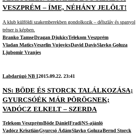
VESZPRÉM – ÍME, NÉHÁNY JELÖLT!
A klub külföldi szakemberekben gondolkozik – délszláv és spanyol
tréner is képben.
Branko Tamse
Dragan Djukics
Telekom Veszprém
Vladan Matics
Veszelin Vujovics
David Davis
Slavko Goluza
Ljubomir Vranjes
Labdarúgó NB I
2015.09.22. 23:41
NS: BÖDE ÉS STORCK TALÁLKOZÁSA;
GYURCSÓÉK MÁR PÖRÖGNEK;
VADÓCZ ELKELT – SZERDA
Telekom Veszprém
Böde Dániel
Fradi
NS-ajánló
Vadócz Krisztián
Gyurcsó Ádám
Slavko Goluza
Bernd Storck