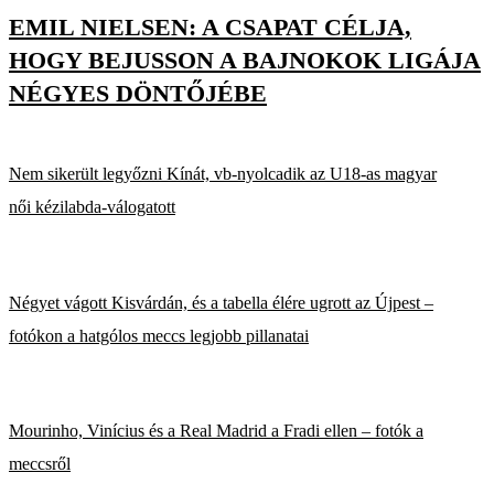
EMIL NIELSEN: A CSAPAT CÉLJA,
HOGY BEJUSSON A BAJNOKOK LIGÁJA
NÉGYES DÖNTŐJÉBE
Nem sikerült legyőzni Kínát, vb-nyolcadik az U18-as magyar
női kézilabda-válogatott
Négyet vágott Kisvárdán, és a tabella élére ugrott az Újpest –
fotókon a hatgólos meccs legjobb pillanatai
Mourinho, Vinícius és a Real Madrid a Fradi ellen – fotók a
meccsről