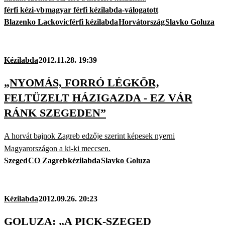
férfi kézi-vb
magyar férfi kézilabda-válogatott
Blazenko Lackovic
férfi kézilabda
Horvátország
Slavko Goluza
Kézilabda
2012.11.28. 19:39
„NYOMÁS, FORRÓ LÉGKÖR,
FELTÜZELT HÁZIGAZDA - EZ VÁR
RÁNK SZEGEDEN”
A horvát bajnok Zagreb edzője szerint képesek nyerni
Magyarországon a ki-ki meccsen.
Szeged
CO Zagreb
kézilabda
Slavko Goluza
Kézilabda
2012.09.26. 20:23
GOLUZA: „A PICK-SZEGED