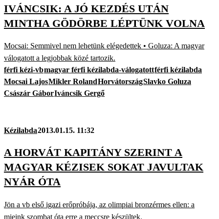
IVÁNCSIK: A JÓ KEZDÉS UTÁN
MINTHA GÖDÖRBE LÉPTÜNK VOLNA
Mocsai: Semmivel nem lehetünk elégedettek • Goluza: A magyar
válogatott a legjobbak közé tartozik.
férfi kézi-vb
magyar férfi kézilabda-válogatott
férfi kézilabda
Mocsai Lajos
Mikler Roland
Horvátország
Slavko Goluza
Császár Gábor
Iváncsik Gergő
Kézilabda
2013.01.15. 11:32
A HORVÁT KAPITÁNY SZERINT A
MAGYAR KÉZISEK SOKAT JAVULTAK
NYÁR ÓTA
Jön a vb első igazi erőpróbája, az olimpiai bronzérmes ellen: a
mieink szombat óta erre a meccsre készültek.