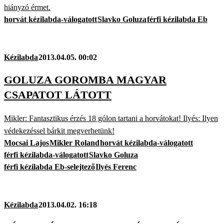
hiányzó érmet.
horvát kézilabda-válogatott
Slavko Goluza
férfi kézilabda Eb
Kézilabda
2013.04.05. 00:02
GOLUZA GOROMBA MAGYAR
CSAPATOT LÁTOTT
Mikler: Fantasztikus érzés 18 gólon tartani a horvátokat! Ilyés: Ilyen
védekezéssel bárkit megverhetünk!
Mocsai Lajos
Mikler Roland
horvát kézilabda-válogatott
férfi kézilabda-válogatott
Slavko Goluza
férfi kézilabda Eb-selejtező
Ilyés Ferenc
Kézilabda
2013.04.02. 16:18