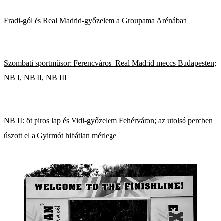
Fradi-gól és Real Madrid-győzelem a Groupama Arénában
Szombati sportműsor: Ferencváros–Real Madrid meccs Budapesten;
NB I, NB II, NB III
NB II: öt piros lap és Vidi-győzelem Fehérváron; az utolsó percben
úszott el a Gyirmót hibátlan mérlege