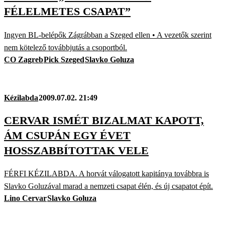
FÉLELMETES CSAPAT”
Ingyen BL-belépők Zágrábban a Szeged ellen • A vezetők szerint
nem kötelező továbbjutás a csoportból.
CO Zagreb
Pick Szeged
Slavko Goluza
Kézilabda
2009.07.02. 21:49
CERVAR ISMÉT BIZALMAT KAPOTT,
ÁM CSUPÁN EGY ÉVET
HOSSZABBÍTOTTAK VELE
FÉRFI KÉZILABDA. A horvát válogatott kapitánya továbbra is
Slavko Goluzával marad a nemzeti csapat élén, és új csapatot épít.
Lino Cervar
Slavko Goluza