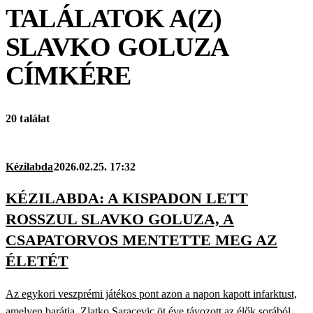
TALÁLATOK A(Z)
SLAVKO GOLUZA
CÍMKÉRE
20 találat
Kézilabda
2026.02.25. 17:32
KÉZILABDA: A KISPADON LETT
ROSSZUL SLAVKO GOLUZA, A
CSAPATORVOS MENTETTE MEG AZ
ÉLETÉT
Az egykori veszprémi játékos pont azon a napon kapott infarktust,
amelyen barátja, Zlatko Saracevic öt éve távozott az élők sorából.