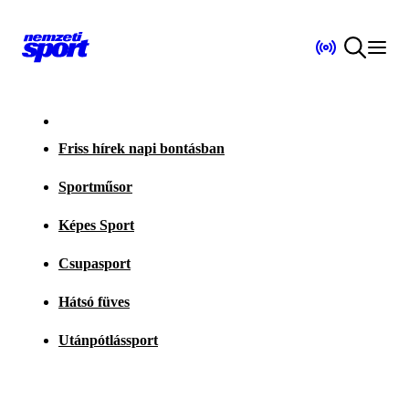
Friss hírek napi bontásban
Sportműsor
Képes Sport
Csupasport
Hátsó füves
Utánpótlássport