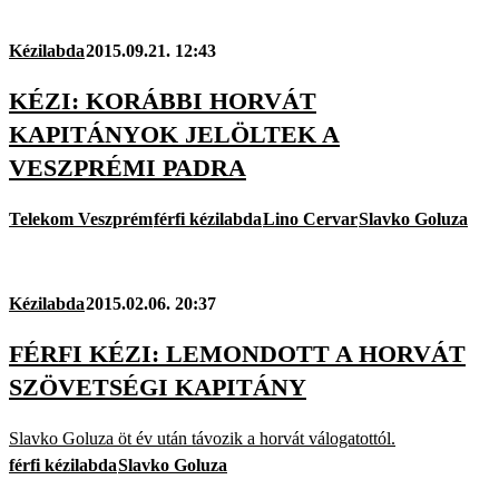
Kézilabda
2015.09.21. 12:43
KÉZI: KORÁBBI HORVÁT
KAPITÁNYOK JELÖLTEK A
VESZPRÉMI PADRA
Telekom Veszprém
férfi kézilabda
Lino Cervar
Slavko Goluza
Kézilabda
2015.02.06. 20:37
FÉRFI KÉZI: LEMONDOTT A HORVÁT
SZÖVETSÉGI KAPITÁNY
Slavko Goluza öt év után távozik a horvát válogatottól.
férfi kézilabda
Slavko Goluza