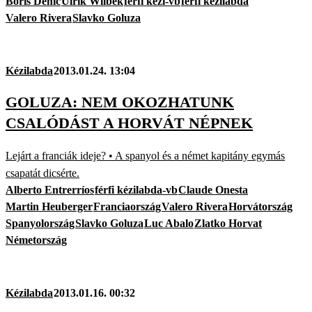
Boris Denic
Ulrik Wilbek
férfi kézi-vb
férfi kézilabda
Valero Rivera
Slavko Goluza
Kézilabda
2013.01.24. 13:04
GOLUZA: NEM OKOZHATUNK
CSALÓDÁST A HORVÁT NÉPNEK
Lejárt a franciák ideje? • A spanyol és a német kapitány egymás
csapatát dicsérte.
Alberto Entrerríos
férfi kézilabda-vb
Claude Onesta
Martin Heuberger
Franciaország
Valero Rivera
Horvátország
Spanyolország
Slavko Goluza
Luc Abalo
Zlatko Horvat
Németország
Kézilabda
2013.01.16. 00:32