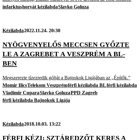
infarktus
horvát kézilabda
Slavko Goluza
Kézilabda
2022.11.24. 20:30
NYÖGVENYELŐS MECCSEN GYŐZTE
LE A ZAGREBET A VESZPRÉM A BL-
BEN
Megszerezte tízezredik gólját a Bajnokok Ligájában az „Építők.”
Momir Ilics
Telekom Veszprém
férfi kézilabda BL
férfi kézilabda
Vladimir Cupara
Slavko Goluza
PPD Zagreb
férfi kézilabda Bajnokok Ligája
Kézilabda
2018.10.03. 13:22
FÉRFI KÉZI: SZTÁREDZŐT KERES A