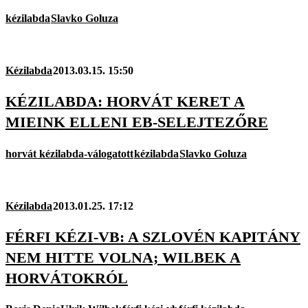
kézilabda
Slavko Goluza
Kézilabda
2013.03.15. 15:50
KÉZILABDA: HORVÁT KERET A
MIEINK ELLENI EB-SELEJTEZŐRE
horvát kézilabda-válogatott
kézilabda
Slavko Goluza
Kézilabda
2013.01.25. 17:12
FÉRFI KÉZI-VB: A SZLOVÉN KAPITÁNY
NEM HITTE VOLNA; WILBEK A
HORVÁTOKRÓL