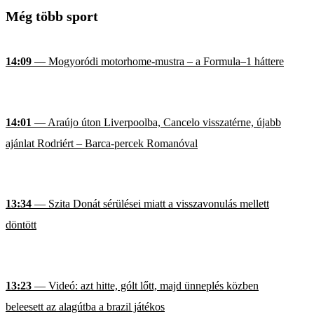
Még több sport
14:09
— Mogyoródi motorhome-mustra – a Formula–1 háttere
14:01
— Araújo úton Liverpoolba, Cancelo visszatérne, újabb
ajánlat Rodriért – Barca-percek Romanóval
13:34
— Szita Donát sérülései miatt a visszavonulás mellett
döntött
13:23
— Videó: azt hitte, gólt lőtt, majd ünneplés közben
beleesett az alagútba a brazil játékos