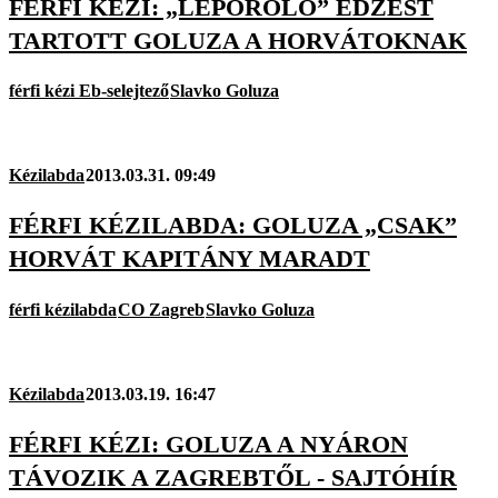
FÉRFI KÉZI: „LEPOROLÓ” EDZÉST
TARTOTT GOLUZA A HORVÁTOKNAK
férfi kézi Eb-selejtező
Slavko Goluza
Kézilabda
2013.03.31. 09:49
FÉRFI KÉZILABDA: GOLUZA „CSAK”
HORVÁT KAPITÁNY MARADT
férfi kézilabda
CO Zagreb
Slavko Goluza
Kézilabda
2013.03.19. 16:47
FÉRFI KÉZI: GOLUZA A NYÁRON
TÁVOZIK A ZAGREBTŐL - SAJTÓHÍR