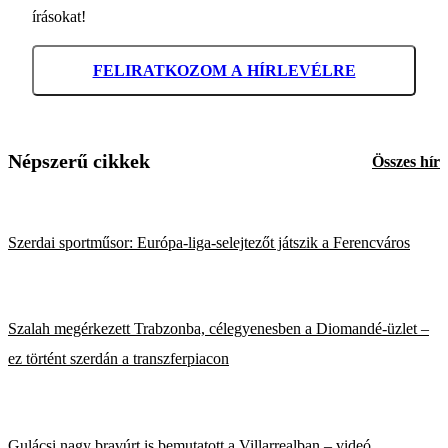
írásokat!
FELIRATKOZOM A HÍRLEVÉLRE
Népszerű cikkek
Összes hír
Szerdai sportműsor: Európa-liga-selejtezőt játszik a Ferencváros
Szalah megérkezett Trabzonba, célegyenesben a Diomandé-üzlet –
ez történt szerdán a transzferpiacon
Gulácsi nagy bravúrt is bemutatott a Villarrealban – videó