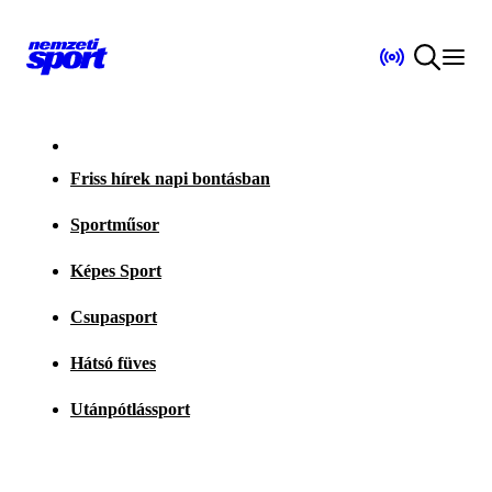
Friss hírek napi bontásban
Sportműsor
Képes Sport
Csupasport
Hátsó füves
Utánpótlássport