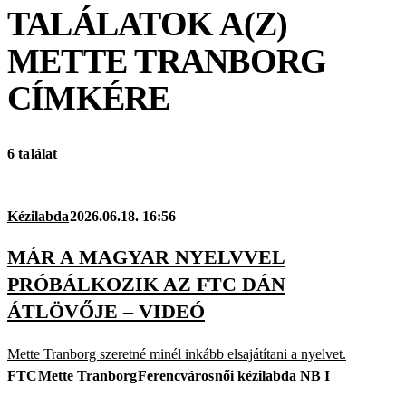
TALÁLATOK A(Z)
METTE TRANBORG
CÍMKÉRE
6 találat
Kézilabda
2026.06.18. 16:56
MÁR A MAGYAR NYELVVEL
PRÓBÁLKOZIK AZ FTC DÁN
ÁTLÖVŐJE – VIDEÓ
Mette Tranborg szeretné minél inkább elsajátítani a nyelvet.
FTC
Mette Tranborg
Ferencváros
női kézilabda NB I