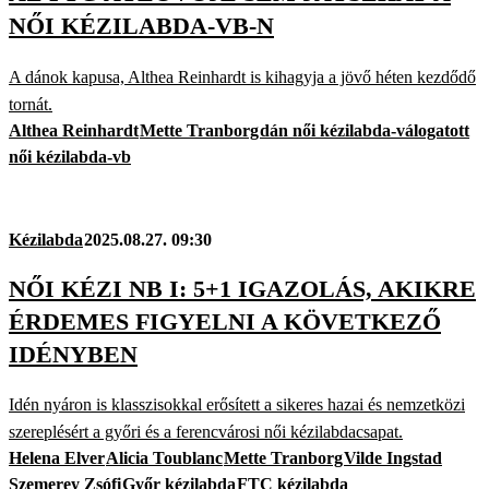
NŐI KÉZILABDA-VB-N
A dánok kapusa, Althea Reinhardt is kihagyja a jövő héten kezdődő
tornát.
Althea Reinhardt
Mette Tranborg
dán női kézilabda-válogatott
női kézilabda-vb
Kézilabda
2025.08.27. 09:30
NŐI KÉZI NB I: 5+1 IGAZOLÁS, AKIKRE
ÉRDEMES FIGYELNI A KÖVETKEZŐ
IDÉNYBEN
Idén nyáron is klasszisokkal erősített a sikeres hazai és nemzetközi
szereplésért a győri és a ferencvárosi női kézilabdacsapat.
Helena Elver
Alicia Toublanc
Mette Tranborg
Vilde Ingstad
Szemerey Zsófi
Győr kézilabda
FTC kézilabda