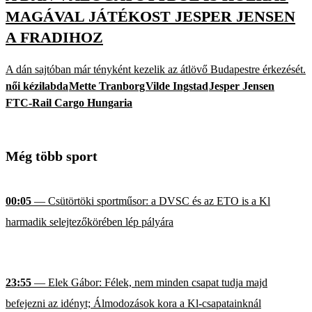
MAGÁVAL JÁTÉKOST JESPER JENSEN
A FRADIHOZ
A dán sajtóban már tényként kezelik az átlövő Budapestre érkezését.
női kézilabda
Mette Tranborg
Vilde Ingstad
Jesper Jensen
FTC-Rail Cargo Hungaria
Még több sport
00:05
— Csütörtöki sportműsor: a DVSC és az ETO is a Kl
harmadik selejtezőkörében lép pályára
23:55
— Elek Gábor: Félek, nem minden csapat tudja majd
befejezni az idényt; Álmodozások kora a Kl-csapatainknál