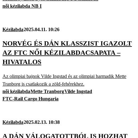
női kézilabda NB I
Kézilabda
2025.04.11. 10:26
NORVÉG ÉS DÁN KLASSZIST IGAZOLT
AZ FTC NŐI KÉZILABDACSAPATA –
HIVATALOS
Az olimpiai bajnok Vilde Ingstad és az olimpiai harmadik Mette
Tranborg is csatlakozik a zöld-fehérekhez.
női kézilabda
Mette Tranborg
Vilde Ingstad
FTC-Rail Cargo Hungaria
Kézilabda
2025.02.13. 10:38
A DÁN VÁLOGATOTTBÓL IS HOZHAT