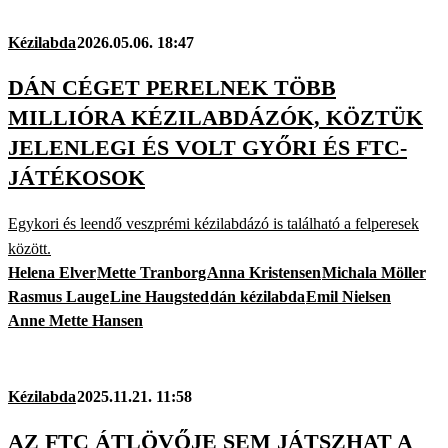
Kézilabda
2026.05.06. 18:47
DÁN CÉGET PERELNEK TÖBB
MILLIÓRA KÉZILABDÁZÓK, KÖZTÜK
JELENLEGI ÉS VOLT GYŐRI ÉS FTC-
JÁTÉKOSOK
Egykori és leendő veszprémi kézilabdázó is található a felperesek
között.
Helena Elver
Mette Tranborg
Anna Kristensen
Michala Möller
Rasmus Lauge
Line Haugsted
dán kézilabda
Emil Nielsen
Anne Mette Hansen
Kézilabda
2025.11.21. 11:58
AZ FTC ÁTLÖVŐJE SEM JÁTSZHAT A