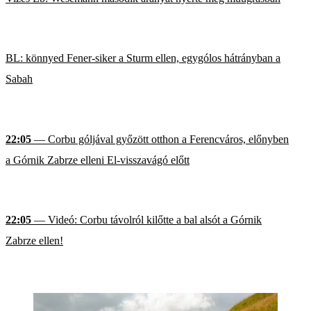
BL: könnyed Fener-siker a Sturm ellen, egygólos hátrányban a
Sabah
22:05
— Corbu góljával győzött otthon a Ferencváros, előnyben
a Górnik Zabrze elleni El-visszavágó előtt
22:05
— Videó: Corbu távolról kilőtte a bal alsót a Górnik
Zabrze ellen!