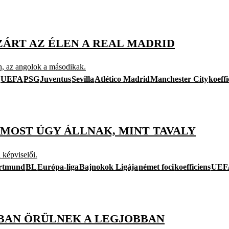
ÁRT AZ ÉLEN A REAL MADRID
n, az angolok a másodikak.
UEFA
PSG
Juventus
Sevilla
Atlético Madrid
Manchester City
koeffi
 MOST ÚGY ÁLLNAK, MINT TAVALY
 képviselői.
ortmund
BL
Európa-liga
Bajnokok Ligája
német foci
koefficiens
UEFA
ÁBAN ÖRÜLNEK A LEGJOBBAN