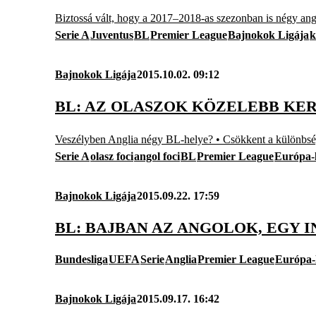
Biztossá vált, hogy a 2017–2018-as szezonban is négy ango
Serie A
Juventus
BL
Premier League
Bajnokok Ligája
k
Bajnokok Ligája
2015.10.02. 09:12
BL: AZ OLASZOK KÖZELEBB KE
Veszélyben Anglia négy BL-helye? • Csökkent a különbség
Serie A
olasz foci
angol foci
BL
Premier League
Európa-l
Bajnokok Ligája
2015.09.22. 17:59
BL: BAJBAN AZ ANGOLOK, EGY 
Bundesliga
UEFA
Serie
Anglia
Premier League
Európa-
Bajnokok Ligája
2015.09.17. 16:42