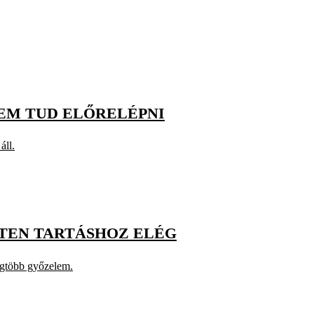
NEM TUD ELŐRELÉPNI
áll.
INTEN TARTÁSHOZ ELÉG
egtöbb győzelem.