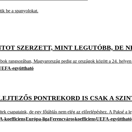
tik be a spanyolokat.
TOT SZERZETT, MINT LEGUTÓBB, DE 
ubok rangsorában, Magyarország pedig az országok között a 24. helyen 
UEFA-együttható
ELEJTEZŐS PONTREKORD IS CSAK A SZ
k csapataink, de egy főtáblás nem elég az előrelépéshez. A Paksé a l
-koefficiens
Európa-liga
Ferencváros
koefficiens
UEFA-együttható