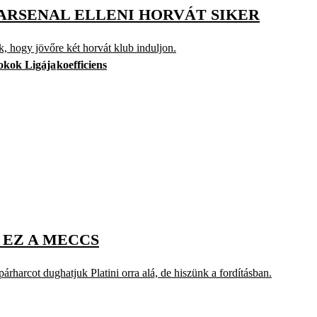
 ARSENAL ELLENI HORVÁT SIKER
k, hogy jövőre két horvát klub induljon.
okok Ligája
koefficiens
 EZ A MECCS
párharcot dughatjuk Platini orra alá, de hiszünk a fordításban.