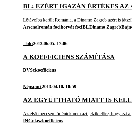
BL: EZÉRT IGAZÁN ÉRTÉKES AZ
Lőtávolba került Románia, a Dinamo Zagreb azért is játszi
Arsenal
román foci
horvát foci
BL
Dinamo Zagreb
Bajn
_loki
2013.06.05. 17:06
A KOEFFICIENS SZÁMÍTÁSA
DVSc
koefficiens
Népsport
2013.04.10. 10:59
AZ EGYÜTTHATÓ MIATT IS KELL
Az első meccsen történtek nem azt jelzik előre, hogy ezt a 
INC
olasz
koefficiens