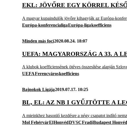
EKL: JÖVŐRE EGY KÖRREL KÉS
A magyar kupaindulók jövőre kihagyják az Európa-konferenc
Európa-konferencialiga
Európa-liga
koefficiens
Minden más foci
2020.08.24. 18:07
UEFA: MAGYARORSZÁG A 33. A 
A klubok koefficiensének ötéves összesítése alapján Szlo
UEFA
Ferencváros
koefficiens
Bajnokok Ligája
2019.07.17. 10:25
BL, EL: AZ NB I GYŰJTÖTTE A
A mieinkhez hasonló kezdésre a négy csapatot indító nemz
Mol Fehérvár
El
Honvéd
DVSC
Fradi
Budapest Honvé