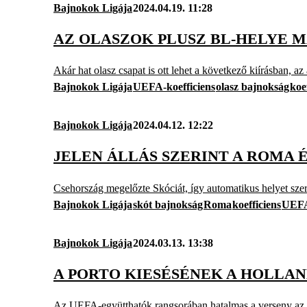
Bajnokok Ligája
2024.04.19. 11:28
AZ OLASZOK PLUSZ BL-HELYE M
Akár hat olasz csapat is ott lehet a következő kiírásban, 
Bajnokok Ligája
UEFA-koefficiens
olasz bajnokság
koe
Bajnokok Ligája
2024.04.12. 12:22
JELEN ÁLLÁS SZERINT A ROMA 
Csehország megelőzte Skóciát, így automatikus helyet szer
Bajnokok Ligája
skót bajnokság
Roma
koefficiens
UEFA
Bajnokok Ligája
2024.03.13. 13:38
A PORTO KIESÉSÉNEK A HOLLA
Az UEFA-együtthatók rangsorában hatalmas a verseny az e