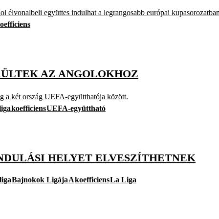
l élvonalbeli együttes indulhat a legrangosabb európai kupasorozatban
oefficiens
RÜLTEK AZ ANGOLOKHOZ
 a két ország UEFA-együtthatója között.
iga
koefficiens
UEFA-együttható
INDULÁSI HELYET ELVESZÍTHETNEK
liga
Bajnokok Ligája
A
koefficiens
La Liga