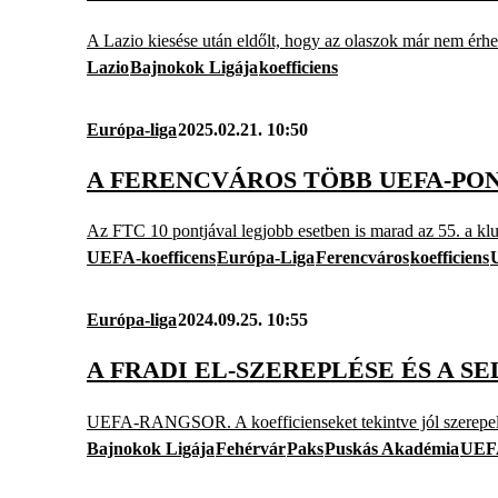
A Lazio kiesése után eldőlt, hogy az olaszok már nem érhe
Lazio
Bajnokok Ligája
koefficiens
Európa-liga
2025.02.21. 10:50
A FERENCVÁROS TÖBB UEFA-PON
Az FTC 10 pontjával legjobb esetben is marad az 55. a kl
UEFA-koefficens
Európa-Liga
Ferencváros
koefficiens
Európa-liga
2024.09.25. 10:55
A FRADI EL-SZEREPLÉSE ÉS A S
UEFA-RANGSOR. A koefficienseket tekintve jól szerepelte
Bajnokok Ligája
Fehérvár
Paks
Puskás Akadémia
UEFA