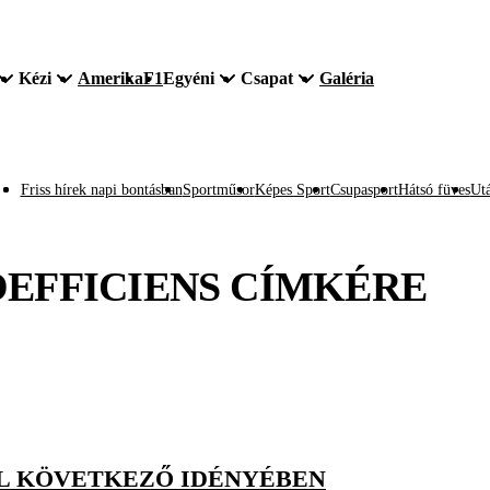
Kézi
Amerika
F1
Egyéni
Csapat
Galéria
Friss hírek napi bontásban
Sportműsor
Képes Sport
Csupasport
Hátsó füves
Utá
EFFICIENS
CÍMKÉRE
BL KÖVETKEZŐ IDÉNYÉBEN