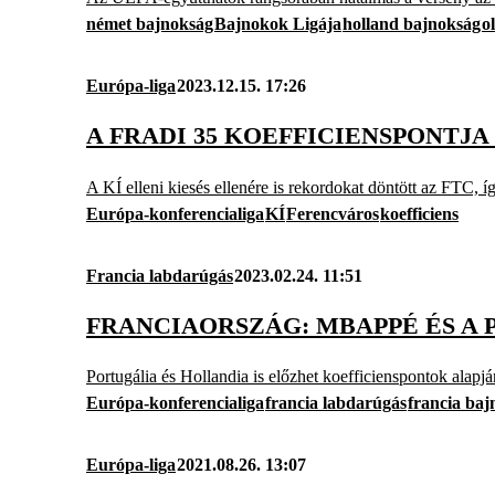
német bajnokság
Bajnokok Ligája
holland bajnokság
o
Európa-liga
2023.12.15. 17:26
A FRADI 35 KOEFFICIENSPONTJ
A KÍ elleni kiesés ellenére is rekordokat döntött az FTC,
Európa-konferencialiga
KÍ
Ferencváros
koefficiens
Francia labdarúgás
2023.02.24. 11:51
FRANCIAORSZÁG: MBAPPÉ ÉS A 
Portugália és Hollandia is előzhet koefficienspontok alapjá
Európa-konferencialiga
francia labdarúgás
francia baj
Európa-liga
2021.08.26. 13:07