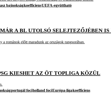
lasz bajnokság
koefficiens
UEFA-együttható
A MÁR A BL UTOLSÓ SELEJTEZŐJÉBEN I
 így a románok előtt maradunk az országok rangsorában.
PSG KIESHET AZ ÖT TOPLIGA KÖZÜL
n.
nokság
portugál foci
holland foci
Európa-liga
koefficiens