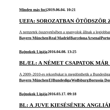
Minden más foci
2019.06.04. 10:21
UEFA: SOROZATBAN ÖTÖDSZÖR Z
A nemzetek összevetésében a spanyolok állnak a legjobba
Bayern München
Real Madrid
Barcelona
Arsenal
Porto
Bajnokok Ligája
2016.04.08. 13:25
BL/EL: A NÉMET CSAPATOK MÁR
A 2009–2010-es rekordjukat is megdönthetik a Bundesliga
Bayern München
El
Bundesliga
Wolfsburg
Borussia D
Bajnokok Ligája
2016.03.17. 09:18
BL: A JUVE KIESÉSÉNEK ANGLI