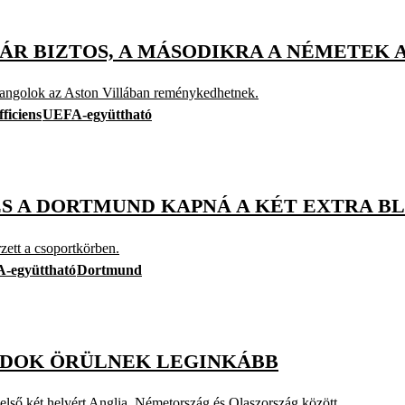
ÁR BIZTOS, A MÁSODIKRA A NÉMETEK 
az angolok az Aston Villában reménykedhetnek.
fficiens
UEFA-együttható
ÉS A DORTMUND KAPNÁ A KÉT EXTRA B
zett a csoportkörben.
-együttható
Dortmund
NDOK ÖRÜLNEK LEGINKÁBB
lső két helyért Anglia, Németország és Olaszország között.