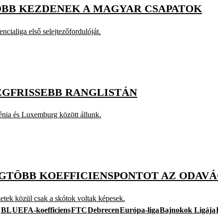
ŐBB KEZDENEK A MAGYAR CSAPATOK
ialiga első selejtezőfordulóját.
LEGFRISSEBB RANGLISTÁN
vénia és Luxemburg között állunk.
 LEGTÖBB KOEFFICIENSPONTOT AZ ODAV
etek közül csak a skótok voltak képesek.
d
BL
UEFA-koefficiens
FTC
Debrecen
Európa-liga
Bajnokok Ligája