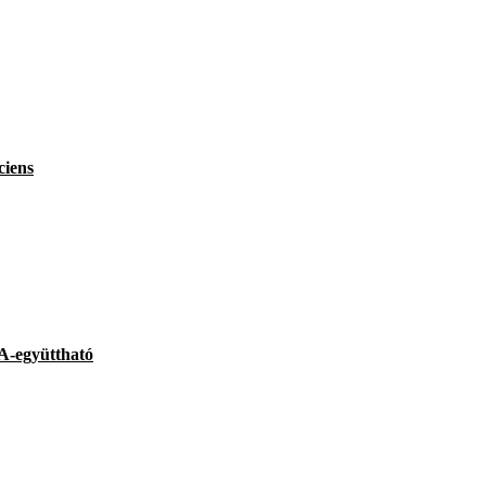
ciens
-együttható