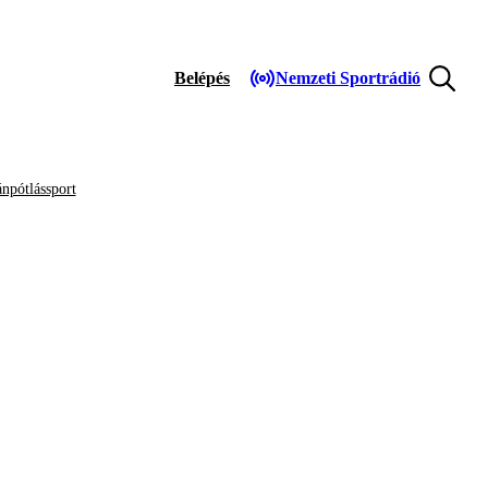
Belépés
Nemzeti Sportrádió
npótlássport