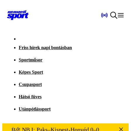
Friss hírek napi bontásban
Sportműsor
Képes Sport
Csupasport
Hátsó füves
Utánpótlássport
NB I: Paks–Kispest-Honvéd 0–0
ÉLŐ!