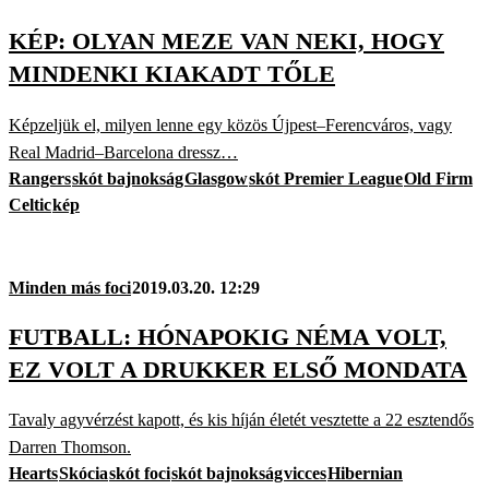
KÉP: OLYAN MEZE VAN NEKI, HOGY
MINDENKI KIAKADT TŐLE
Képzeljük el, milyen lenne egy közös Újpest–Ferencváros, vagy
Real Madrid–Barcelona dressz…
Rangers
skót bajnokság
Glasgow
skót Premier League
Old Firm
Celtic
kép
Minden más foci
2019.03.20. 12:29
FUTBALL: HÓNAPOKIG NÉMA VOLT,
EZ VOLT A DRUKKER ELSŐ MONDATA
Tavaly agyvérzést kapott, és kis híján életét vesztette a 22 esztendős
Darren Thomson.
Hearts
Skócia
skót foci
skót bajnokság
vicces
Hibernian