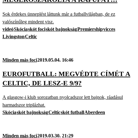
Sok érdekes ünneplést láttunk már a futballvilágban, de ez
valószínűleg mindent visz.
videó
Skócia
skót foci
skót bajnokság
Premiership
vicces
Livingston
Celtic
Minden más foci
2019.05.04. 16:46
EUROFUTBALL: MEGVÉDTE CÍMÉT A
CELTIC, DE LESZ-E 9/9?
A glasgow-i klub sorozatban nyolcadszor lett bajnok, ráadásul
harmadszor triplázhat.
Skócia
skót bajnokság
Celtic
skót futball
Aberdeen
Minden más foci
2019.03.30. 21:29