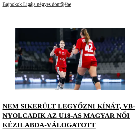
Bajnokok Ligája négyes döntőjébe
NEM SIKERÜLT LEGYŐZNI KÍNÁT, VB-
NYOLCADIK AZ U18-AS MAGYAR NŐI
KÉZILABDA-VÁLOGATOTT