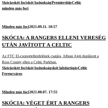
Skócia
skót foci
skót bajnokság
Premiership
Celtic
minden más foci
Minden más foci
2021.09.11. 18:57
SKÓCIA: A RANGERS ELLENI VERESÉG
UTÁN JAVÍTOTT A CELTIC
Az FTC El-csoportellenfelének csatára, Albian Ajeti duplázott a
Ross County ellen a Celtic Parkban.
Skócia
skót foci
skót bajnokság
skót labdarúgás
Celtic
Ferencváros
Minden más foci
2021.08.07. 17:55
SKÓCIA: VÉGET ÉRT A RANGERS