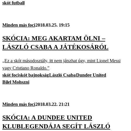
skót futball
Minden más foci
2018.03.25. 19:15
SKÓCIA: MEG AKARTAM ÖLNI –
LÁSZLÓ CSABA A JÁTÉKOSÁRÓL
„Ez a skót másodosztály, itt nem játszhat úgy, mint Lionel Messi
vagy Cristiano Ronaldo.”
skót foci
skót bajnokság
László Csaba
Dundee United
Bilel Mohszni
Minden más foci
2018.03.22. 21:21
SKÓCIA: A DUNDEE UNITED
KLUBLEGENDÁJA SEGÍT LÁSZLÓ