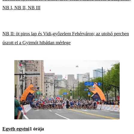
NB I, NB II, NB III
NB II: öt piros lap és Vidi-győzelem Fehérváron; az utolsó percben
úszott el a Gyirmót hibátlan mérlege
Egyéb egyéni
1 órája