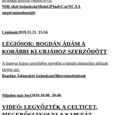
technikai sportok (MotoGP) is.
NHL
skót bajnokság
MotoGP
IndyCar
NCAA
angol másodosztály
Légiósok
2019.11.21. 15:16
LÉGIÓSOK: BOGDÁN ÁDÁM A
KORÁBBI KLUBJÁHOZ SZERZŐDÖTT
A magyar kapus szerződése egyelőre a januári átigazolási időszak
elejéig tart.
Bogdán Ádám
skót bajnokság
Hibernian
légiósok
Minden más foci
2019.10.08. 20:46
VIDEÓ: LEGYŐZTÉK A CELTICET,
MEGERŐSZAKOLTA A KAPUFÁT…