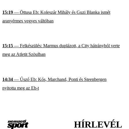
15:19
— Öttusa Eb: Koleszár Mihály és Guzi Blanka ismét
aranyérmes vegyes váltóban
15:15
— Felkészülés: Marmus duplázott, a City hátrányból verte
meg az Atletit Szöulban
14:34
— Úszó Eb: Kós, Marchand, Ponti és Steenbergen
nyitotta meg az Eb-t
HÍRLEVÉL