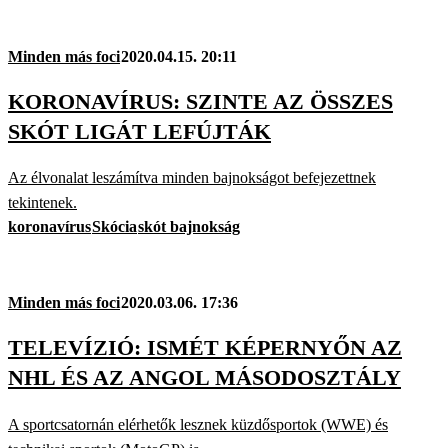
Minden más foci
2020.04.15. 20:11
KORONAVÍRUS: SZINTE AZ ÖSSZES
SKÓT LIGÁT LEFÚJTÁK
Az élvonalat leszámítva minden bajnokságot befejezettnek
tekintenek.
koronavírus
Skócia
skót bajnokság
Minden más foci
2020.03.06. 17:36
TELEVÍZIÓ: ISMÉT KÉPERNYŐN AZ
NHL ÉS AZ ANGOL MÁSODOSZTÁLY
A sportcsatornán elérhetők lesznek küzdősportok (WWE) és