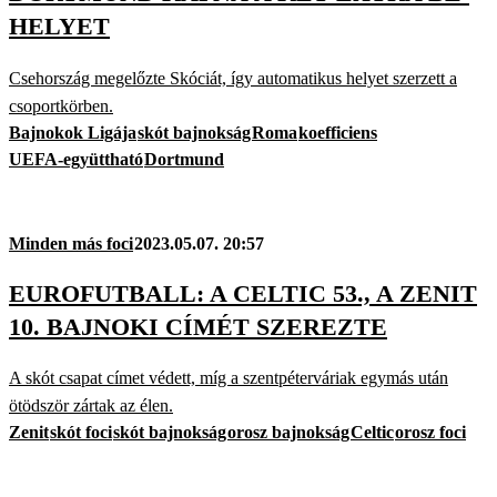
HELYET
Csehország megelőzte Skóciát, így automatikus helyet szerzett a
csoportkörben.
Bajnokok Ligája
skót bajnokság
Roma
koefficiens
UEFA-együttható
Dortmund
Minden más foci
2023.05.07. 20:57
EUROFUTBALL: A CELTIC 53., A ZENIT
10. BAJNOKI CÍMÉT SZEREZTE
A skót csapat címet védett, míg a szentpéterváriak egymás után
ötödször zártak az élen.
Zenit
skót foci
skót bajnokság
orosz bajnokság
Celtic
orosz foci