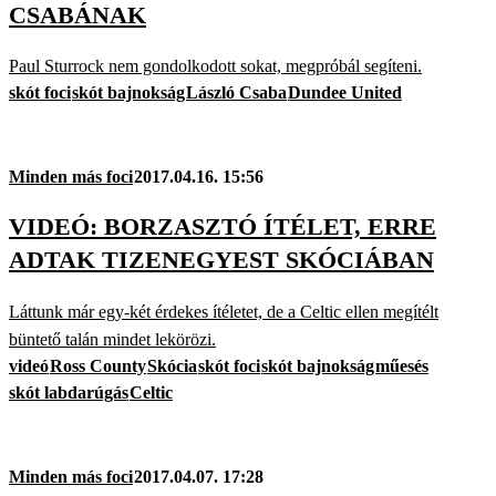
CSABÁNAK
Paul Sturrock nem gondolkodott sokat, megpróbál segíteni.
skót foci
skót bajnokság
László Csaba
Dundee United
Minden más foci
2017.04.16. 15:56
VIDEÓ: BORZASZTÓ ÍTÉLET, ERRE
ADTAK TIZENEGYEST SKÓCIÁBAN
Láttunk már egy-két érdekes ítéletet, de a Celtic ellen megítélt
büntető talán mindet lekörözi.
videó
Ross County
Skócia
skót foci
skót bajnokság
műesés
skót labdarúgás
Celtic
Minden más foci
2017.04.07. 17:28