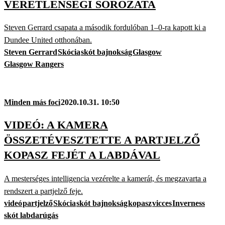
VERETLENSÉGI SOROZATA
Steven Gerrard csapata a második fordulóban 1–0-ra kapott ki a
Dundee United otthonában.
Steven Gerrard
Skócia
skót bajnokság
Glasgow
Glasgow Rangers
Minden más foci
2020.10.31. 10:50
VIDEÓ: A KAMERA
ÖSSZETÉVESZTETTE A PARTJELZŐ
KOPASZ FEJÉT A LABDÁVAL
A mesterséges intelligencia vezérelte a kamerát, és megzavarta a
rendszert a partjelző feje.
videó
partjelző
Skócia
skót bajnokság
kopasz
vicces
Inverness
skót labdarúgás