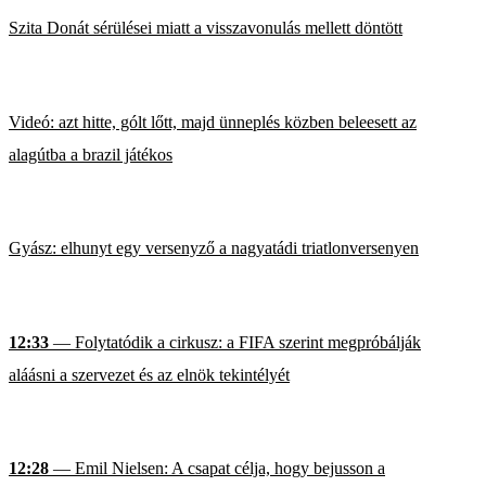
Szita Donát sérülései miatt a visszavonulás mellett döntött
Videó: azt hitte, gólt lőtt, majd ünneplés közben beleesett az
alagútba a brazil játékos
Gyász: elhunyt egy versenyző a nagyatádi triatlonversenyen
12:33
— Folytatódik a cirkusz: a FIFA szerint megpróbálják
aláásni a szervezet és az elnök tekintélyét
12:28
— Emil Nielsen: A csapat célja, hogy bejusson a