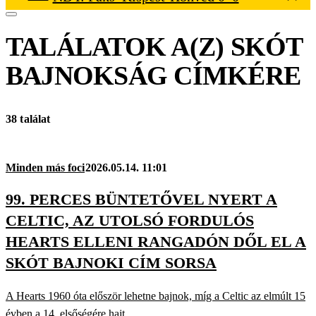
TALÁLATOK A(Z)
SKÓT
BAJNOKSÁG
CÍMKÉRE
38 találat
Minden más foci
2026.05.14. 11:01
99. PERCES BÜNTETŐVEL NYERT A
CELTIC, AZ UTOLSÓ FORDULÓS
HEARTS ELLENI RANGADÓN DŐL EL A
SKÓT BAJNOKI CÍM SORSA
A Hearts 1960 óta először lehetne bajnok, míg a Celtic az elmúlt 15
évben a 14. elsőségére hajt.