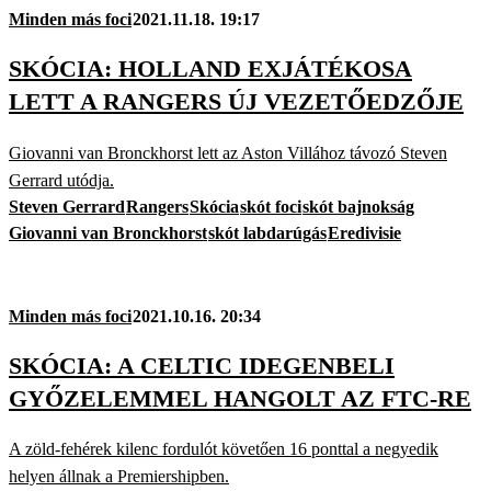
Minden más foci
2021.11.18. 19:17
SKÓCIA: HOLLAND EXJÁTÉKOSA
LETT A RANGERS ÚJ VEZETŐEDZŐJE
Giovanni van Bronckhorst lett az Aston Villához távozó Steven
Gerrard utódja.
Steven Gerrard
Rangers
Skócia
skót foci
skót bajnokság
Giovanni van Bronckhorst
skót labdarúgás
Eredivisie
Minden más foci
2021.10.16. 20:34
SKÓCIA: A CELTIC IDEGENBELI
GYŐZELEMMEL HANGOLT AZ FTC-RE
A zöld-fehérek kilenc fordulót követően 16 ponttal a negyedik
helyen állnak a Premiershipben.