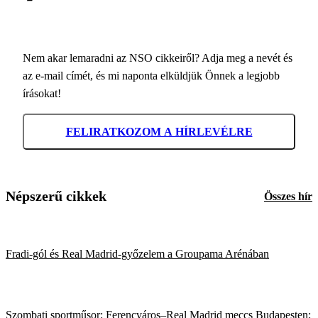
Nem akar lemaradni az NSO cikkeiről? Adja meg a nevét és
az e-mail címét, és mi naponta elküldjük Önnek a legjobb
írásokat!
FELIRATKOZOM A HÍRLEVÉLRE
Népszerű cikkek
Összes hír
Fradi-gól és Real Madrid-győzelem a Groupama Arénában
Szombati sportműsor: Ferencváros–Real Madrid meccs Budapesten;