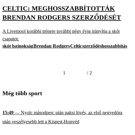
CELTIC: MEGHOSSZABBÍTOTTÁK
BRENDAN RODGERS SZERZŐDÉSÉT
A Liverpool korábbi trénere további négy évig irányítja a skót
csapatot.
skót bajnokság
Brendan Rodgers
Celtic
szerződéshosszabbítás
1
/
2
Még több sport
15:49
— Nyolc másodperc után paksi lövés, az első negyedóra
után veszélyesebb lett a Kispest-Honvéd