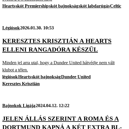
Hearts
skót Premiership
skót bajnokság
skót labdarúgás
Celtic
Légiósok
2026.01.30. 10:53
KERESZTES KRISZTIÁN A HEARTS
ELLENI RANGADÓRA KÉSZÜL
Minden jel arra utal, hogy a Dundee United hátvédje nem vált
klubot a télen.
légiósok
Hearts
skót bajnokság
Dundee United
Keresztes Krisztián
Bajnokok Ligája
2024.04.12. 12:22
JELEN ÁLLÁS SZERINT A ROMA ÉS A
DORTMUND KAPNÁ A KÉT EXTRA BL-