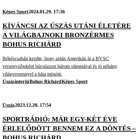
Képes Sport
2024.01.29. 17:36
KÍVÁNCSI AZ ÚSZÁS UTÁNI ÉLETÉRE
A VILÁGBAJNOKI BRONZÉRMES
BOHUS RICHÁRD
Békéscsabán kezdte, hogy aztán Amerikán át a BVSC
versenyzőjeként búcsúzzon három olimpiával és jó néhány
világversennyel a háta mögött.
Úszás
interjú
Bohus Richárd
Képes Sport
Úszás
2023.12.20. 17:54
SPORTRÁDIÓ: MÁR EGY-KÉT ÉVE
ÉRLELŐDÖTT BENNEM EZ A DÖNTÉS –
BOHUS RICHÁRD