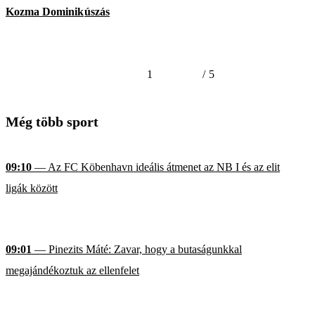
Kozma Dominik
úszás
1
/
5
Még több sport
09:10
— Az FC Köbenhavn ideális átmenet az NB I és az elit
ligák között
09:01
— Pinezits Máté: Zavar, hogy a butaságunkkal
megajándékoztuk az ellenfelet