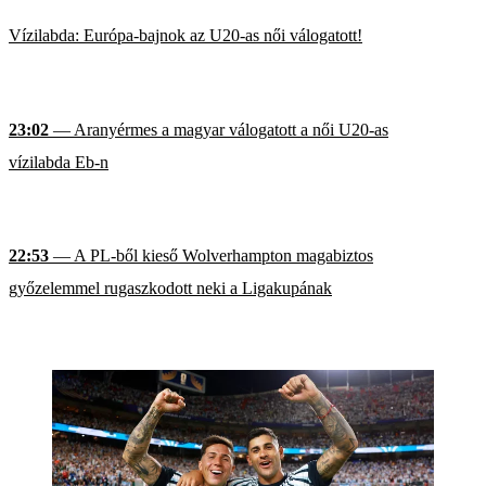
Vízilabda: Európa-bajnok az U20-as női válogatott!
23:02
— Aranyérmes a magyar válogatott a női U20-as
vízilabda Eb-n
22:53
— A PL-ből kieső Wolverhampton magabiztos
győzelemmel rugaszkodott neki a Ligakupának