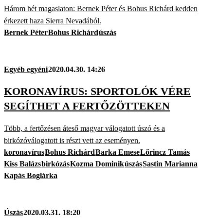
Három hét magaslaton: Bernek Péter és Bohus Richárd kedden
érkezett haza Sierra Nevadából.
Bernek Péter
Bohus Richárd
úszás
Egyéb egyéni
2020.04.30. 14:26
KORONAVÍRUS: SPORTOLÓK VÉRE
SEGÍTHET A FERTŐZÖTTEKEN
Több, a fertőzésen áteső magyar válogatott úszó és a
birkózóválogatott is részt vett az eseményen.
koronavírus
Bohus Richárd
Barka Emese
Lőrincz Tamás
Kiss Balázs
birkózás
Kozma Dominik
úszás
Sastin Marianna
Kapás Boglárka
Úszás
2020.03.31. 18:20