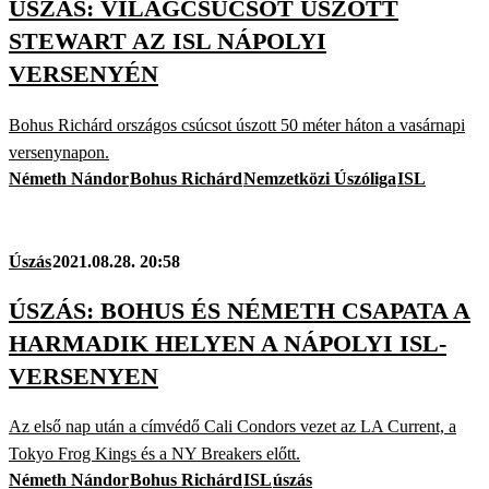
ÚSZÁS: VILÁGCSÚCSOT ÚSZOTT
STEWART AZ ISL NÁPOLYI
VERSENYÉN
Bohus Richárd országos csúcsot úszott 50 méter háton a vasárnapi
versenynapon.
Németh Nándor
Bohus Richárd
Nemzetközi Úszóliga
ISL
Úszás
2021.08.28. 20:58
ÚSZÁS: BOHUS ÉS NÉMETH CSAPATA A
HARMADIK HELYEN A NÁPOLYI ISL-
VERSENYEN
Az első nap után a címvédő Cali Condors vezet az LA Current, a
Tokyo Frog Kings és a NY Breakers előtt.
Németh Nándor
Bohus Richárd
ISL
úszás