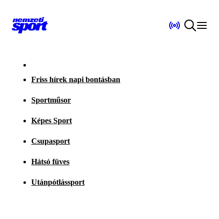
Friss hírek napi bontásban
Sportműsor
Képes Sport
Csupasport
Hátsó füves
Utánpótlássport