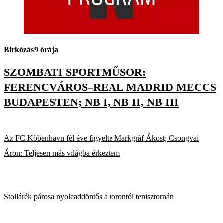
Birkózás
9 órája
SZOMBATI SPORTMŰSOR:
FERENCVÁROS–REAL MADRID MECCS
BUDAPESTEN; NB I, NB II, NB III
Az FC Köbenhavn fél éve figyelte Markgráf Ákost; Csongvai
Áron: Teljesen más világba érkeztem
Stollárék párosa nyolcaddöntős a torontói tenisztornán