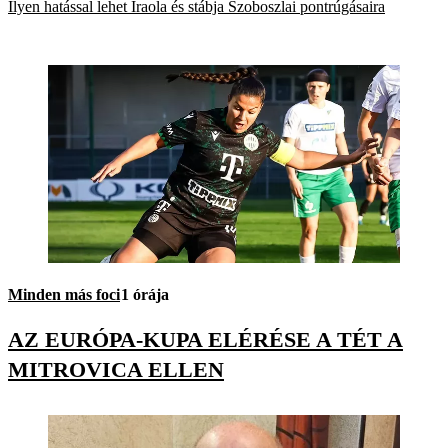
Ilyen hatással lehet Iraola és stábja Szoboszlai pontrúgásaira
Minden más foci
1 órája
AZ EURÓPA-KUPA ELÉRÉSE A TÉT A
MITROVICA ELLEN