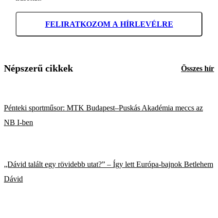
FELIRATKOZOM A HÍRLEVÉLRE
Népszerű cikkek
Összes hír
Pénteki sportműsor: MTK Budapest–Puskás Akadémia meccs az
NB I-ben
„Dávid talált egy rövidebb utat?” – Így lett Európa-bajnok Betlehem
Dávid