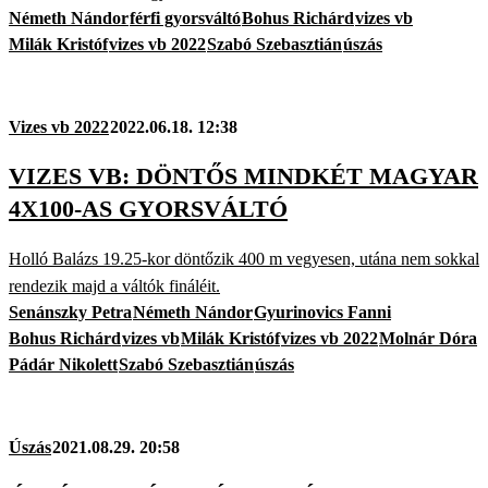
Németh Nándor
férfi gyorsváltó
Bohus Richárd
vizes vb
Milák Kristóf
vizes vb 2022
Szabó Szebasztián
úszás
Vizes vb 2022
2022.06.18. 12:38
VIZES VB: DÖNTŐS MINDKÉT MAGYAR
4X100-AS GYORSVÁLTÓ
Holló Balázs 19.25-kor döntőzik 400 m vegyesen, utána nem sokkal
rendezik majd a váltók fináléit.
Senánszky Petra
Németh Nándor
Gyurinovics Fanni
Bohus Richárd
vizes vb
Milák Kristóf
vizes vb 2022
Molnár Dóra
Pádár Nikolett
Szabó Szebasztián
úszás
Úszás
2021.08.29. 20:58