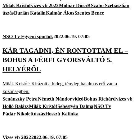
Milák Kristóf
vizes vb 2022
Molnár Dóra
B
Szabó Szebasztián
úszás
Burián Katalin
Kalmár Ákos
Szentes Bence
NSO Tv Egyéni sportok
2022.06.19. 07:05
KÁR TAGADNI, ÉN RONTOTTAM EL –
BOHUS A FÉRFI GYORSVÁLTÓ 5.
HELYÉRŐL
Milák Kristóf: Kirázott a hideg, tényleg hatalmas erő van a
közönségben.
Senánszky Petra
Németh Nándor
videó
Bohus Richárd
vizes vb
Holló Balázs
Milák Kristóf
Sebestyén Dalma
NSO Tv
Pádár Nikolett
úszás
Hosszú Katinka
Vizes vb 2022
2022.06.19. 07:05