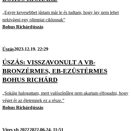
„Egyre kevesebbet jártam már le és tudtam, hogy így nem lehet
nekivágni egy olimpiai ciklusnak”
Bohus Richárd
úszás
Úszás
2023.12.19. 22:29
ÚSZÁS: VISSZAVONULT A VB-
BRONZÉRMES, EB-EZÜSTÉRMES
BOHUS RICHÁRD
„Sokáig halogattam, mert valószínűleg nem akartam elfogadni, hogy
véget ér az életemnek ez a része.”
Bohus Richárd
úszás
Vizes vb 2022
2022.06.24. 11:51