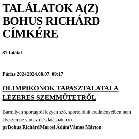
TALÁLATOK A(Z)
BOHUS RICHÁRD
CÍMKÉRE
87 találat
Párizs 2024
2024.08.07. 09:17
OLIMPIKONOK TAPASZTALATAI A
LÉZERES SZEMMŰTÉTRŐL
Bármilyen sportágról legyen szó, sportolóink eredményeiben nem
kis szerepe van az éles látásnak. (x)
pr
Bohus Richárd
Marosi Ádám
Vámos Márton