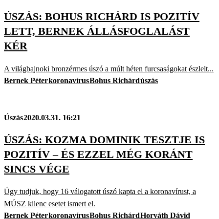
ÚSZÁS: BOHUS RICHÁRD IS POZITÍV
LETT, BERNEK ÁLLÁSFOGLALÁST
KÉR
A világbajnoki bronzérmes úszó a múlt héten furcsaságokat észlelt...
Bernek Péter
koronavírus
Bohus Richárd
úszás
Úszás
2020.03.31. 16:21
ÚSZÁS: KOZMA DOMINIK TESZTJE IS
POZITÍV – ÉS EZZEL MÉG KORÁNT
SINCS VÉGE
Úgy tudjuk, hogy 16 válogatott úszó kapta el a koronavírust, a
MÚSZ kilenc esetet ismert el.
Bernek Péter
koronavírus
Bohus Richárd
Horváth Dávid