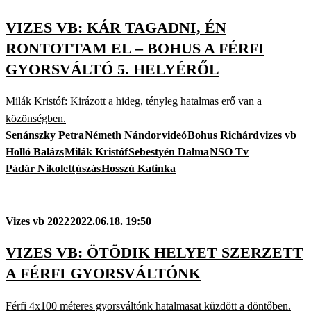
VIZES VB: KÁR TAGADNI, ÉN
RONTOTTAM EL – BOHUS A FÉRFI
GYORSVÁLTÓ 5. HELYÉRŐL
Milák Kristóf: Kirázott a hideg, tényleg hatalmas erő van a
közönségben.
Senánszky Petra
Németh Nándor
videó
Bohus Richárd
vizes vb
Holló Balázs
Milák Kristóf
Sebestyén Dalma
NSO Tv
Pádár Nikolett
úszás
Hosszú Katinka
Vizes vb 2022
2022.06.18. 19:50
VIZES VB: ÖTÖDIK HELYET SZERZETT
A FÉRFI GYORSVÁLTÓNK
Férfi 4x100 méteres gyorsváltónk hatalmasat küzdött a döntőben.