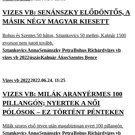
VIZES VB: SENÁNSZKY ELŐDÖNTŐS, A
MÁSIK NÉGY MAGYAR KIESETT
Bohus és Szentes 50 háton, Sztankovics 50 mellen, Kalmár 1500
gyorson nem jutott tovább.
Sztankovics Anna
Senánszky Petra
Bohus Richárd
vizes vb
vizes vb 2022
úszás
Kalmár Ákos
Szentes Bence
Vizes vb 2022
2022.06.24. 11:25
VIZES VB: MILÁK ARANYÉRMES 100
PILLANGÓN; NYERTEK A NŐI
PÓLÓSOK – EZ TÖRTÉNT PÉNTEKEN
Milák szoros első ötven után magabiztosan nyert 100 pillangón.
Sztankovics Anna
Senánszky Petra
Bohus Richárd
vizes vb