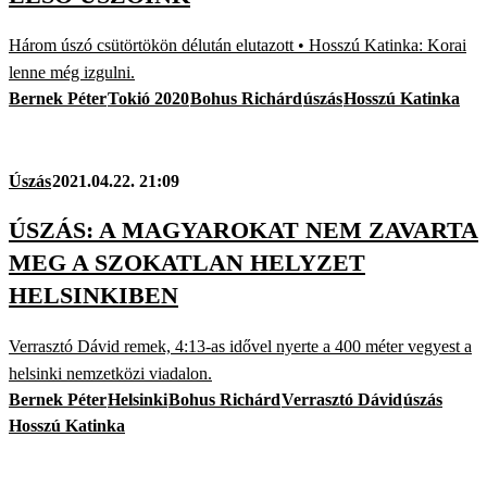
Három úszó csütörtökön délután elutazott • Hosszú Katinka: Korai
lenne még izgulni.
Bernek Péter
Tokió 2020
Bohus Richárd
úszás
Hosszú Katinka
Úszás
2021.04.22. 21:09
ÚSZÁS: A MAGYAROKAT NEM ZAVARTA
MEG A SZOKATLAN HELYZET
HELSINKIBEN
Verrasztó Dávid remek, 4:13-as idővel nyerte a 400 méter vegyest a
helsinki nemzetközi viadalon.
Bernek Péter
Helsinki
Bohus Richárd
Verrasztó Dávid
úszás
Hosszú Katinka