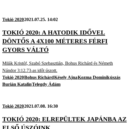
Tokió 2020
2021.07.25. 14:02
TOKIÓ 2020: A HATODIK IDŐVEL
DÖNTŐS A 4X100 MÉTERES FÉRFI
GYORS VÁLTÓ
Milák Kristóf, Szabó Szebasztián, Bohus Richárd és Németh
Nándor 3:12.73-as időt úszott.
Tokió 2020
Bohus Richárd
Késely Ajna
Kozma Dominik
úszás
Burián Katalin
Telegdy Ádám
Tokió 2020
2021.07.08. 16:30
TOKIÓ 2020: ELREPÜLTEK JAPÁNBA AZ
ELSŐ ÚSZÓINK