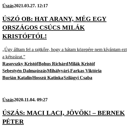
Úszás
2021.03.27. 12:17
ÚSZÓ OB: HAT ARANY, MÉG EGY
ORSZÁGOS CSÚCS MILÁK
KRISTÓFTÓL!
„Úgy álltam fel a rajtkőre, hogy a hátam közepére nem kívántam ezt
a kétszázat.”
Rasovszky Kristóf
Bohus Richárd
Milák Kristóf
Sebestyén Dalma
úszás
Mihályvári-Farkas Viktória
Burián Katalin
Hosszú Katinka
Szilágyi Csaba
Úszás
2020.11.04. 09:27
ÚSZÁS: MACI LACI, JÖVÖK! – BERNEK
PÉTER