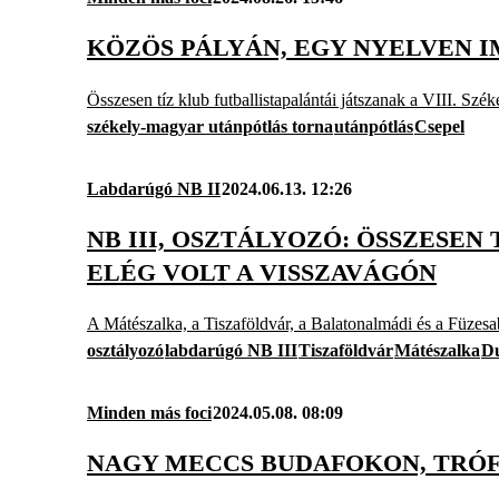
KÖZÖS PÁLYÁN, EGY NYELVEN 
Összesen tíz klub futballistapalántái játszanak a VIII. 
székely-magyar utánpótlás torna
utánpótlás
Csepel
Labdarúgó NB II
2024.06.13. 12:26
NB III, OSZTÁLYOZÓ: ÖSSZESEN 
ELÉG VOLT A VISSZAVÁGÓN
A Mátészalka, a Tiszaföldvár, a Balatonalmádi és a Füzesab
osztályozó
labdarúgó NB III
Tiszaföldvár
Mátészalka
Du
Minden más foci
2024.05.08. 08:09
NAGY MECCS BUDAFOKON, TRÓFE