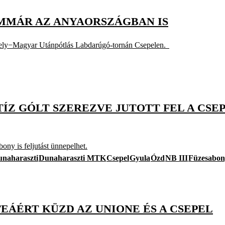
IMMÁR AZ ANYAORSZÁGBAN IS
Székely−Magyar Utánpótlás Labdarúgó-tornán Csepelen.
TÍZ GÓLT SZEREZVE JUTOTT FEL A CSEP
ony is feljutást ünnepelhet.
naharaszti
Dunaharaszti MTK
Csepel
Gyula
Ózd
NB III
Füzesabon
ÁÉRT KÜZD AZ UNIONE ÉS A CSEPEL