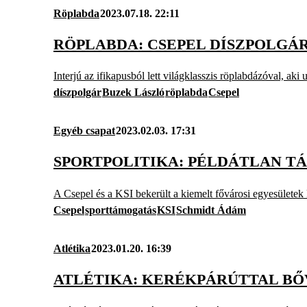
Röplabda
2023.07.18. 22:11
RÖPLABDA: CSEPEL DÍSZPOLGÁR
Interjú az ifikapusból lett világklasszis röplabdázóval, aki
díszpolgár
Buzek László
röplabda
Csepel
Egyéb csapat
2023.02.03. 17:31
SPORTPOLITIKA: PÉLDÁTLAN T
A Csepel és a KSI bekerült a kiemelt fővárosi egyesületek
Csepel
sporttámogatás
KSI
Schmidt Ádám
Atlétika
2023.01.20. 16:39
ATLÉTIKA: KERÉKPÁRÚTTAL BŐ