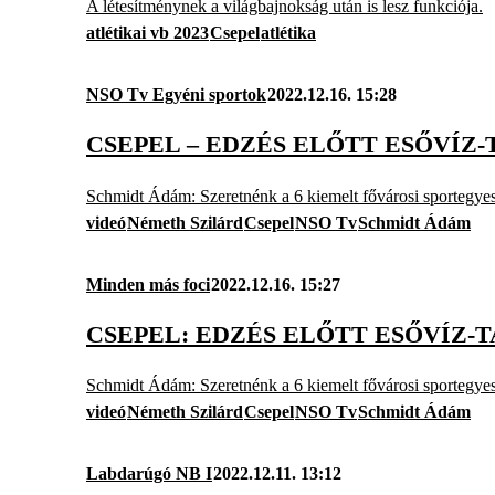
A létesítménynek a világbajnokság után is lesz funkciója.
atlétikai vb 2023
Csepel
atlétika
NSO Tv Egyéni sportok
2022.12.16. 15:28
CSEPEL – EDZÉS ELŐTT ESŐVÍ
Schmidt Ádám: Szeretnénk a 6 kiemelt fővárosi sportegyesü
videó
Németh Szilárd
Csepel
NSO Tv
Schmidt Ádám
Minden más foci
2022.12.16. 15:27
CSEPEL: EDZÉS ELŐTT ESŐVÍZ-
Schmidt Ádám: Szeretnénk a 6 kiemelt fővárosi sportegyesü
videó
Németh Szilárd
Csepel
NSO Tv
Schmidt Ádám
Labdarúgó NB I
2022.12.11. 13:12