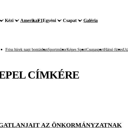
Kézi
Amerika
F1
Egyéni
Csapat
Galéria
Friss hírek napi bontásban
Sportműsor
Képes Sport
Csupasport
Hátsó füves
Utá
EPEL
CÍMKÉRE
 INGATLANJAIT AZ ÖNKORMÁNYZATNAK