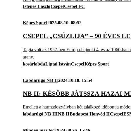
Istenes László
Csepel
Csepel FC
Képes Sport
2025.08.10. 08:52
CSEPEL „CSÚZLIJA” – 90 ÉVES L
Tagja volt az 1957-ben Európa-bajnoki 4. és az 1960-ban ol
arany.
kosárlabda
Liptai István
Csepel
Képes Sport
Labdarúgó NB II
2024.10.18. 15:54
NB II: KÉSŐBB JÁTSSZA HAZAI 
Emellett a harmadosztályban két találkozó időpontja módos
labdarúgó NB III
NB II
Budapest Honvéd II
Csepel
ES
Minden más foci
2024.08.26. 15:46