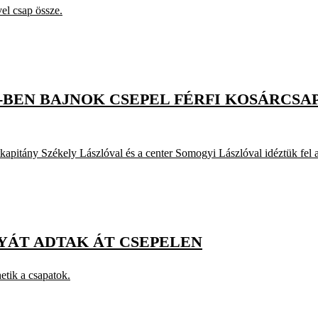
l csap össze.
89-BEN BAJNOK CSEPEL FÉRFI KOSÁRCS
kapitány Székely Lászlóval és a center Somogyi Lászlóval idéztük fel a
YÁT ADTAK ÁT CSEPELEN
etik a csapatok.