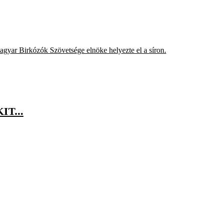
agyar Birkózók Szövetsége elnöke helyezte el a síron.
T...