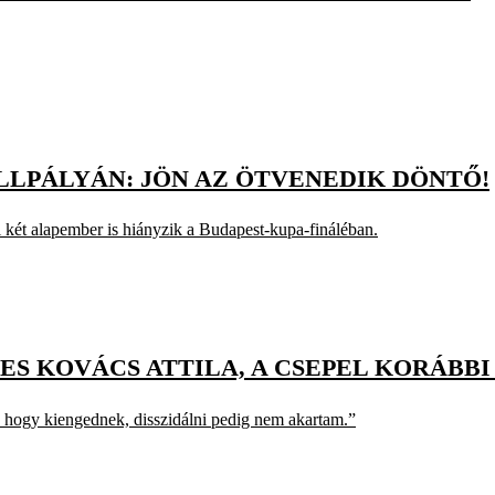
LLPÁLYÁN: JÖN AZ ÖTVENEDIK DÖNTŐ!
l két alapember is hiányzik a Budapest-kupa-fináléban.
ES KOVÁCS ATTILA, A CSEPEL KORÁBBI
, hogy kiengednek, disszidálni pedig nem akartam.”