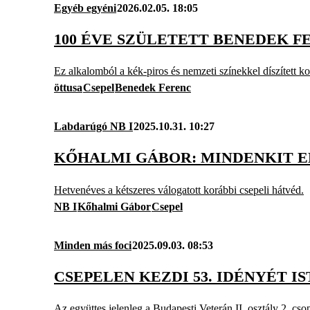
Egyéb egyéni
2026.02.05. 18:05
100 ÉVE SZÜLETETT BENEDEK F
Ez alkalomból a kék-piros és nemzeti színekkel díszített
öttusa
Csepel
Benedek Ferenc
Labdarúgó NB I
2025.10.31. 10:27
KŐHALMI GÁBOR: MINDENKIT EL 
Hetvenéves a kétszeres válogatott korábbi csepeli hátvéd.
NB I
Kőhalmi Gábor
Csepel
Minden más foci
2025.09.03. 08:53
CSEPELEN KEZDI 53. IDÉNYÉT I
Az együttes jelenleg a Budapesti Veterán II. osztály 2. cso