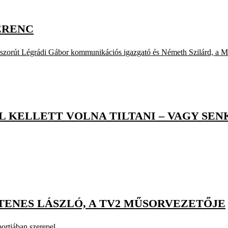
ERENC
 koszorút Légrádi Gábor kommunikációs igazgató és Németh Szilárd, a M
KELLETT VOLNA TILTANI – VAGY SENKI
STENES LÁSZLÓ, A TV2 MŰSORVEZETŐJE
portjában szerepel