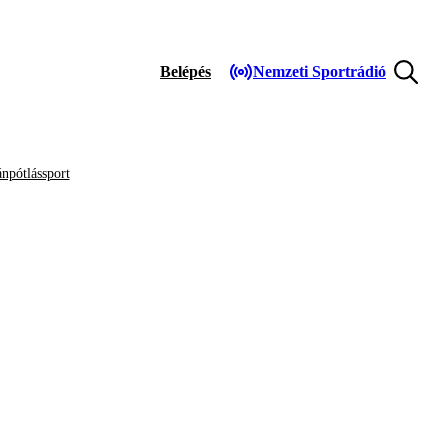
Belépés
Nemzeti Sportrádió
npótlássport