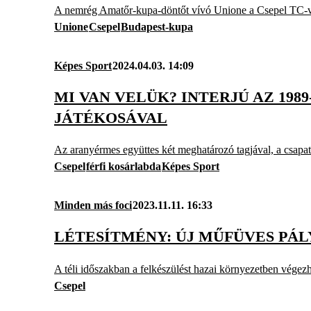
A nemrég Amatőr-kupa-döntőt vívó Unione a Csepel TC-ve
Unione
Csepel
Budapest-kupa
Képes Sport
2024.04.03. 14:09
MI VAN VELÜK? INTERJÚ AZ 19
JÁTÉKOSÁVAL
Az aranyérmes együttes két meghatározó tagjával, a csapat
Csepel
férfi kosárlabda
Képes Sport
Minden más foci
2023.11.11. 16:33
LÉTESÍTMÉNY: ÚJ MŰFÜVES PÁL
A téli időszakban a felkészülést hazai környezetben végezh
Csepel