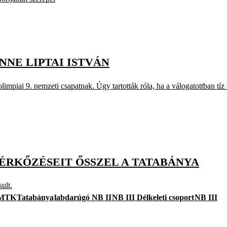
ENNE LIPTAI ISTVÁN
impiai 9. nemzeti csapatnak. Úgy tartották róla, ha a válogatottban tíz 
MÉRKŐZÉSEIT ŐSSZEL A TATABÁNYA
ult.
MTK
Tatabánya
labdarúgó NB II
NB III Délkeleti csoport
NB III