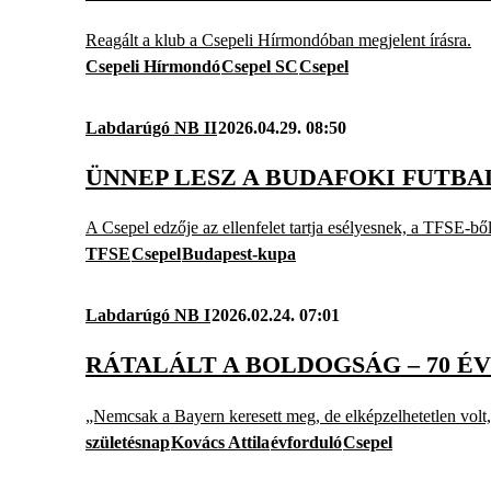
Reagált a klub a Csepeli Hírmondóban megjelent írásra.
Csepeli Hírmondó
Csepel SC
Csepel
Labdarúgó NB II
2026.04.29. 08:50
ÜNNEP LESZ A BUDAFOKI FUTBA
A Csepel edzője az ellenfelet tartja esélyesnek, a TFSE-bő
TFSE
Csepel
Budapest-kupa
Labdarúgó NB I
2026.02.24. 07:01
RÁTALÁLT A BOLDOGSÁG – 70 ÉV
„Nemcsak a Bayern keresett meg, de elképzelhetetlen volt
születésnap
Kovács Attila
évforduló
Csepel